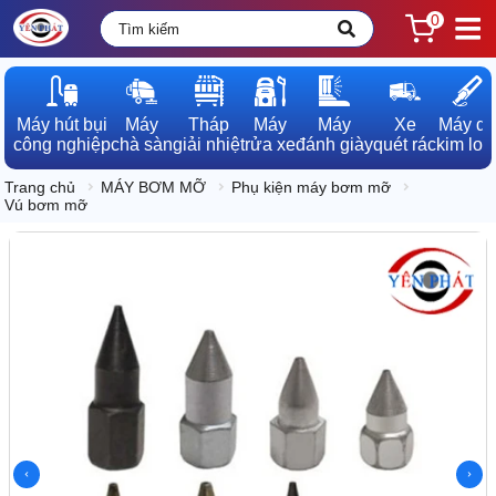
0
Máy hút bụi

Máy

Tháp

Máy

Máy

Xe

Máy dò

công nghiệp
chà sàn
giải nhiệt
rửa xe
đánh giày
quét rác
kim loạ
Trang chủ
MÁY BƠM MỠ
Phụ kiện máy bơm mỡ
Vú bơm mỡ