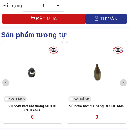
Số lượng:
-
+
ĐẶT MUA
TƯ VẤN
Sản phẩm tương tự
So sánh
So sánh
Vú bơm mỡ sắt thẳng M10 DI
Vú bơm mỡ mạ nặng DI CHUANG
CHUANG
0
0