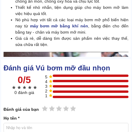
chống ăn mòn, chống oxy hóa và chịu lực tốt.
Thiết kế nhỏ nhắn, tiện dụng giúp cho máy bơm mỡ làm
việc hiệu quả tốt.
Nó phù hợp với tất cả các loại máy bơm mỡ phổ biến hiện
nay từ
máy bơm mỡ bằng khí nén
, bằng điện cho đến
bằng tay - chân và máy bơm mỡ mini.
Giá cả rẻ, dễ dàng tìm được sản phẩm nên việc thay thế,
sửa chữa rất tiện.
Đánh giá Vú bơm mỡ đầu nhọn
0/5
5
4
3
2
0 đánh giá
1
1 sao
2 sao
3 sao
4 sao
5 sao
Đánh giá của bạn
Họ tên *