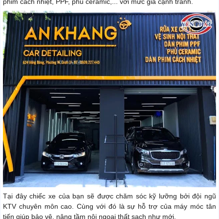
phim cách nhiệt, PPF, phủ ceramic,... với mức giá cạnh tranh.
Tại đây chiếc xe của bạn sẽ được chăm sóc kỹ lưỡng bởi đội ngũ
KTV chuyên môn cao. Cùng với đó là sự hỗ trợ của máy móc tân
tiến giúp bảo vệ, nâng tầm nội ngoại thất sạch như mới.