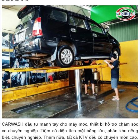
CARWASH đầu tư mạnh tay cho máy móc, thiết bị hỗ trợ chăm sóc
xe chuyên nghiệp. Tiệm có diện tích mặt bằng lớn, phân khu riêng
biệt, chuyên nghiệp. Thêm nữa, tất cả KTV đều có chuyên môn cao,