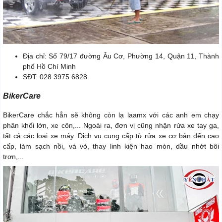
Địa chỉ: Số 79/17 đường Âu Cơ, Phường 14, Quận 11, Thành
phố Hồ Chí Minh
SĐT: 028 3975 6828.
BikerCare
BikerCare chắc hẳn sẽ không còn lạ laamx với các anh em chạy
phân khối lớn, xe côn,... Ngoài ra, đơn vị cũng nhận rửa xe tay ga,
tất cả các loại xe máy. Dịch vụ cung cấp từ rửa xe cơ bản đến cao
cấp, làm sạch nồi, vá vỏ, thay linh kiện hao mòn, dầu nhớt bôi
trơn,...