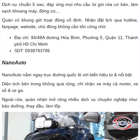
Dịch vụ chuẩn 5 sao, đáp ứng mọi nhu cầu từ gói rửa cơ bản, làm
sạch khoang máy, động cơ,...
Quán có khung giờ hoạt động cố định. Nhận đặt lịch qua hotline,
fanpage, website, chủ động không cần tốn công chờ.
Địa chỉ: 94/48A đường Hòa Bình, Phường 5, Quận 11, Thành
phố Hồ Chí Minh
SDT: 0938783786
NanoAuto
NanoAuto nằm ngay trục đường quốc lộ với biển hiệu to & nổi bật.
Diện tích bên trong không quá rộng, chỉ nhận xe máy cả motor, xe
số & xe ga.
Ngoài rửa, quán nhận mở rộng nhiều dịch vụ chuyên nghiệp như:
bảo dưỡng, thay dầu, làm lốp.