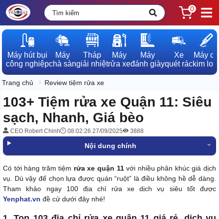
0
Máy hút bụi

Máy

Tháp

Máy

Máy

Xe

Máy dò

công nghiệp
chà sàn
giải nhiệt
rửa xe
đánh giày
quét rác
kim loạ
Trang chủ
Review tiệm rửa xe
103+ Tiệm rửa xe Quận 11: Siêu
sạch, Nhanh, Giá bèo
CEO Robert Chinh
08:02:26 27/09/2025
3888
Nội dung chính
Có tới hàng trăm tiệm
rửa xe quận 11
với nhiều phân khúc giá dịch
vụ. Dù vậy để chọn lựa được quán “ruột” là điều không hề dễ dàng.
Tham khảo ngay 100 địa chỉ rửa xe dịch vụ siêu tốt được
Yenphat.vn
đề cử dưới đây nhé!
1. Top 103 địa chỉ rửa xe quận 11 giá rẻ, dịch vụ