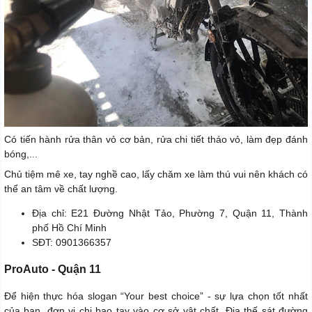
Có tiến hành rửa thân vỏ cơ bản, rửa chi tiết tháo vỏ, làm đẹp đánh
bóng,...
Chủ tiệm mê xe, tay nghề cao, lấy chăm xe làm thú vui nên khách có
thể an tâm về chất lượng.
Địa chỉ: E21 Đường Nhật Tảo, Phường 7, Quận 11, Thành
phố Hồ Chí Minh
SĐT: 0901366357
ProAuto - Quận 11
Để hiện thực hóa slogan “Your best choice” - sự lựa chọn tốt nhất
của bạn, đơn vị chi bạo tay vào cơ sở vật chất. Địa thế sát đường