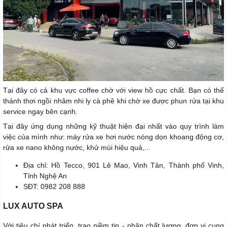
Tại đây có cả khu vực coffee chờ với view hồ cực chất. Bạn có thể
thảnh thơi ngồi nhâm nhi ly cà phê khi chờ xe được phun rửa tại khu
service ngay bên cạnh.
Tại đây ứng dụng những kỹ thuật hiện đại nhất vào quy trình làm
việc của mình như: máy rửa xe hơi nước nóng dọn khoang động cơ,
rửa xe nano không nước, khử mùi hiệu quả,...
Địa chỉ: Hồ Tecco, 901 Lê Mao, Vinh Tân, Thành phố Vinh,
Tỉnh Nghệ An
SĐT: 0982 208 888
LUX AUTO SPA
Với tiêu chí phát triển, trao niềm tin - nhận chất lượng, đơn vị cung