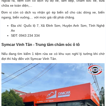
Ngoài ra, tiệm còn có dịch vụ độ xe, làm đẹp, chăm sóc xe, sửa
chữa xe toàn diện,...
Đơn vị còn có dịch vụ nhận gò ép biển số cho các dòng xe, biển
ngang, biển vuông,... với mức giá rất phải chăng.
Địa chỉ: Quốc lộ 7, Xã Đỉnh Sơn, Huyện Anh Sơn, Tỉnh Nghệ
An
SĐT: 0943 234 334
Symcar Vinh Tân - Trung tâm chăm sóc ô tô
Nếu đang tìm kiếm 1 tiệm rửa xe có khu vực nghỉ lý tưởng khi chờ
đợi thì hãy đến với Symcar Vinh Tân.