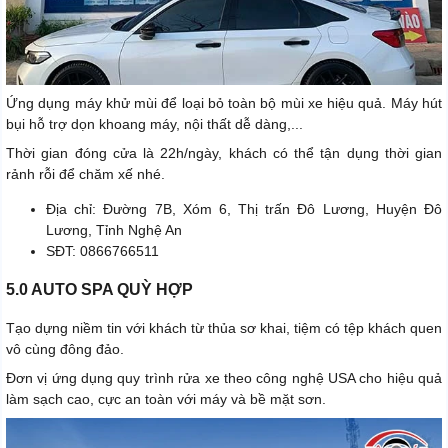
Ứng dụng máy khử mùi để loại bỏ toàn bộ mùi xe hiệu quả. Máy hút
bụi hỗ trợ dọn khoang máy, nội thất dễ dàng,...
Thời gian đóng cửa là 22h/ngày, khách có thể tận dụng thời gian
rảnh rỗi để chăm xế nhé.
Địa chỉ: Đường 7B, Xóm 6, Thị trấn Đô Lương, Huyện Đô
Lương, Tỉnh Nghệ An
SĐT: 0866766511
5.0 AUTO SPA QUỲ HỢP
Tạo dựng niềm tin với khách từ thủa sơ khai, tiệm có tệp khách quen
vô cùng đông đảo.
Đơn vị ứng dụng quy trình rửa xe theo công nghệ USA cho hiệu quả
làm sạch cao, cực an toàn với máy và bề mặt sơn.