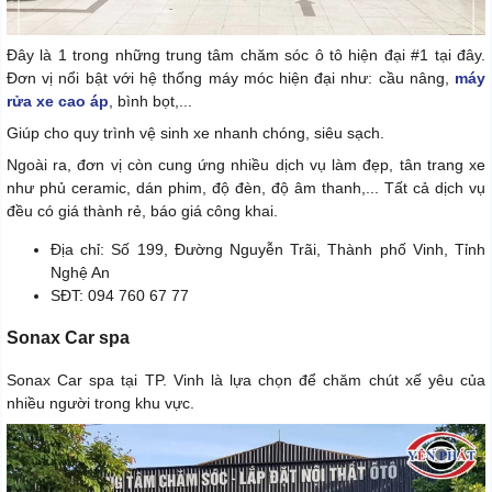
Đây là 1 trong những trung tâm chăm sóc ô tô hiện đại #1 tại đây.
Đơn vị nổi bật với hệ thống máy móc hiện đại như: cầu nâng,
máy
rửa xe cao áp
, bình bọt,...
Giúp cho quy trình vệ sinh xe nhanh chóng, siêu sạch.
Ngoài ra, đơn vị còn cung ứng nhiều dịch vụ làm đẹp, tân trang xe
như phủ ceramic, dán phim, độ đèn, độ âm thanh,... Tất cả dịch vụ
đều có giá thành rẻ, báo giá công khai.
Địa chỉ: Số 199, Đường Nguyễn Trãi, Thành phố Vinh, Tỉnh
Nghệ An
SĐT: 094 760 67 77
Sonax Car spa
Sonax Car spa tại TP. Vinh là lựa chọn để chăm chút xế yêu của
nhiều người trong khu vực.