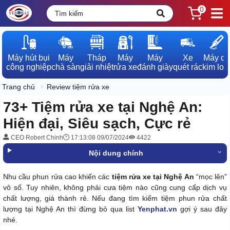
0
Máy hút bụi

Máy

Tháp

Máy

Máy

Xe

Máy dò

công nghiệp
chà sàn
giải nhiệt
rửa xe
đánh giày
quét rác
kim loạ
Trang chủ
Review tiệm rửa xe
73+ Tiệm rửa xe tại Nghệ An:
Hiện đại, Siêu sạch, Cực rẻ
CEO Robert Chinh
17:13:08 09/07/2024
4422
Nội dung chính
Nhu cầu phun rửa cao khiến các
tiệm rửa xe tại Nghệ An
“mọc lên”
vô số. Tuy nhiên, không phải cưa tiệm nào cũng cung cấp dịch vụ
chất lượng, giá thành rẻ. Nếu đang tìm kiếm tiệm phun rửa chất
lượng tại Nghệ An thì đừng bỏ qua list
Yenphat.vn
gợi ý sau đây
nhé.