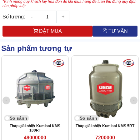
*Kính mong quý khách lấy hóa đơn đỏ khi mua hàng để tuân thủ đúng quy định
của pháp luật.
Số lượng:
-
+
ĐẶT MUA
TƯ VẤN
Sản phẩm tương tự
So sánh
So sánh
Tháp giải nhiệt Kumisai KMS
Tháp giải nhiệt Kumisai KMS 5RT
100RT
49000000
7200000