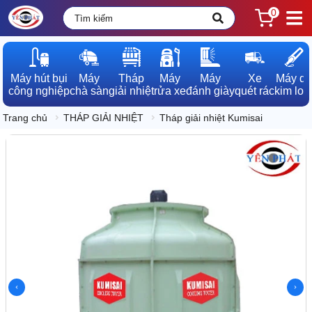
0
Máy hút bụi

Máy

Tháp

Máy

Máy

Xe

Máy dò

công nghiệp
chà sàn
giải nhiệt
rửa xe
đánh giày
quét rác
kim loạ
Trang chủ
THÁP GIẢI NHIỆT
Tháp giải nhiệt Kumisai