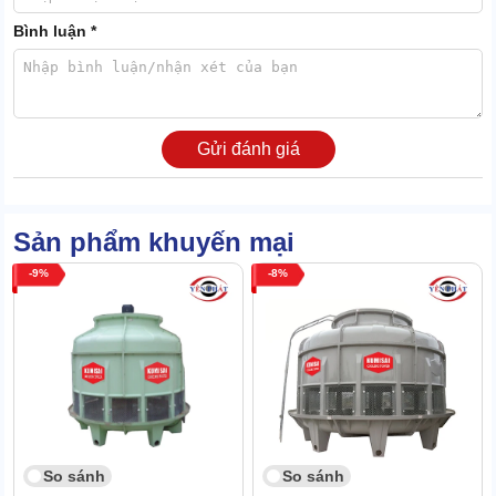
để ở nhiều môi trường khác nhau, kể cả nơi đông người.
Bình luận *
2. Báo giá tháp giải nhiệt KMS 40RT mới nhất
Sản phẩm hiện được “chốt” giá
22300000
/chiếc mới, không phát
sinh thêm bất cứ phụ phí nào trong giao dịch.
Gửi đánh giá
Sản phẩm khuyến mại
9
8
So sánh
So sánh