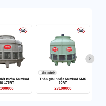
So 
Tháp
So sánh
hiệt nước Kumisai
Tháp giải nhiệt Kumisai KMS
S 175RT
50RT
2000000
23100000