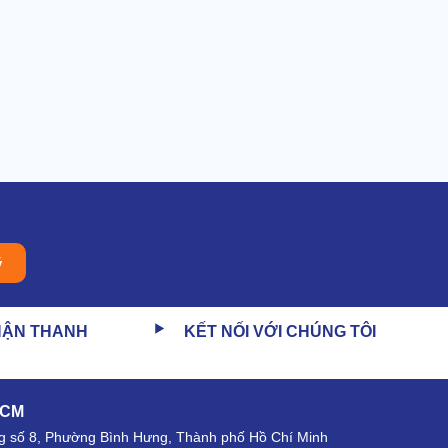
ý
HẬN THANH
KẾT NỐI VỚI CHÚNG TÔI
HCM
 số 8, Phường Bình Hưng, Thành phố Hồ Chí Minh