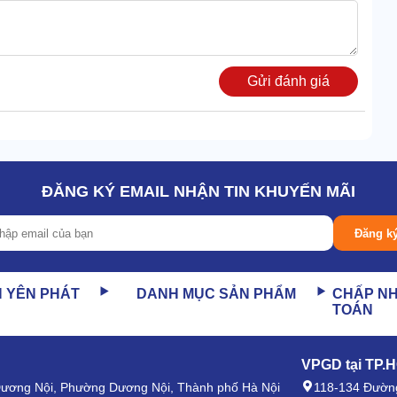
Gửi đánh giá
tới 1170m3/phút, khả năng làm mát đạt 585000 Kcal/Hr. Do
 chắn kỹ lưỡng, không lo dính nước.
ĐĂNG KÝ EMAIL NHẬN TIN KHUYẾN MÃI
Đăng k
àm mát mà không cần bất cứ ống dẫn nào. Khoang chứa
ước vào ống liên tục.
N YÊN PHÁT
DANH MỤC SẢN PHẨM
CHẤP N
TOÁN
VPGD tại TP.
 Dương Nội, Phường Dương Nội, Thành phố Hà Nội
118-134 Đường