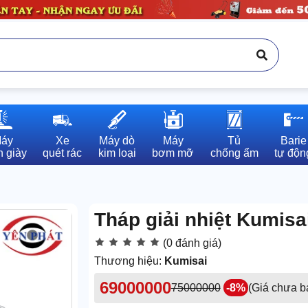
áy

Xe

Máy dò

Máy

Tủ

Barie

 giày
quét rác
kim loại
bơm mỡ
chống ẩm
tự độn
Tháp giải nhiệt Kumis
(0 đánh giá)
Thương hiệu:
Kumisai
69000000
75000000
-8%
(Giá chưa 