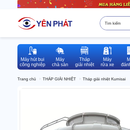
Máy hút bụi

Máy

Tháp

Máy

M
công nghiệp
chà sàn
giải nhiệt
rửa xe
đánh
Trang chủ
THÁP GIẢI NHIỆT
Tháp giải nhiệt Kumisai