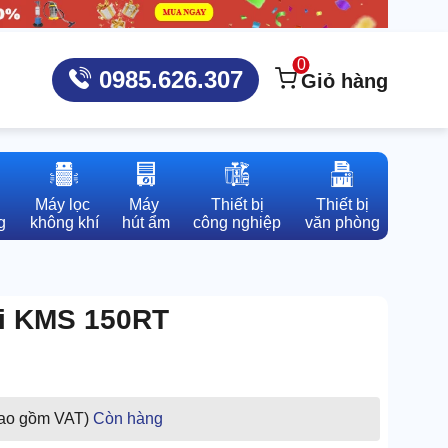
0
0985.626.307
Giỏ hàng
Máy lọc 

Máy 

Thiết bị

Thiết bị

g
không khí
hút ẩm
công nghiệp
văn phòng
ai KMS 150RT
bao gồm VAT)
Còn hàng