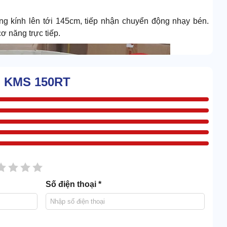
g kính lên tới 145cm, tiếp nhận chuyển động nhạy bén.
ơ năng trực tiếp.
ai KMS 150RT
sao
2 sao
3 sao
4 sao
5 sao
Số điện thoại *