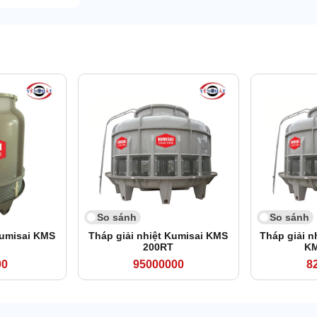
So sánh
So sánh
Kumisai KMS
Tháp giải nhiệt Kumisai KMS
Tháp giải n
200RT
KM
00
95000000
8