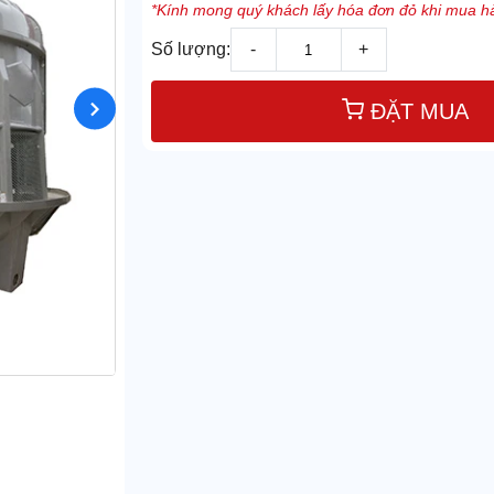
*Kính mong quý khách lấy hóa đơn đỏ khi mua hà
Số lượng:
-
+
ĐẶT MUA