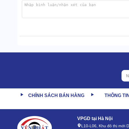
2 bộ phận này kết hợp đồng thời cho lưu lượng gió 
đặc trưng phải đặt ngoài trời nên motor đã được che
1.3 Đáy trữ nước, Chân đế
Bồn chứa nước nằm dưới đáy, tiếp nhận nước đã l
lớn, cho lưu lượng nước luôn đạt mức ổn định, cấp n
CHÍNH SÁCH BÁN HÀNG
THÔNG TI
VPGD tại Hà Nội
L10-L06, Khu đô thị mới