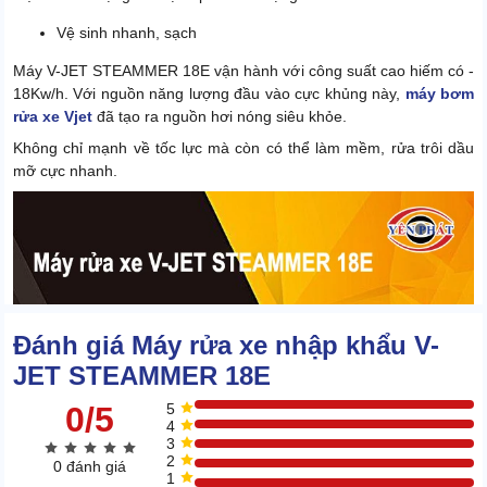
Vệ sinh nhanh, sạch
Máy V-JET STEAMMER 18E vận hành với công suất cao hiếm có -
18Kw/h. Với nguồn năng lượng đầu vào cực khủng này,
máy bơm
rửa xe Vjet
đã tạo ra nguồn hơi nóng siêu khỏe.
Không chỉ mạnh về tốc lực mà còn có thể làm mềm, rửa trôi dầu
mỡ cực nhanh.
Đánh giá Máy rửa xe nhập khẩu V-
JET STEAMMER 18E
0/5
5
4
3
2
0 đánh giá
1