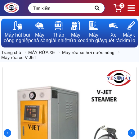
0
Máy hút bụi

Máy

Tháp

Máy

Máy

Xe

Máy dò

công nghiệp
chà sàn
giải nhiệt
rửa xe
đánh giày
quét rác
kim loạ
Trang chủ
MÁY RỬA XE
Máy rửa xe hơi nước nóng
Máy rửa xe V-JET