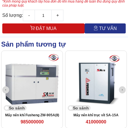
*Kính mong quý khách lấy hóa đơn đỏ khi mua hàng để tuân thủ đúng quy định
của pháp luật.
Số lượng:
-
+
ĐẶT MUA
TƯ VẤN
Sản phẩm tương tự
So sánh
So sánh
Máy nén khí Fusheng ZW-905A(II)
Máy nén khí trục vít SA-15A
985000000
41000000