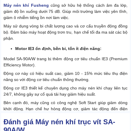
Máy nén khí Fusheng
cũng sở hữu hệ thống cách âm đa lớp,
giảm độ ồn xuống dưới 75 dB. Giúp môi trường làm việc yên tĩnh,
giảm ô nhiễm tiếng ồn nơi làm việc.
Máy sử dụng vòng bi chất lượng cao và cơ cấu truyền động đồng
bộ. Đảm bảo máy hoạt động trơn tru, hạn chế tối đa ma sát các bộ
phận.
Motor IE3 ổn định, bền bỉ, tốn ít điện năng:
Model SA-90A/W trang bị thêm động cơ tiêu chuẩn IE3 (Premium
Efficiency Motor).
Động cơ này có hiệu suất cao, giảm 10 - 15% mức tiêu thụ điện
năng so với động cơ tiêu chuẩn thông thường.
Động cơ IE3 thiết kế chuyên dụng cho máy nén khí chạy liên tục
24/7, không gây sự cố quá tải hay giảm hiệu suất.
Bên cạnh đó, máy cũng có công nghệ Soft Start giúp giảm dòng
khởi động. Hạn chế hư hỏng động cơ, giảm tác động đến điện
năng tổng.
Đánh giá Máy nén khí trục vít SA-
90A/W