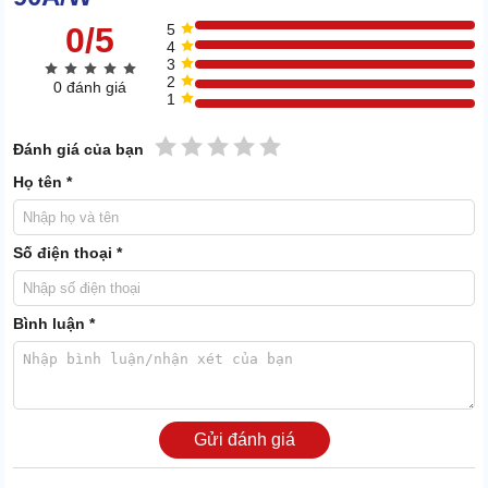
0/5
5
4
3
2
0 đánh giá
1
1 sao
2 sao
3 sao
4 sao
5 sao
Đánh giá của bạn
Họ tên *
Số điện thoại *
Bình luận *
Lưu lượng lớn, sinh khí nhanh, liên tục:
Lưu lượng khí nén của máy nén SA-90A/W là 12,6 - 16,4 m3/phút.
Cao hơn rất nhiều so với nhiều dòng máy nén khí cùng công suất.
Gửi đánh giá
Áp suất làm việc của máy linh hoạt từ 7 - 12 bar, phù hợp với
nhiều nhóm ngành công nghiệp khác nhau.