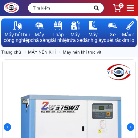
0
Máy hút bụi

Máy

Tháp

Máy

Máy

Xe

Máy dò

công nghiệp
chà sàn
giải nhiệt
rửa xe
đánh giày
quét rác
kim loạ
Trang chủ
MÁY NÉN KHÍ
Máy nén khí trục vít