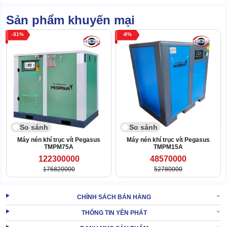
Bên cạnh đó, máy sử dụng công nghệ trục vít răng xoắn độc
Sản phẩm khuyến mại
quyền của Fusheng. Giúp quá trình nén khí nhanh hơn mà không
bị sụt áp.
31
8
Điều khiển thông minh, chẩn đoán lỗi nhanh:
Màn hình hiển thị LCD giúp người dùng dễ dàng giám sát các
thông số quan trọng như: nhiệt độ dầu, áp suất, cảnh báo lỗi,...
So sánh
So sánh
Máy nén khí trục vít Pegasus
Máy nén khí trục vít Pegasus
TMPM75A
TMPM15A
122300000
48570000
176820000
52780000
CHÍNH SÁCH BÁN HÀNG
THÔNG TIN YÊN PHÁT