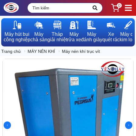
0
Máy hút bụi

Máy

Tháp

Máy

Máy

Xe

Máy dò

công nghiệp
chà sàn
giải nhiệt
rửa xe
đánh giày
quét rác
kim loạ
Trang chủ
MÁY NÉN KHÍ
Máy nén khí trục vít