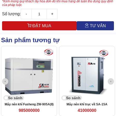
*Kính mong quý khách lấy hóa đơn đỏ khi mua hàng để tuân thủ đúng quy định
của pháp luật.
Số lượng:
-
+
ĐẶT MUA
TƯ VẤN
Sản phẩm tương tự
So sánh
So sánh
Máy nén khí Fusheng ZW-905A(II)
Máy nén khí trục vít SA-15A
985000000
41000000