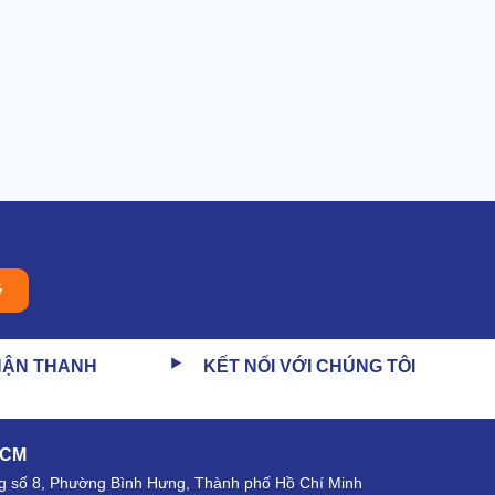
ý
HẬN THANH
KẾT NỐI VỚI CHÚNG TÔI
HCM
 số 8, Phường Bình Hưng, Thành phố Hồ Chí Minh