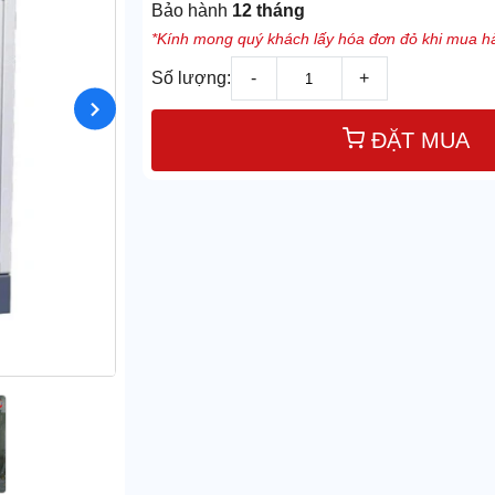
Bảo hành
12 tháng
*Kính mong quý khách lấy hóa đơn đỏ khi mua hà
Số lượng:
-
+
ĐẶT MUA