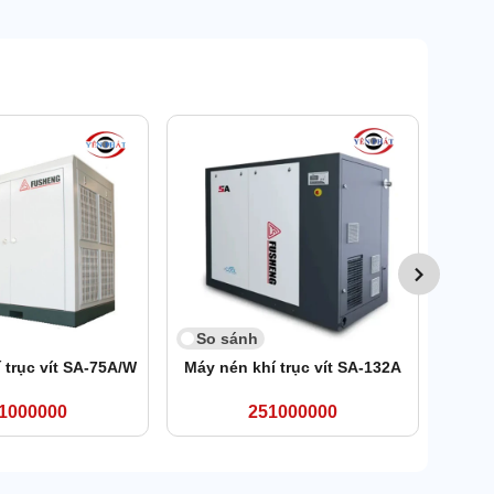
So 
Máy 
So sánh
 trục vít SA-75A/W
Máy nén khí trục vít SA-132A
1000000
251000000