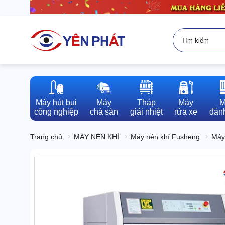
Máy hút bụi

Máy

Tháp

Máy

M
công nghiệp
chà sàn
giải nhiệt
rửa xe
đánh
Trang chủ
MÁY NÉN KHÍ
Máy nén khí Fusheng
Máy 