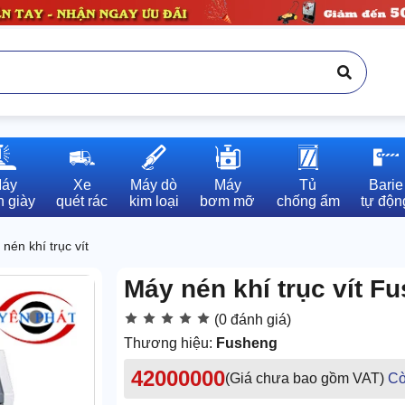
áy

Xe

Máy dò

Máy

Tủ

Barie

 giày
quét rác
kim loại
bơm mỡ
chống ẩm
tự độn
nén khí trục vít
Máy nén khí trục vít 
(0 đánh giá)
Thương hiệu:
Fusheng
42000000
(Giá chưa bao gồm VAT)
Cò