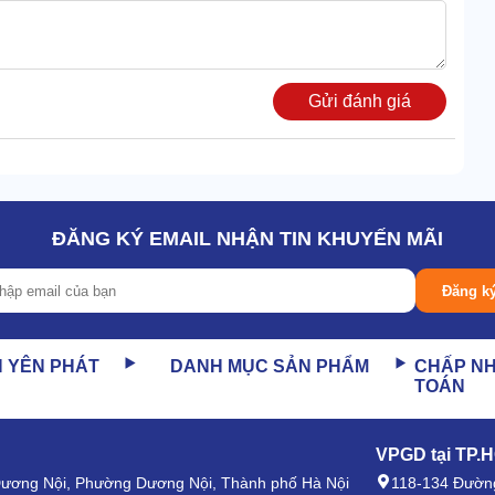
Gửi đánh giá
ĐĂNG KÝ EMAIL NHẬN TIN KHUYẾN MÃI
Đăng k
N YÊN PHÁT
DANH MỤC SẢN PHẨM
CHẤP N
TOÁN
ành sản xuất thực phẩm:
VPGD tại TP.
, đồ uống theo tiêu chuẩn an toàn vệ sinh.
 Dương Nội, Phường Dương Nội, Thành phố Hà Nội
118-134 Đường