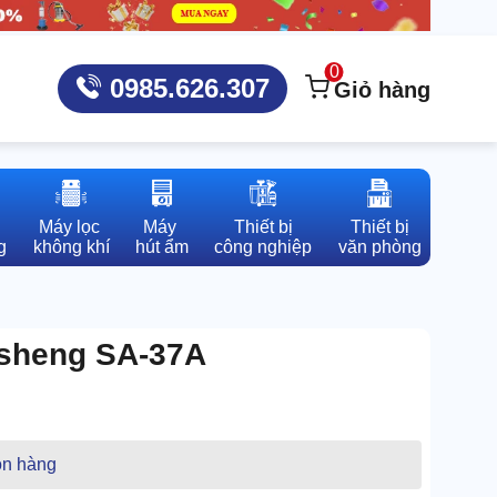
0
0985.626.307
Giỏ hàng
Máy lọc 

Máy 

Thiết bị

Thiết bị

g
không khí
hút ẩm
công nghiệp
văn phòng
Fusheng SA-37A
n hàng