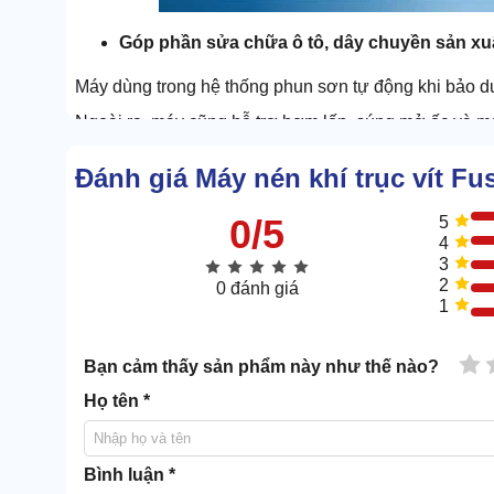
Góp phần sửa chữa ô tô, dây chuyền sản xuấ
Máy dùng trong hệ thống phun sơn tự động khi bảo 
Ngoài ra, máy cũng hỗ trợ bơm lốp, súng mở ốc và m
Cung cấp khí cho dụng cụ cầm tay, hệ thốn
Đánh giá Máy nén khí trục vít F
Máy dùng trong lĩnh vực xây dựng chủ yếu cung cấp 
0/5
5
ốc, máy cắt kim loại.
4
3
Ngoài ra, máy góp phần vận hành hệ thống phun sơn
2
0 đánh giá
1
1 
Bạn cảm thấy sản phẩm này như thế nào?
Họ tên *
Bình luận *