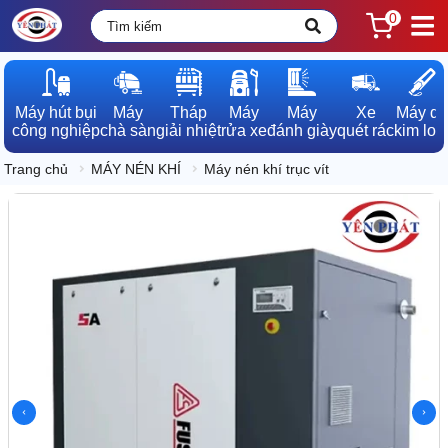
0
Máy hút bụi

Máy

Tháp

Máy

Máy

Xe

Máy dò

công nghiệp
chà sàn
giải nhiệt
rửa xe
đánh giày
quét rác
kim loạ
Trang chủ
MÁY NÉN KHÍ
Máy nén khí trục vít