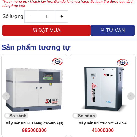
*Kính mong quý khách lấy hóa đơn đỏ khi mua hàng để tuân thủ đúng quy định
của pháp luật.
Số lượng:
-
+
ĐẶT MUA
TƯ VẤN
Sản phẩm tương tự
So sánh
So sánh
Máy nén khí Fusheng ZW-905A(II)
Máy nén khí trục vít SA-15A
985000000
41000000