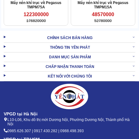
khiển gì?
Máy nén khí trục vít Pegasus
Máy nén khí trục vít Pegasus
TMPM75A
TMPM15A
Máy nén khí trục vít SA-132A sử dụng bộ điều khiển AIMS với khả
122300000
48570000
năng quản lý thông tin tự động siêu đỉnh.
176820000
52780000
CHÍNH SÁCH BÁN HÀNG
THÔNG TIN YÊN PHÁT
DANH MỤC SẢN PHẨM
CHẤP NHẬN THANH TOÁN
KẾT NỐI VỚI CHÚNG TÔI
VPGD tại Hà Nội
L10-L06, Khu đô thị mới Dương Nội, Phường Dương Nội, Thành phố Hà
Nội
0985.626.307 | 0917.430.282 | 0988.498.393