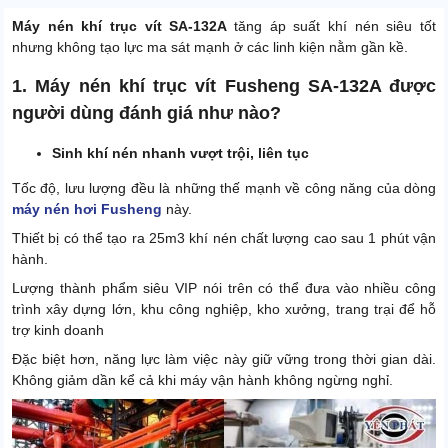
Máy nén khí trục vít SA-132A
tăng áp suất khí nén siêu tốt
nhưng không tạo lực ma sát mạnh ở các linh kiện nằm gần kề.
1. Máy nén khí trục vít Fusheng SA-132A được
người dùng đánh giá như nào?
Sinh khí nén nhanh vượt trội, liên tục
Tốc độ, lưu lượng đều là những thế mạnh về công năng của dòng
máy nén hơi Fusheng
này.
Thiết bị có thể tạo ra 25m3 khí nén chất lượng cao sau 1 phút vận
hành.
Lượng thành phẩm siêu VIP nói trên có thể đưa vào nhiều công
trình xây dựng lớn, khu công nghiệp, kho xưởng, trang trại để hỗ
trợ kinh doanh
Đặc biệt hơn, năng lực làm việc này giữ vững trong thời gian dài.
Không giảm dần kể cả khi máy vận hành không ngừng nghỉ.