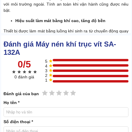
với môi trường ngoài. Tính an toàn khi vận hành cũng được nêu
bật.
Hiệu suất làm mát bằng khí cao, tăng độ bền
Thiết bị được làm mát bằng luồng khí sinh ra từ chuyển động quay
của quạt cơ học gắn trong thân máy.
Đánh giá Máy nén khí trục vít SA-
Do nhận được nguồn lực lớn từ motor nên quạt quay khỏe, khí
132A
mát sinh ra liên tục. Giúp hấp thụ triệt để lượng nhiệt tỏa ra khi
máy hoạt động.
0/5
5
4
Các linh kiện của SA-132A không bị hun nóng bởi nguồn nhiệt này.
3
Hiện tượng chập cháy được loại trừ, độ bền máy càng được tăng
2
0 đánh giá
cao.
1
1 sao
2 sao
3 sao
4 sao
5 sao
Đánh giá của bạn
Họ tên *
Số điện thoại *