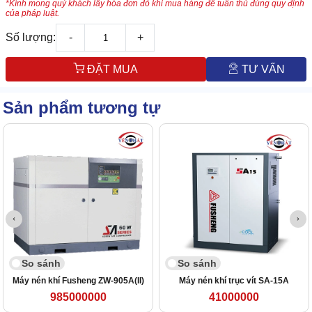
*Kính mong quý khách lấy hóa đơn đỏ khi mua hàng để tuân thủ đúng quy định
của pháp luật.
Số lượng:
-
+
ĐẶT MUA
TƯ VẤN
Sản phẩm tương tự
So sánh
So sánh
Máy nén khí Fusheng ZW-905A(II)
Máy nén khí trục vít SA-15A
985000000
41000000