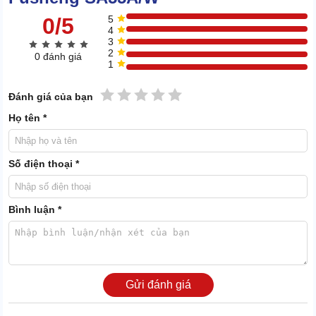
0/5
5
4
3
2
0 đánh giá
1
1 sao
2 sao
3 sao
4 sao
5 sao
Đánh giá của bạn
Họ tên *
Việc ứng dụng khí nén vào công việc xây dựng giúp người lao
động giảm thiểu được tối đa sức lực, nhân công trong việc đục,
khoan, cắt bê tông.
Số điện thoại *
Trong ngành chế tạo bao bì, thực phẩm
Khí nén được sử dụng cho những dây chuyền sản xuất và đóng
Bình luận *
gói thực phẩm. Vệ sinh bao bì, làm mát nhanh các thực phẩm,...
XEM THÊM:
Máy nén khí Fusheng ZW-155A(II)
Gửi đánh giá
2.Điểm sáng trong cấu tạo của máy nén khí trục
vít Fusheng SA55A/W