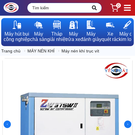
0
Máy hút bụi

Máy

Tháp

Máy

Máy

Xe

Máy dò

công nghiệp
chà sàn
giải nhiệt
rửa xe
đánh giày
quét rác
kim loạ
Trang chủ
MÁY NÉN KHÍ
Máy nén khí trục vít