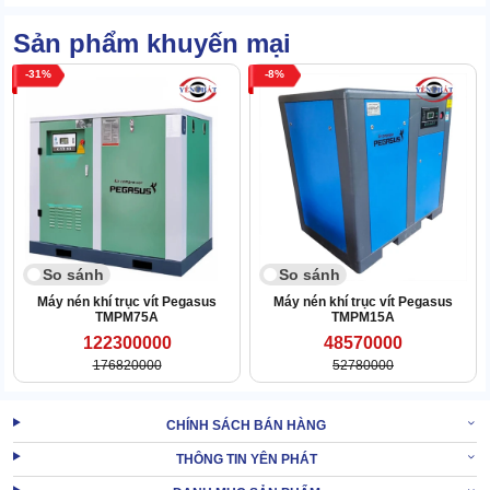
2.1 Giao diện chắc chắn, độ rung thấp
Sản phẩm khuyến mại
31
8
So sánh
So sánh
Máy nén khí trục vít Pegasus
Máy nén khí trục vít Pegasus
TMPM75A
TMPM15A
122300000
48570000
176820000
52780000
CHÍNH SÁCH BÁN HÀNG
THÔNG TIN YÊN PHÁT
Máy bơm khí Fusheng SA55A/W được thiết kế với hình hộp chữ
nhật đơn giản, chắc chắn. Mang lại hiệu quả tuyệt vời khi di