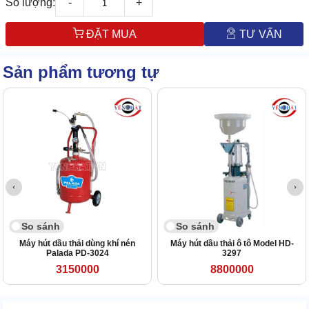
Số lượng:
-
+
ĐẶT MUA
TƯ VẤN
Sản phẩm tương tự
So sánh
So sánh
Máy hút dầu thải dùng khí nén
Máy hút dầu thải ô tô Model HD-
Palada PD-3024
3297
3150000
8800000