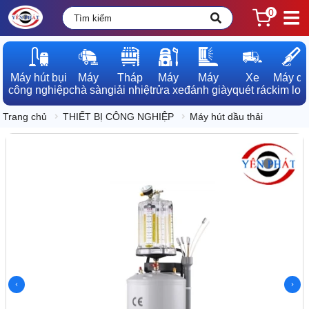
0
Máy hút bụi

Máy

Tháp

Máy

Máy

Xe

Máy dò

công nghiệp
chà sàn
giải nhiệt
rửa xe
đánh giày
quét rác
kim loạ
Trang chủ
THIẾT BỊ CÔNG NGHIỆP
Máy hút dầu thải