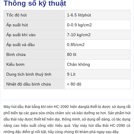
Thông số kỹ thuật
Tốc độ hút
1-6.5 lít/phút
Áp suất hút
0-0.9 kg/cm2
Áp suất khí vào
7-10 kg/cm2
Áp suất xả dầu
0.85/cm2
Bình chứa
80 lít
Kiểu bơm
Chân không
Dung tích bình thuỷ tinh
9 Lít
Nhiệt độ dầu bình chứa
< 80 độ
Máy hút dầu thải bằng khí nén HC-2090
hiện đanglà thiết bị được sử dụng rất
phổ biến tại các gara sửa chữa chăm sóc và bảo dưỡng xe hơi. Sản phẩm hút
dầu thải này được thiết kế hiện đại, thông minh, sử dụng dễ dàng, có tác dụng
nâng cao hiệu suất công việc hiệu quả. Vậy máy hút dầu thải HC-2090 có
những đặc điểm gì nổi bật, hãy cùng chúng tôi khám phá ngay sau đây.