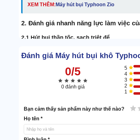
XEM THÊM:
Máy hút bụi Typhoon Zio
2. Đánh giá nhanh năng lực làm việc c
2.1 Hút bụi thần tốc, sạch triệt để
Đánh giá Máy hút bụi khô Typh
0/5
5
4
3
2
0 đánh giá
1
1 
Bạn cảm thấy sản phẩm này như thế nào?
Họ tên *
Bình luận *