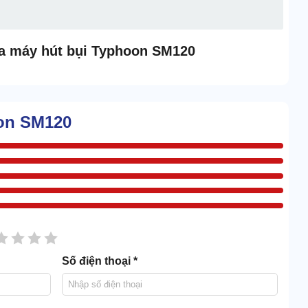
ủa máy hút bụi Typhoon SM120
oon SM120
sao
2 sao
3 sao
4 sao
5 sao
Số điện thoại *