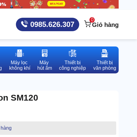
0
0985.626.307
Giỏ hàng
Máy lọc 

Máy 

Thiết bị

Thiết bị

g
không khí
hút ẩm
công nghiệp
văn phòng
oon SM120
 hàng