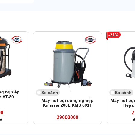
21
ng nghiệp
So sánh
So sánh
n AT-80
Máy hút bụi công nghiệp
Máy hút bụ
Kumisai 200L KMS 601T
Hepa
00
2
29000000
0