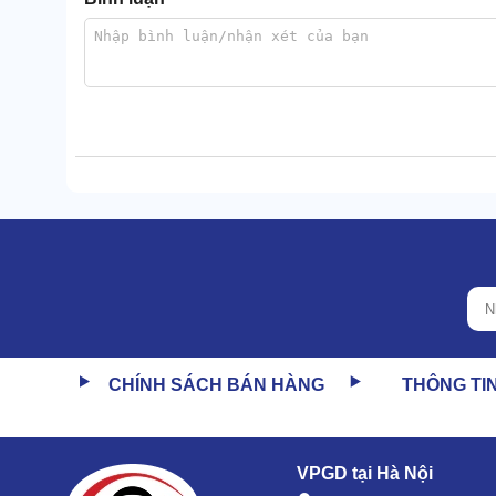
Typhoon SM120 có công suất 1100W, lưu lượng khí 
trong thời gian ngắn.
Ngay cả những vết bụi trong ngóc ngách cũng được máy
CHÍNH SÁCH BÁN HÀNG
THÔNG TI
2.2 Vật liệu hoàn thiện VIP, gia cố chắc chắn
Toàn bộ linh kiện đều được sản xuất từ vật liệu cao
Khả năng chịu lực giúp người dùng có thể di chuyển 
VPGD tại Hà Nội