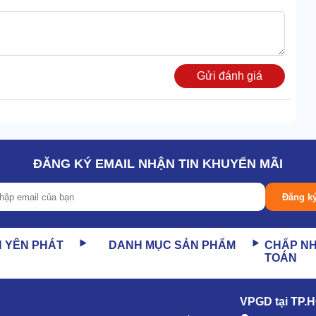
Gửi đánh giá
ĐĂNG KÝ EMAIL NHẬN TIN KHUYẾN MÃI
lên tới 3000L/phút. Mang lại khả năng hút bụi mạnh mẽ
Đăng k
 hút triệt để. Trả lại sàn nhà sạch bong chỉ sau vài phút.
N YÊN PHÁT
DANH MỤC SẢN PHẨM
CHẤP N
TOÁN
 cấp, thùng chứa bằng nhựa ABS.
dễ dàng.
VPGD tại TP.