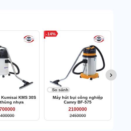
14
So 
Máy h
So sánh
i Kumisai KMS 30S
Máy hút bụi công nghiệp
 thùng nhựa
Camry BF-575
700000
2100000
3400000
2450000