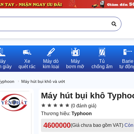
áy

Xe

Máy dò

Máy

Tủ

Barie

 giày
quét rác
kim loại
bơm mỡ
chống ẩm
tự độn
Typhoon
Máy hút bụi khô và ướt
Máy hút bụi khô Typh
(0 đánh giá)
Thương hiệu:
Typhoon
4600000
(Giá chưa bao gồm VAT)
Còn