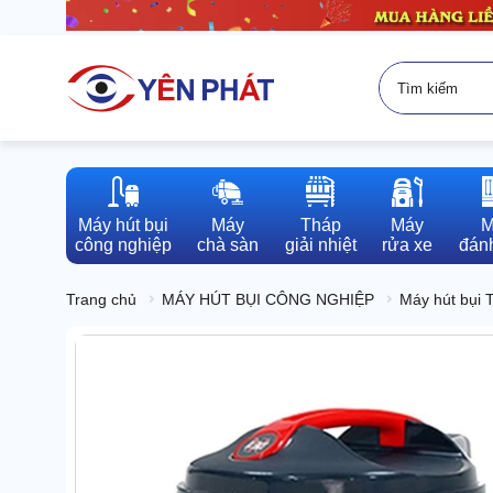
Máy hút bụi

Máy

Tháp

Máy

M
công nghiệp
chà sàn
giải nhiệt
rửa xe
đánh
Trang chủ
MÁY HÚT BỤI CÔNG NGHIỆP
Máy hút bụi 