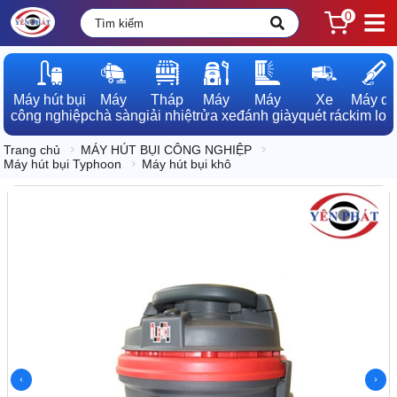
0
Máy hút bụi

Máy

Tháp

Máy

Máy

Xe

Máy dò

công nghiệp
chà sàn
giải nhiệt
rửa xe
đánh giày
quét rác
kim loạ
Trang chủ
MÁY HÚT BỤI CÔNG NGHIỆP
Máy hút bụi Typhoon
Máy hút bụi khô