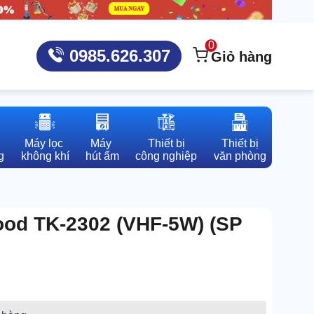
0
0985.626.307
Giỏ hàng
Máy lọc 

Máy 

Thiết bị

Thiết bị

g
không khí
hút ẩm
công nghiệp
văn phòng
od TK-2302 (VHF-5W) (SP