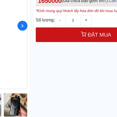
1650000
(Giá chưa bao gồm VAT)
Còn
*Kính mong quý khách lấy hóa đơn đỏ khi mua hà
Số lượng:
-
+
ĐẶT MUA