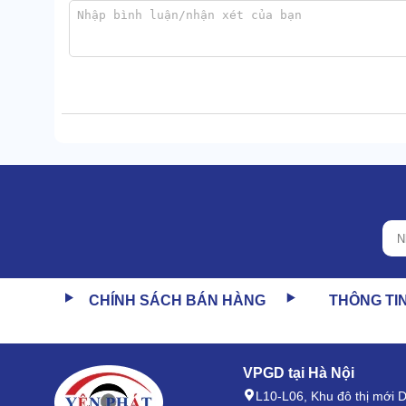
1.3. Pin lion 7.4V, dùng 12h
Model Kenwood TK-2302 sử dụng pin lion 7.4V với d
sử dụng liên tục 12 giờ, không cần sạc lại.
Vì thế, máy được ứng dụng cao trong các công việc y
CHÍNH SÁCH BÁN HÀNG
THÔNG TI
Ví dụ: Bảo vệ, sự kiện ngoài trời, các nhiệm vụ an 
không lo gián đoạn.
1.4. Trọng lượng 350 siêu nhẹ
VPGD tại Hà Nội
L10-L06, Khu đô thị mới