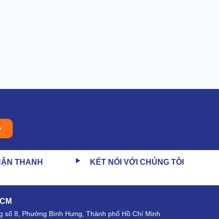
ý
HẬN THANH
KẾT NỐI VỚI CHÚNG TÔI
HCM
 số 8, Phường Bình Hưng, Thành phố Hồ Chí Minh