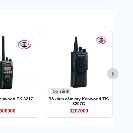
So 
Bộ đà
So sánh
enwood TK 3217
Bộ đàm cầm tay Kenwood TK-
3207G
300000
3207000