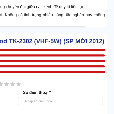
g chuyển đổi giữa các kênh để duy trì liên lạc.
ại. Không có tình trạng nhiễu sóng, tắc nghẽn hay chồng
od TK-2302 (VHF-5W) (SP MỚI 2012)
sao
2 sao
3 sao
4 sao
5 sao
Số điện thoại *