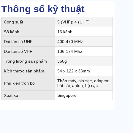
Thông số kỹ thuật
Công suất
5 (VHF); 4 (UHF)
Số kênh
16 kênh
Dải tần số UHF
400-470 MHz
Dải tần số VHF
136-174 Mhz
Trọng lượng sản phẩm
360g
Kích thước sản phẩm
54 x 122 x 33mm
Thân máy, pin sạc, adaptor,
Phụ kiện trọn bộ
bát cài, anten, bộ sạc
Xuất xứ
Singapore