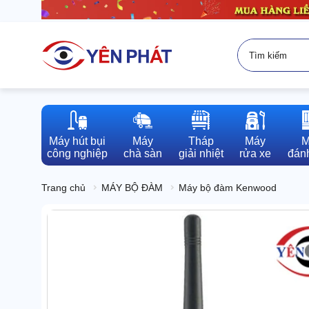
Máy hút bụi

Máy

Tháp

Máy

M
công nghiệp
chà sàn
giải nhiệt
rửa xe
đánh
Trang chủ
MÁY BỘ ĐÀM
Máy bộ đàm Kenwood