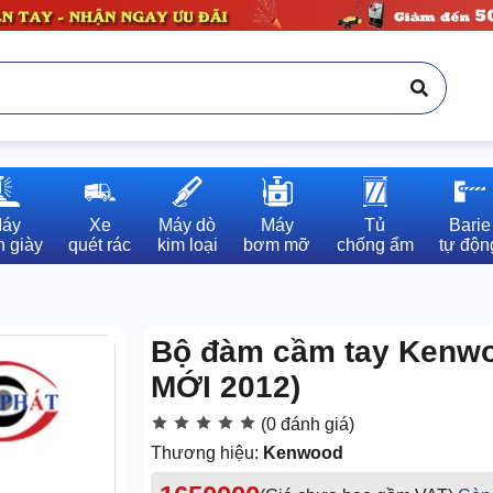
áy

Xe

Máy dò

Máy

Tủ

Barie

 giày
quét rác
kim loại
bơm mỡ
chống ẩm
tự độn
Bộ đàm cầm tay Kenwo
MỚI 2012)
(0 đánh giá)
Thương hiệu:
Kenwood