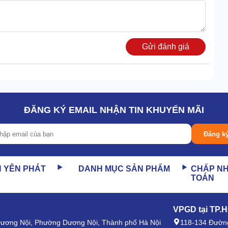
Gửi đánh giá
ĐĂNG KÝ EMAIL NHẬN TIN KHUYẾN MÃI
ung lượng pin lớn. Điều này cho phép người dùng có thể
Đăng k
êu cầu hoạt động dài ngày.
N YÊN PHÁT
DANH MỤC SẢN PHẨM
CHẤP N
ninh… Bạn hoàn toàn yên tâm trao đổi đàm thoại cả ngày mà
TOÁN
VPGD tại TP.
 Dương Nội, Phường Dương Nội, Thành phố Hà Nội
118-134 Đường