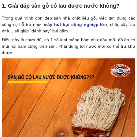
1. Giải đáp sàn gỗ có lau được nước không?
Trong quá trình dọn dẹp sàn nhà chất liệu gỗ, việc tận dụng các
công cụ hỗ trợ như:
máy hút bụi công nghiệp lớn
, chổi, cây lau
nhà… sẽ giúp “đánh bay” bụi bặm.
Điều này là chưa đủ, có 1 số loại mảng bám như dầu mỡ, đồ ăn có
mùi hôi bám cứng trên sàn. Phải dùng tới nước mới có thể trừ khử
được.