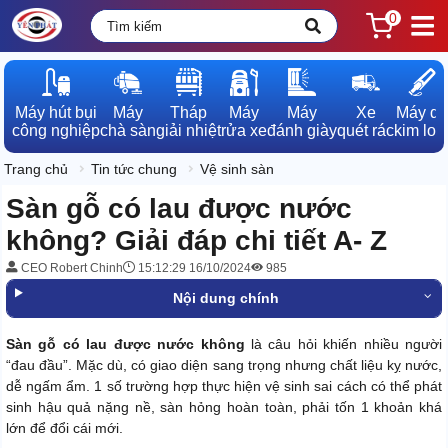
0
Máy hút bụi

Máy

Tháp

Máy

Máy

Xe

Máy dò

công nghiệp
chà sàn
giải nhiệt
rửa xe
đánh giày
quét rác
kim loạ
Trang chủ
Tin tức chung
Vệ sinh sàn
Sàn gỗ có lau được nước
không? Giải đáp chi tiết A- Z
CEO Robert Chinh
15:12:29 16/10/2024
985
Nội dung chính
Sàn gỗ có lau được nước không
là câu hỏi khiến nhiều người
“đau đầu”. Mặc dù, có giao diện sang trọng nhưng chất liệu kỵ nước,
dễ ngấm ẩm. 1 số trường hợp thực hiện vệ sinh sai cách có thể phát
sinh hậu quả nặng nề, sàn hỏng hoàn toàn, phải tốn 1 khoản khá
lớn để đổi cái mới.