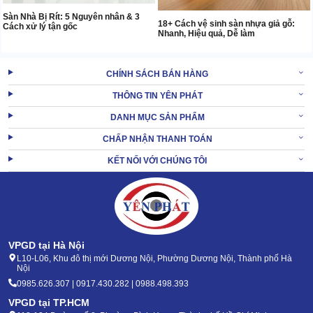
Sàn Nhà Bị Rít: 5 Nguyên nhân & 3
18+ Cách vệ sinh sàn nhựa giả gỗ:
Cách xử lý tận gốc
Nhanh, Hiệu quả, Dễ làm
CHÍNH SÁCH BÁN HÀNG
THÔNG TIN YÊN PHÁT
DANH MỤC SẢN PHẨM
CHẤP NHẬN THANH TOÁN
KẾT NỐI VỚI CHÚNG TÔI
VPGD tại Hà Nội
L10-L06, Khu đô thị mới Dương Nội, Phường Dương Nội, Thành phố Hà
Nội
0985.626.307 | 0917.430.282 | 0988.498.393
VPGD tại TP.HCM