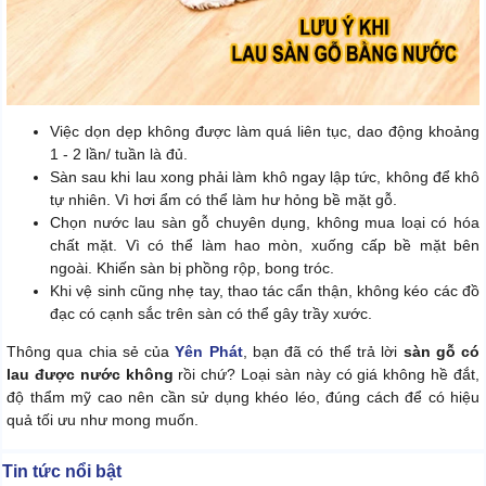
Việc dọn dẹp không được làm quá liên tục, dao động khoảng
1 - 2 lần/ tuần là đủ.
Sàn sau khi lau xong phải làm khô ngay lập tức, không để khô
tự nhiên. Vì hơi ẩm có thể làm hư hỏng bề mặt gỗ.
Chọn nước lau sàn gỗ chuyên dụng, không mua loại có hóa
chất mặt. Vì có thể làm hao mòn, xuống cấp bề mặt bên
ngoài. Khiến sàn bị phồng rộp, bong tróc.
Khi vệ sinh cũng nhẹ tay, thao tác cẩn thận, không kéo các đồ
đạc có cạnh sắc trên sàn có thể gây trầy xước.
Thông qua chia sẻ của
Yên Phát
, bạn đã có thể trả lời
sàn gỗ có
lau được nước không
rồi chứ? Loại sàn này có giá không hề đắt,
độ thẩm mỹ cao nên cần sử dụng khéo léo, đúng cách để có hiệu
quả tối ưu như mong muốn.
Tin tức nổi bật