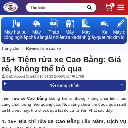
0
Máy hút bụi

Máy

Tháp

Máy

Máy

Xe

Máy dò

công nghiệp
chà sàn
giải nhiệt
rửa xe
đánh giày
quét rác
kim loạ
Trang chủ
Review tiệm rửa xe
15+ Tiệm rửa xe Cao Bằng: Giá
rẻ, Không thể bỏ qua
CEO Robert Chinh
16:54:33 24/09/2024
1709
Nội dung chính
Tiệm
rửa xe Cao Bằng
không hiếm, nhưng không phải tiệm nào
cũng chất lượng như quảng cáo. Nếu cũng chưa tìm được quán ruột
tại khu vực này, thử check qua list đề cử từ Yên Phát sau đây!
1. 15+ Địa chỉ rửa xe Cao Bằng Lâu Năm, Dịch Vụ