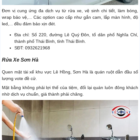
Đơn vị cung ứng đa dịch vụ từ rửa xe, vệ sinh chi tiết, làm bóng,
wrap bảo vệ,... Các option cao cấp như gắn cam, lắp màn hình, độ
led,... đều đảm bảo xịn đét.
Địa chỉ: Số 220, đường Lê Quý Đôn, tổ dân phố Nghĩa Chỉ,
thành phố Thái Bình, tỉnh Thái Bình.
SĐT: 0932621968
Rửa Xe Sơn Hà
Quen mặt tài xế khu vực Lê Hồng, Sơn Hà là quán ruột dẫn đầu số
lượng vote đề cử.
Mặt bằng không phải lợi thế của tiệm, đổi lại quán luôn đông khách
nhờ dịch vụ chuẩn, giá thành phải chăng.