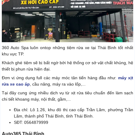
360 Auto Spa luôn ontop những tiệm rửa xe tại Thái Bình tốt nhất
khu vực TP.
Khách ghé tiệm sẽ bị bất ngờ bởi hệ thống cơ sở vật chất khủng, hệ
thiết bị phun rửa hiện đại.
Đơn vị ứng dụng full các máy móc tân tiến hàng đầu như:
máy xịt
rửa xe cao áp
, cầu nâng, máy ra vào lốp,...
Tại đây cung ứng nhiều dịch vụ từ xịt rửa tiêu chuẩn đến làm sạch
chi tiết khoang máy, nội thất, gầm,...
Địa chỉ: Lô 1.26, khu đô thị cao cấp Trần Lãm, phường Trần
Lãm, thành phố Thái Bình, tỉnh Thái Bình.
SĐT: 0564879999
Auto365 Thái Bình