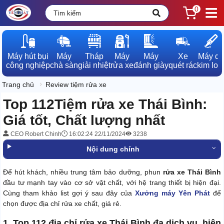
0
Máy hút bụi

Máy

Tháp

Máy

Máy

Xe

Máy dò

công nghiệp
chà sàn
giải nhiệt
rửa xe
đánh giày
quét rác
kim loạ
Trang chủ
Review tiệm rửa xe
Top 112Tiệm rửa xe Thái Bình:
Giá tốt, Chất lượng nhất
CEO Robert Chinh
16:02:24 22/11/2024
3238
Nội dung chính
Để hút khách, nhiều trung tâm bảo dưỡng, phun
rửa xe Thái Bình
đầu tư mạnh tay vào cơ sở vật chất, với hệ trang thiết bị hiện đại.
Cùng tham khảo list gợi ý sau đây của
Xưởng máy Yên Phát
để
chọn được địa chỉ rửa xe chất, giá rẻ.
1. Top 112 địa chỉ rửa xe Thái Bình đa dịch vụ, hiện