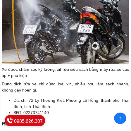
Xe được chăm sóc kỹ lưỡng, xịt rửa siêu sạch bằng máy rửa xe cao
áp + phụ kiện.
Dung dịch rửa xe chỉ dùng loại xịn, nhiều bọt, làm sạch nhanh,
không gây hoen gỉ.
Địa chỉ: 72 Lý Thường Kiệt, Phường Lê Hồng, thành phố Thái
Bình, tỉnh Thái Bình.
SĐT: 02273741140.
↑
0985.626.307
Rửa Xe Mai Lâm