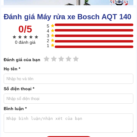
Đánh giá Máy rửa xe Bosch AQT 140
0/5
5
4
3
2
0 đánh giá
1
1 sao
2 sao
3 sao
4 sao
5 sao
Đánh giá của bạn
Họ tên *
Số điện thoại *
Thế nhưng, sự kết hợp của 2 thông số này lại làm nên tính năng
phun xịt ấn tượng của thiết bị.
Bình luận *
Bosch AQT 140 có thể làm bong 100% chất bẩn bám lâu ngày trên
các phương tiện. Khoảng cách tiếp xúc lý tưởng là 25-30cm (tính
từ đầu của súng phun).
Ngoài ra, béc phun của
máy rửa xe chính hãng
có thể mở góc