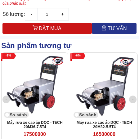
của pháp luật.
Số lượng:
-
+
ĐẶT MUA
TƯ VẤN
Sản phẩm tương tự
3
6
So sánh
So sánh
Máy rửa xe cao áp DQC - TECH
Máy rửa xe cao áp DQC - TECH
20M36-7.5T4
20M32-5.5T4
17500000
16500000