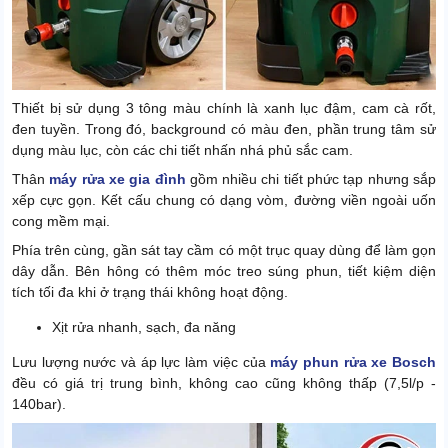
Thiết bị sử dụng 3 tông màu chính là xanh lục đậm, cam cà rốt,
đen tuyền. Trong đó, background có màu đen, phần trung tâm sử
dụng màu lục, còn các chi tiết nhấn nhá phủ sắc cam.
Thân
máy rửa xe gia đình
gồm nhiều chi tiết phức tạp nhưng sắp
xếp cực gọn. Kết cấu chung có dạng vòm, đường viền ngoài uốn
cong mềm mại.
Phía trên cùng, gần sát tay cầm có một trục quay dùng để làm gọn
dây dẫn. Bên hông có thêm móc treo súng phun, tiết kiệm diện
tích tối đa khi ở trạng thái không hoạt động.
Xịt rửa nhanh, sạch, đa năng
Lưu lượng nước và áp lực làm việc của
máy phun rửa xe Bosch
đều có giá trị trung bình, không cao cũng không thấp (7,5l/p -
140bar).