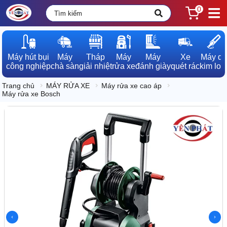
0
Máy hút bụi

Máy

Tháp

Máy

Máy

Xe

Máy dò

công nghiệp
chà sàn
giải nhiệt
rửa xe
đánh giày
quét rác
kim loạ
Trang chủ
MÁY RỬA XE
Máy rửa xe cao áp
Máy rửa xe Bosch