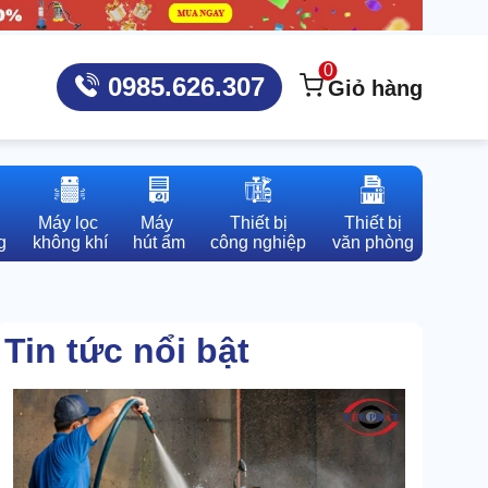
0
0985.626.307
Giỏ hàng
Máy lọc 

Máy 

Thiết bị

Thiết bị

g
không khí
hút ẩm
công nghiệp
văn phòng
Tin tức nổi bật