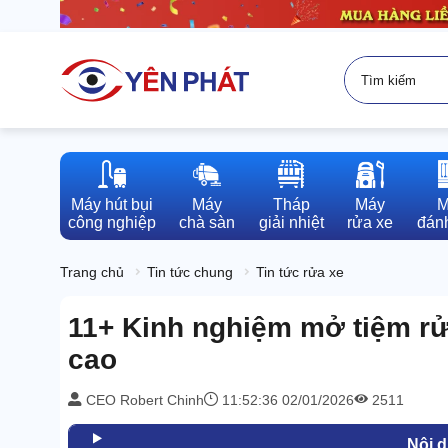
Máy hút bụi

Máy

Tháp

Máy

M
công nghiệp
chà sàn
giải nhiệt
rửa xe
đánh
Trang chủ
Tin tức chung
Tin tức rửa xe
11+ Kinh nghiệm mở tiệm rửa
cao
CEO Robert Chinh
11:52:36 02/01/2026
2511
Nội 