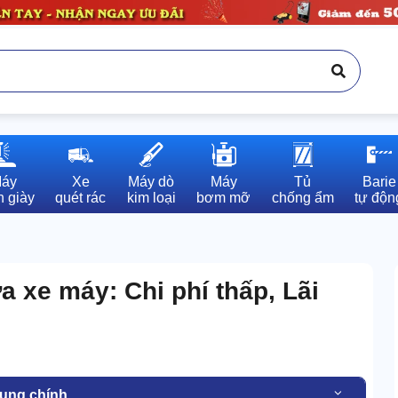
áy

Xe

Máy dò

Máy

Tủ

Barie

 giày
quét rác
kim loại
bơm mỡ
chống ẩm
tự độn
 xe máy: Chi phí thấp, Lãi
dung chính