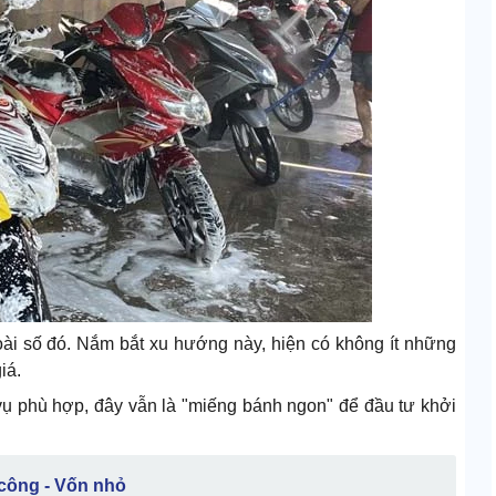
i số đó. Nắm bắt xu hướng này, hiện có không ít những
iá.
 vụ phù hợp, đây vẫn là "miếng bánh ngon" để đầu tư khởi
công - Vốn nhỏ