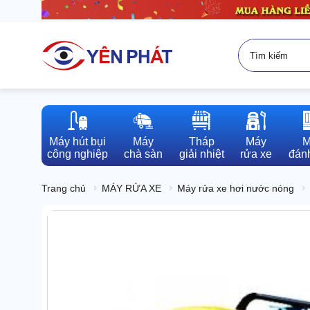
Máy hút bụi

Máy

Tháp

Máy

M
công nghiệp
chà sàn
giải nhiệt
rửa xe
đánh
Trang chủ
MÁY RỬA XE
Máy rửa xe hơi nước nóng