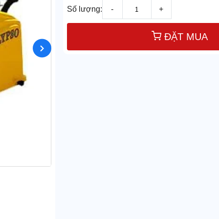
Số lượng:
-
+
ĐẶT MUA