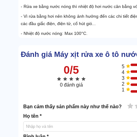
- Rửa xe bằng nước nóng thì nhiệt độ hơi nước cân bằng vớ
- Vì rửa bằng hơi nên không ảnh hưởng đến các chi tiết điện
các đầu giắc điện, điện tử, cổ hút gió...
- Nhiệt độ nước nóng: Max 100°C.
- Súng cao áp: 1 súng - 25 độ.
Đánh giá Máy xịt rửa xe ô tô nư
* Tại sao nên chọn Yên Phát để mua máy xịt rửa xe ô 
0/5
5
-
Yên Phát
là một trong những đơn vị đi đầu trong lĩnh vực
4
- Đội ngũ nhân viên trẻ, nhiệt tình, tư vấn chu đáo.
3
2
- Chuyên viên kỹ thuật lành nghề.
0 đánh giá
1
- Chính sách bảo hành lâu dài, giá cả niêm yết theo nhà sản
- Nhiều ưu đãi hấp dẫn khi người tiêu dùng mua hàng.
1 
- Miễn phí vận chuyển nội thành Hà Nội và thành phố Hồ Ch
Bạn cảm thấy sản phẩm này như thế nào?
Hy vọng những thông tin chia sẻ trên sẽ hữu ích với quý k
Họ tên *
biết thêm thông tin chi tiết về sản phẩm và tham khảo th
hệ hotline
0917.430.282 - 0967.998.982
để được tư vấn hoà
Bình luận *