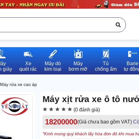
áy

Xe

Máy dò

Máy

Tủ

Barie

 giày
quét rác
kim loại
bơm mỡ
chống ẩm
tự độn
Máy rửa xe cao áp
Máy xịt rửa xe ô tô nư
(0 đánh giá)
18200000
(Giá chưa bao gồm VAT)
Cò
*Kính mong quý khách lấy hóa đơn đỏ khi mua hà