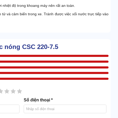
i nhiệt độ trong khoang máy nên rất an toàn.
 tử và cảm biến trong xe. Tránh được việc xối nước trực tiếp vào
ớc nóng CSC 220-7.5
tô nước nóng CSC 220-7.5
 phân phối máy rửa xe chính hãng.
 xuất.
sao
2 sao
3 sao
4 sao
5 sao
í Minh.
hách giúp quý khách lựa chọn được chiếc máy rửa xe phù hợp. Để
Số điện thoại *
êm các model
máy rửa xe nước nóng
khác quý khách vui lòng liên
n toàn miễn phí.