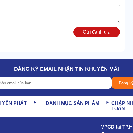
Gửi đánh giá
ĐĂNG KÝ EMAIL NHẬN TIN KHUYẾN MÃI
Đăng k
N YÊN PHÁT
DANH MỤC SẢN PHẨM
CHẤP N
TOÁN
VPGD tại TP.