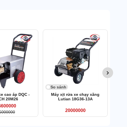
So 
Máy 
So sánh
xe cao áp DQC -
Máy xịt rửa xe chạy xăng
CH 20M26
Lutian 18G36-13A
4600000
20000000
5000000