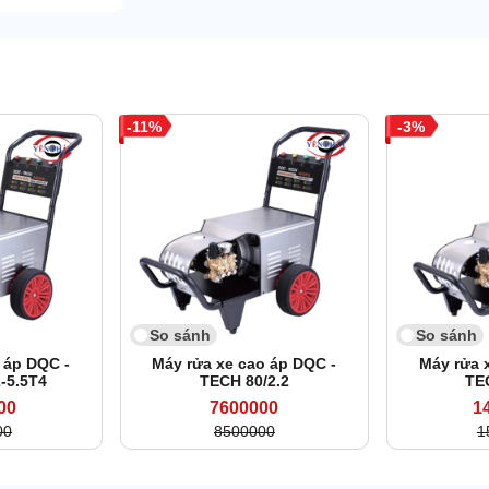
11
3
So sánh
So sánh
 áp DQC -
Máy rửa xe cao áp DQC -
Máy rửa 
-5.5T4
TECH 80/2.2
TE
00
7600000
1
00
8500000
1