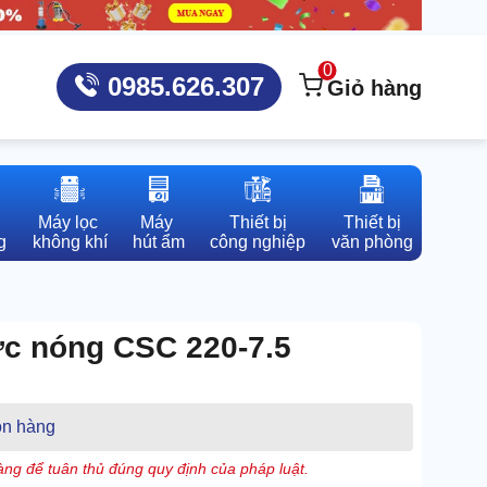
0
0985.626.307
Giỏ hàng
Máy lọc 

Máy 

Thiết bị

Thiết bị

g
không khí
hút ẩm
công nghiệp
văn phòng
ớc nóng CSC 220-7.5
n hàng
ng để tuân thủ đúng quy định của pháp luật.