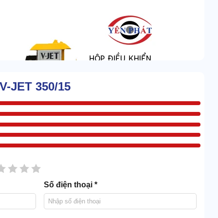
 V-JET 350/15
sao
2 sao
3 sao
4 sao
5 sao
Số điện thoại *