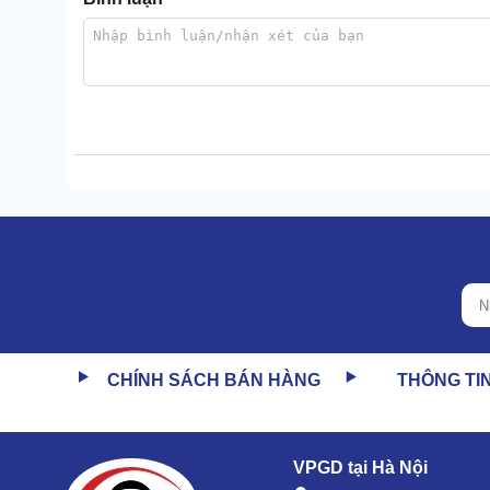
Với tạo hình tối ưu này, cộng thêm bánh xe tích hợp bê
Siêu bền
Độ bền của máy V-JET 350/15 khiến nhiều đối thủ phải
vận hành liên tục. Nhưng lượng nhiệt phát ra cực thấp
Tiếp đến là bộ khung thép chống va đập tốt. Hệ dâ
tuổi thọ máy duy trì hàng chục năm.
CHÍNH SÁCH BÁN HÀNG
THÔNG TI
VPGD tại Hà Nội