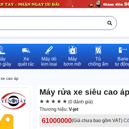
áy

Xe

Máy dò

Máy

Tủ

Barie

 giày
quét rác
kim loại
bơm mỡ
chống ẩm
tự độn
 xe cao áp
Máy rửa xe siêu cao áp
(0 đánh giá)
Thương hiệu:
V-jet
61000000
(Giá chưa bao gồm VAT)
Cò