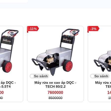
11
3
So sánh
So sánh
 áp DQC -
Máy rửa xe cao áp DQC -
Máy rửa 
-5.5T4
TECH 80/2.2
TE
00
7600000
1
00
8500000
1