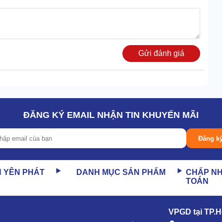
Gửi đánh giá
n dưới, bạn có thể di dời thiết bị đi muôn nơi.
 ghen tị. Đầu tiên, phải kể đến motor lõi đồng siêu khỏe,
, rất hiếm khi phát sinh sự cố.
ĐĂNG KÝ EMAIL NHẬN TIN KHUYẾN MÃI
y dẫn, súng phun cũng được làm bằng chất liệu đảm bảo,
Đăng k
N YÊN PHÁT
DANH MỤC SẢN PHẨM
CHẤP N
TOÁN
VPGD tại TP.