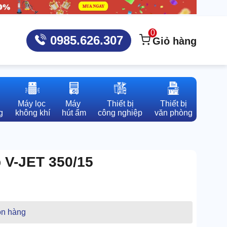
0
0985.626.307
Giỏ hàng
Máy lọc 

Máy 

Thiết bị

Thiết bị

g
không khí
hút ẩm
công nghiệp
văn phòng
 V-JET 350/15
n hàng