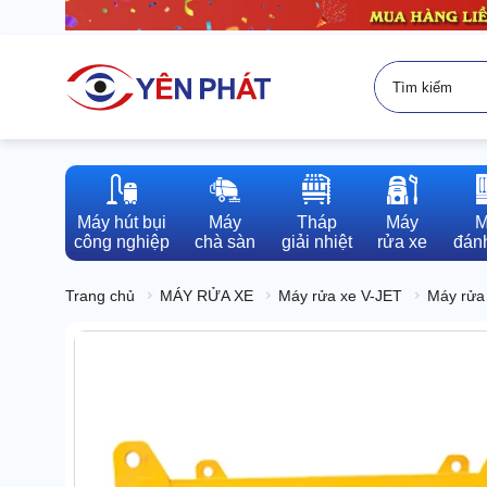
Máy hút bụi

Máy

Tháp

Máy

M
công nghiệp
chà sàn
giải nhiệt
rửa xe
đánh
Trang chủ
MÁY RỬA XE
Máy rửa xe V-JET
Máy rửa