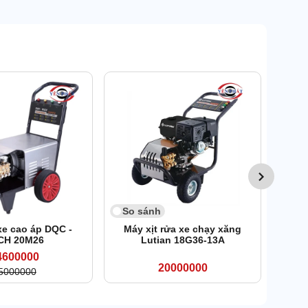
So 
Máy 
So sánh
xe cao áp DQC -
Máy xịt rửa xe chạy xăng
CH 20M26
Lutian 18G36-13A
4600000
20000000
5000000