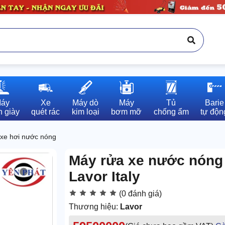
áy

Xe

Máy dò

Máy

Tủ

Barie

 giày
quét rác
kim loại
bơm mỡ
chống ẩm
tự độn
xe hơi nước nóng
Máy rửa xe nước nóng
Lavor Italy
(0 đánh giá)
Thương hiệu:
Lavor