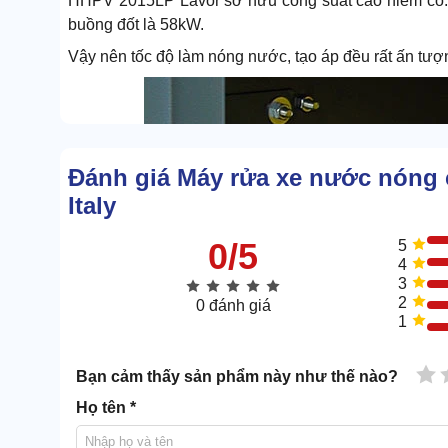
HHPV 2015LP Lavor sở hữu công suất cao hiếm có. 
buồng đốt là 58kW.
Vậy nên tốc độ làm nóng nước, tạo áp đều rất ấn tượ
Đánh giá Máy rửa xe nước nóng
Italy
0/5
5
4
3
2
0 đánh giá
1
1 
Bạn cảm thấy sản phẩm này như thế nào?
Họ tên *