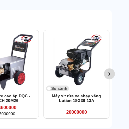
So 
Máy 
So sánh
xe cao áp DQC -
Máy xịt rửa xe chạy xăng
CH 20M26
Lutian 18G36-13A
4600000
20000000
5000000