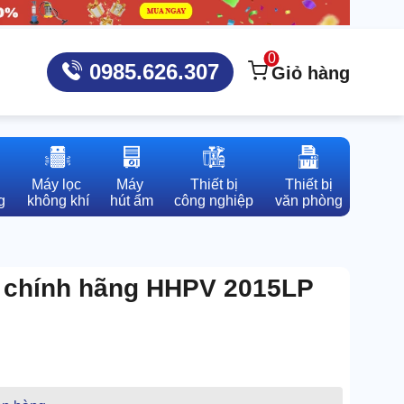
0
0985.626.307
Giỏ hàng
Máy lọc 

Máy 

Thiết bị

Thiết bị

g
không khí
hút ẩm
công nghiệp
văn phòng
 chính hãng HHPV 2015LP