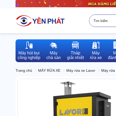
Máy hút bụi

Máy

Tháp

Máy

M
công nghiệp
chà sàn
giải nhiệt
rửa xe
đánh
Trang chủ
MÁY RỬA XE
Máy rửa xe Lavor
Máy rửa 