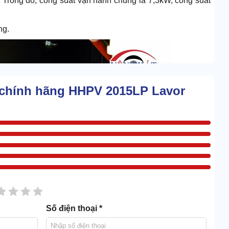
Trong đó, công suất vận hành chung là 7,3kW, công suất
ng.
 chính hãng HHPV 2015LP Lavor
sao
2 sao
3 sao
4 sao
5 sao
Số điện thoại *