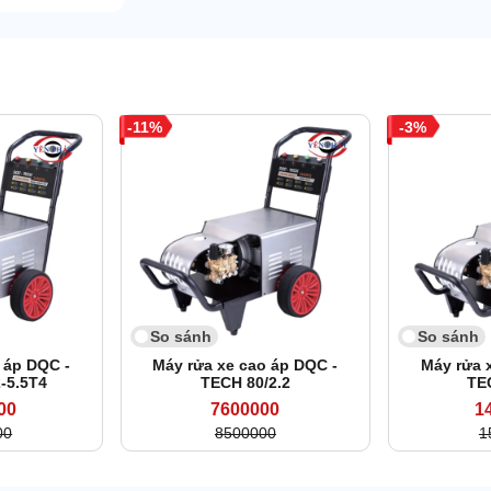
11
3
So sánh
So sánh
 áp DQC -
Máy rửa xe cao áp DQC -
Máy rửa 
-5.5T4
TECH 80/2.2
TE
00
7600000
1
00
8500000
1