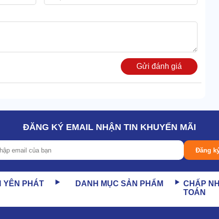
Gửi đánh giá
ĐĂNG KÝ EMAIL NHẬN TIN KHUYẾN MÃI
i nóng đầu ra đạt 900l/ giờ. Cao gấp 2-3 lần các dòng máy
Đăng k
 10/10. Cả về tốc độ và hiệu quả loại bỏ vết bẩn.
N YÊN PHÁT
DANH MỤC SẢN PHẨM
CHẤP N
TOÁN
lượng hơi nóng giải phóng ra bên ngoài theo nhu cầu thực