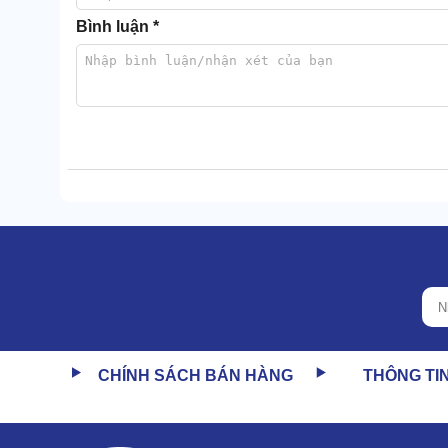
Bình luận *
Máy có thể sinh áp lực lên tới 200bar, lưu lượng hơ
khác.
Khả năng làm sạch của HHPV 2015LP Lavor được chấm
CHÍNH SÁCH BÁN HÀNG
THÔNG TI
Linh động trong việc điều chỉnh tính năng
Bạn có thể chủ động điều chỉnh áp lực đầu ra, lưu 