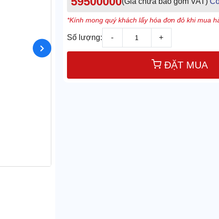
59500000
(Giá chưa bao gồm VAT)
Cò
*Kính mong quý khách lấy hóa đơn đỏ khi mua hà
Số lượng:
-
+
ĐẶT MUA