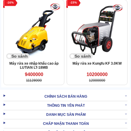
16
15
So sánh
So sánh
Máy rửa xe nhập khẩu cao áp
Máy rửa xe Kungfu KF 3.0KW
LUTIAN LT-18MB
9400000
10200000
11128000
12000000
Phía trước
máy rửa xe Kumisai
còn trang bị áp kế, giúp theo dõi
áp lực hơi thuận tiện. Hệ thống nút bấm đa dạng, có nhãn chức
năng nên dễ thao tác.
CHÍNH SÁCH BÁN HÀNG
THÔNG TIN YÊN PHÁT
XEM THÊM:
Máy rửa xe hơi nước nóng Kumisai KMS-20
DANH MỤC SẢN PHẨM
2. Quy mô, ứng dụng máy rửa xe hơi nóng
CHẤP NHẬN THANH TOÁN