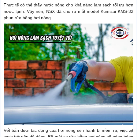
Thực tế có thể thấy nước nóng cho khả năng làm sạch tối ưu hơn
nước lạnh. Vậy nên, NSX đã cho ra mắt model Kumisai KMS-32
phun rửa bằng hơi nóng.
Vết bẩn dưới tác động của hơi nóng sẽ nhanh bị mềm ra, việc xịt
sạch trở nên dễ dàng. Bề mặt xe rửa bằng hơi nóng sẽ sáng bóng