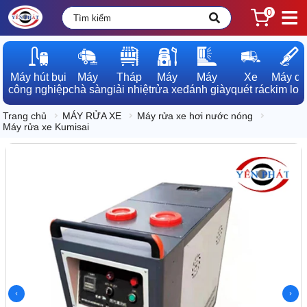
0
Máy hút bụi

Máy

Tháp

Máy

Máy

Xe

Máy dò

công nghiệp
chà sàn
giải nhiệt
rửa xe
đánh giày
quét rác
kim loạ
Trang chủ
MÁY RỬA XE
Máy rửa xe hơi nước nóng
Máy rửa xe Kumisai