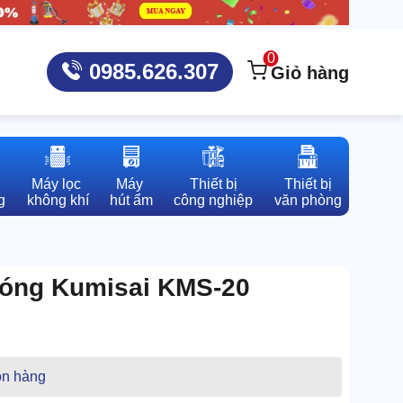
0
0985.626.307
Giỏ hàng
Máy lọc 

Máy 

Thiết bị

Thiết bị

g
không khí
hút ẩm
công nghiệp
văn phòng
nóng Kumisai KMS-20
n hàng