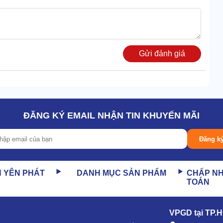
Gửi đánh giá
ĐĂNG KÝ EMAIL NHẬN TIN KHUYẾN MÃI
un rửa vỏ xe hiệu quả, bùn bẩn nhanh mềm ra, dễ xịt bỏ.
Đăng k
c cửa tiệm rửa oto chuyên nghiệp, cao cấp.
t thẳng lên khoang động cơ để làm sạch , không gây hỏng
N YÊN PHÁT
DANH MỤC SẢN PHẨM
CHẤP N
TOÁN
g xe cũng có thể được làm sạch nhờ hơi nóng. Áp cao khiến
sạch dầu mỡ trong các thiết bị chế biến thực phẩm
VPGD tại TP.