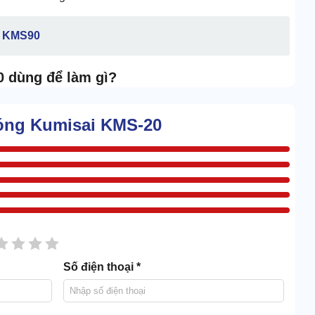
i KMS90
0 dùng để làm gì?
 hơn hẳn nước lạnh. Vậy nên, model Kumisai KMS-20 được
nóng Kumisai KMS-20
sao
2 sao
3 sao
4 sao
5 sao
Số điện thoại *