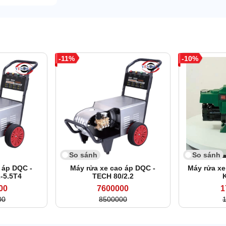
11
10
So sánh
So sánh
 áp DQC -
Máy rửa xe cao áp DQC -
Máy rửa xe
-5.5T4
TECH 80/2.2
00
7600000
1
00
8500000