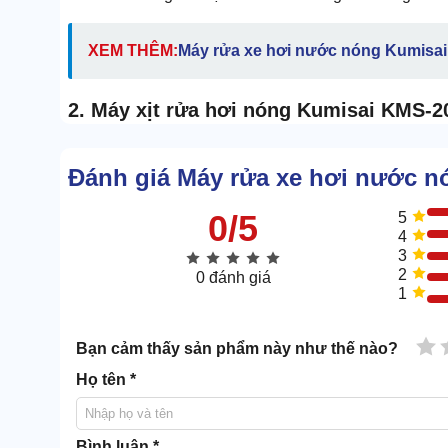
XEM THÊM:
Máy rửa xe hơi nước nóng Kumisa
2. Máy xịt rửa hơi nóng Kumisai KMS-2
Thực tế, nước nóng mang lại hiệu quả làm sạch tốt
Đánh giá Máy rửa xe hơi nước 
ứng dụng vào nhiều công việc khác nhau.
0/5
5
4
3
2
0 đánh giá
1
1 
Bạn cảm thấy sản phẩm này như thế nào?
Họ tên *
Bình luận *