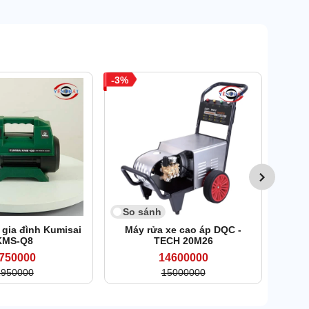
3
So 
Máy
So sánh
 gia đình Kumisai
Máy rửa xe cao áp DQC -
KMS-Q8
TECH 20M26
750000
14600000
1950000
15000000