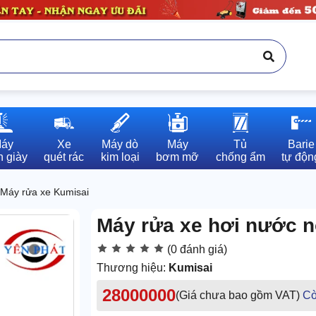
áy

Xe

Máy dò

Máy

Tủ

Barie

 giày
quét rác
kim loại
bơm mỡ
chống ẩm
tự độn
Máy rửa xe Kumisai
Máy rửa xe hơi nước 
(0 đánh giá)
Thương hiệu:
Kumisai
28000000
(Giá chưa bao gồm VAT)
Cò