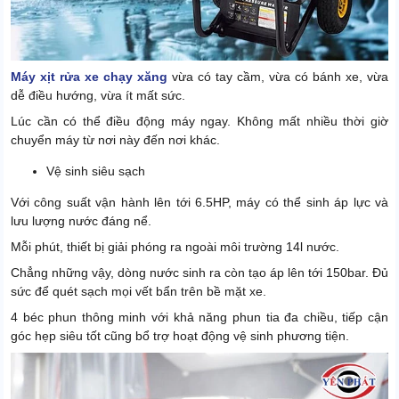
Máy xịt rửa xe chạy xăng
vừa có tay cầm, vừa có bánh xe, vừa
dễ điều hướng, vừa ít mất sức.
Lúc cần có thể điều động máy ngay. Không mất nhiều thời giờ
chuyển máy từ nơi này đến nơi khác.
Vệ sinh siêu sạch
Với công suất vận hành lên tới 6.5HP, máy có thể sinh áp lực và
lưu lượng nước đáng nể.
Mỗi phút, thiết bị giải phóng ra ngoài môi trường 14l nước.
Chẳng những vậy, dòng nước sinh ra còn tạo áp lên tới 150bar. Đủ
sức để quét sạch mọi vết bẩn trên bề mặt xe.
4 béc phun thông minh với khả năng phun tia đa chiều, tiếp cận
góc hẹp siêu tốt cũng bổ trợ hoạt động vệ sinh phương tiện.