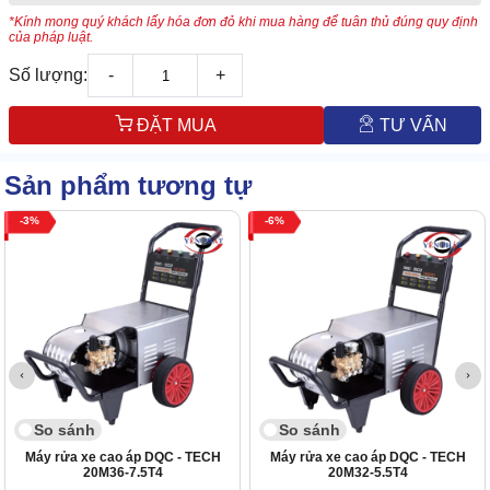
*Kính mong quý khách lấy hóa đơn đỏ khi mua hàng để tuân thủ đúng quy định
của pháp luật.
Số lượng:
-
+
ĐẶT MUA
TƯ VẤN
Sản phẩm tương tự
3
6
So sánh
So sánh
Máy rửa xe cao áp DQC - TECH
Máy rửa xe cao áp DQC - TECH
20M36-7.5T4
20M32-5.5T4