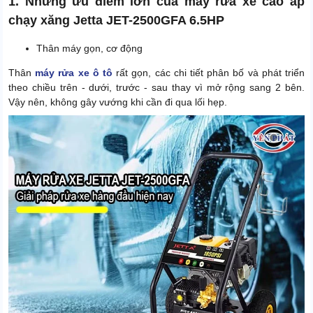
1. Những ưu điểm lớn của máy rửa xe cao áp
chạy xăng Jetta JET-2500GFA 6.5HP
Thân máy gọn, cơ động
Thân
máy rửa xe ô tô
rất gọn, các chi tiết phân bố và phát triển
theo chiều trên - dưới, trước - sau thay vì mở rộng sang 2 bên.
Vậy nên, không gây vướng khi cần đi qua lối hẹp.