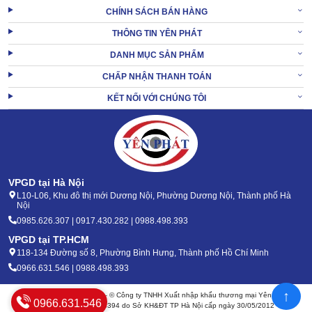
CHÍNH SÁCH BÁN HÀNG
THÔNG TIN YÊN PHÁT
DANH MỤC SẢN PHẨM
CHẤP NHẬN THANH TOÁN
KẾT NỐI VỚI CHÚNG TÔI
Do tỷ lệ phát sinh lỗi dưới 0,1% nên tình trạng gián đoạn công việc
do sự cố là điều cực hi hữu.
VPGD tại Hà Nội
Tiết kiệm năng lượng
L10-L06, Khu đô thị mới Dương Nội, Phường Dương Nội, Thành phố Hà
Nội
Máy bơm cao áp rửa xe
có hiệu suất chuyển đổi năng lượng lên
0985.626.307 | 0917.430.282 | 0988.498.393
tới 98,5%. Sử dụng lượng xăng cực ít, không tiêu tốn nhiều phí
hoạt động.
VPGD tại TP.HCM
118-134 Đường số 8, Phường Bình Hưng, Thành phố Hồ Chí Minh
Đây là cơ hội để các chủ kinh doanh tối ưu lợi nhuận trong ngành
0966.631.546 | 0988.498.393
dịch vụ này.
↑
Bản quyền 2020 - 2026 – © Công ty TNHH Xuất nhập khẩu thương mại Yên Phát
XEM THÊM:
Máy rửa xe cao áp Lutian 3WZ-300T
0966.631.546
Mã số thuế: 0105904394 do Sở KH&ĐT TP Hà Nội cấp ngày 30/05/2012