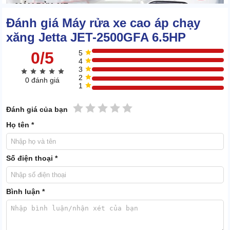
Đánh giá Máy rửa xe cao áp chạy
xăng Jetta JET-2500GFA 6.5HP
0/5
5
4
3
2
0 đánh giá
1
1 sao
2 sao
3 sao
4 sao
5 sao
Đánh giá của bạn
Họ tên *
Số điện thoại *
Độ ồn thấp
Máy xịt rửa xe Jetta
mạnh mẽ nhưng không phát ra tiếng động
Bình luận *
khó nghe..
Độ ồn khi máy hoạt động chỉ khoảng 57dB, không ảnh hưởng đến
các hoạt động khác.