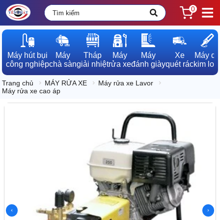
0
Máy hút bụi

Máy

Tháp

Máy

Máy

Xe

Máy dò

công nghiệp
chà sàn
giải nhiệt
rửa xe
đánh giày
quét rác
kim loạ
Trang chủ
MÁY RỬA XE
Máy rửa xe Lavor
Máy rửa xe cao áp