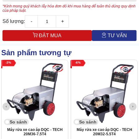
*Kính mong quý khách lấy hóa đơn đỏ khi mua hàng để tuân thủ đúng quy định
của pháp luật.
Số lượng:
-
+
ĐẶT MUA
TƯ VẤN
Sản phẩm tương tự
3
6
So sánh
So sánh
Máy rửa xe cao áp DQC - TECH
Máy rửa xe cao áp DQC - TECH
20M36-7.5T4
20M32-5.5T4