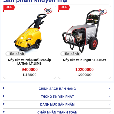
không chiếm nhiều diện tích. Dễ dàng lưu trữ trong kho, không
gian nhỏ hẹp.
16
15
2.2 Thiết kế tiện dụng, gọn gàng các chi tiết
Máy phun rửa xe Lavor
có thiết kế thông minh, với các chi tiết
được bố trí gọn gàng, khoa học. Mang đến sự thoải mái, tiện dụng
khi vận hành.
Các chi tiết đầu bơm, bệ đỡ được làm từ vật liệu cứng cáp, bền
chắc.
So sánh
So sánh
Máy rửa xe nhập khẩu cao áp
Máy rửa xe Kungfu KF 3.0KW
LUTIAN LT-18MB
9400000
10200000
11128000
12000000
CHÍNH SÁCH BÁN HÀNG
THÔNG TIN YÊN PHÁT
DANH MỤC SẢN PHẨM
CHẤP NHẬN THANH TOÁN