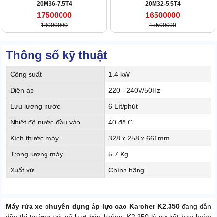
20M36-7.5T4
20M32-5.5T4
17500000
16500000
18000000
17500000
Thông số kỹ thuật
Công suất
1.4 kW
Điện áp
220 - 240V/50Hz
Lưu lượng nước
6 Lít/phút
Nhiệt độ nước đầu vào
40 độ C
Kích thước máy
328 x 258 x 661mm
Trọng lượng máy
5.7 Kg
Xuất xứ
Chính hãng
Máy rửa xe chuyên dụng áp lực cao Karcher K2.350
đang dẫn
đầu thị trường với số lượt bán khủng. K2.350 là sự kết hợp hoàn