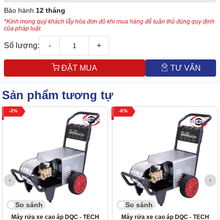
Bảo hành
12 tháng
*Kính mong quý khách lấy hóa đơn đỏ khi mua hàng để tuân thủ đúng quy định
của pháp luật.
Số lượng:
-
+
ĐẶT MUA
TƯ VẤN
Sản phẩm tương tự
3
6
So sánh
So sánh
Máy rửa xe cao áp DQC - TECH
Máy rửa xe cao áp DQC - TECH