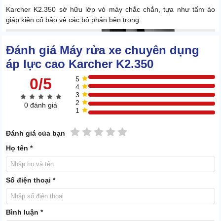
Karcher K2.350 sở hữu lớp vỏ máy chắc chắn, tựa như tấm áo
giáp kiên cố bảo vệ các bộ phận bên trong.
Đánh giá Máy rửa xe chuyên dụng
áp lực cao Karcher K2.350
0/5
5
4
3
2
0 đánh giá
1
1 sao
2 sao
3 sao
4 sao
5 sao
Đánh giá của bạn
Họ tên *
Số điện thoại *
Bình luận *