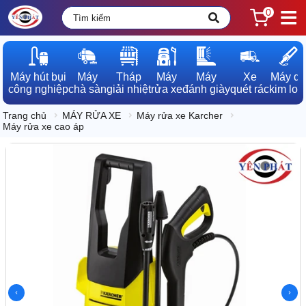
0
Máy hút bụi

Máy

Tháp

Máy

Máy

Xe

Máy dò

công nghiệp
chà sàn
giải nhiệt
rửa xe
đánh giày
quét rác
kim loạ
Trang chủ
MÁY RỬA XE
Máy rửa xe Karcher
Máy rửa xe cao áp