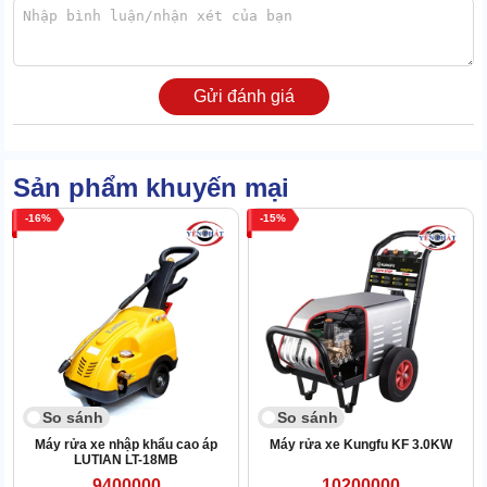
Chất liệu vỏ đạt chuẩn 3C: “Chống nhiệt - Chịu ẩm - Chống va
đập”. Dù trong điều kiện thời tiết và môi trường khắc nghiệt,
máy
Gửi đánh giá
rửa xe
vẫn đảm bảo hoạt động ổn định.
Ngoài ra, vỏ máy Karcher K2.350 cũng có khả năng chống ăn mòn
từ các hóa chất tẩy rửa mạnh.
Sản phẩm khuyến mại
1.3 Cơ chế auto hút nước, bớt công sức
16
15
Không chỉ nổi bật với vẻ bề ngoài, Karcher K2.350 còn tạo dấu ấn
với cơ chế hút tự động hút nước từ nguồn cấp.
Chỉ cần kết nối máy với nguồn nước, máy sẽ tự động hút nước.
Máy rửa xe cao áp Karcher
cho khả năng phun nước với lưu
lượng 6 lít/phút giúp loại bỏ các vết bẩn cứng đầu trên xe.
Đặc biệt, ở cơ chế này,
máy rửa xe áp lực
có thể hoạt động cả khi
không có áp lực nước mạnh từ nguồn cấp.
So sánh
So sánh
Máy rửa xe nhập khẩu cao áp
Máy rửa xe Kungfu KF 3.0KW
LUTIAN LT-18MB
9400000
10200000