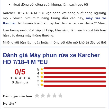
Hoạt động với công suất khủng, làm sạch cực tốt
Karcher HD 7/18-4 M *EU vận hành với công suất đáng ngưỡng
mộ - 5Kw/h. Với mức năng lượng đầu vào này,
máy rửa xe
Karcher
đã chuyển hóa thành áp lực đầu ra cao cực đại là 215bar.
Lưu lượng nước đạt xấp xỉ 12l/p, khả năng làm sạch vượt trội hơn
hẳn các dòng máy thông thường.
Những vết bẩn lâu ngày hoặc những vết dầu mỡ khó trị đều có thể
được dọn sạch bằng thiết bị này.
Đánh giá Máy phun rửa xe Karcher
HD 7/18-4 M *EU
0/5
5
4
3
2
0 đánh giá
1
1 sao
2 sao
3 sao
4 sao
5 sao
Đánh giá của bạn
Họ tên *