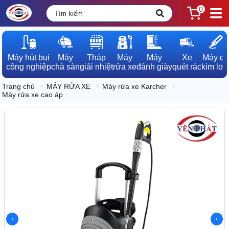
0
Máy hút bụi

Máy

Tháp

Máy

Máy

Xe

Máy dò

công nghiệp
chà sàn
giải nhiệt
rửa xe
đánh giày
quét rác
kim loạ
Trang chủ
MÁY RỬA XE
Máy rửa xe Karcher
Máy rửa xe cao áp