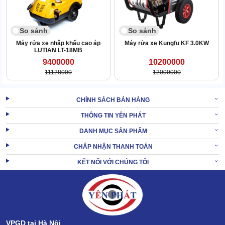
So sánh
So sánh
Máy rửa xe nhập khẩu cao áp
Máy rửa xe Kungfu KF 3.0KW
LUTIAN LT-18MB
9400000
10200000
11128000
12000000
CHÍNH SÁCH BÁN HÀNG
THÔNG TIN YÊN PHÁT
DANH MỤC SẢN PHẨM
CHẤP NHẬN THANH TOÁN
KẾT NỐI VỚI CHÚNG TÔI
Điều này là do động cơ vận hành bền, khỏe, ít biến cố. Các chi tiết
máy ráp nối ăn khớp, vận hành vào guồng và phối hợp nhịp nhàng
với nhau.
VPGD tại Hà Nội