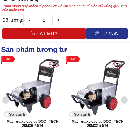
*Kính mong quý khách lấy hóa đơn đỏ khi mua hàng để tuân thủ đúng quy định
của pháp luật.
Số lượng:
-
+
ĐẶT MUA
TƯ VẤN
Sản phẩm tương tự
3
6
So sánh
So sánh
Máy rửa xe cao áp DQC - TECH
Máy rửa xe cao áp DQC - TECH
20M36-7.5T4
20M32-5.5T4