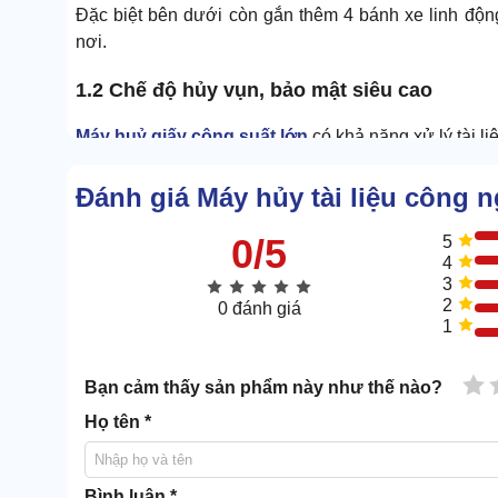
Đặc biệt bên dưới còn gắn thêm 4 bánh xe linh độn
nơi.
1.2 Chế độ hủy vụn, bảo mật siêu cao
Máy huỷ giấy công suất lớn
có khả năng xử lý tài l
Chiều dài của sợi hủy tương thích với chiều dài củ
Đánh giá Máy hủy tài liệu công 
này không có ý nghĩa, đảm bảo tính bảo mật cực cao.
0/5
5
4
3
2
0 đánh giá
1
1 
Bạn cảm thấy sản phẩm này như thế nào?
Họ tên *
Bình luận *