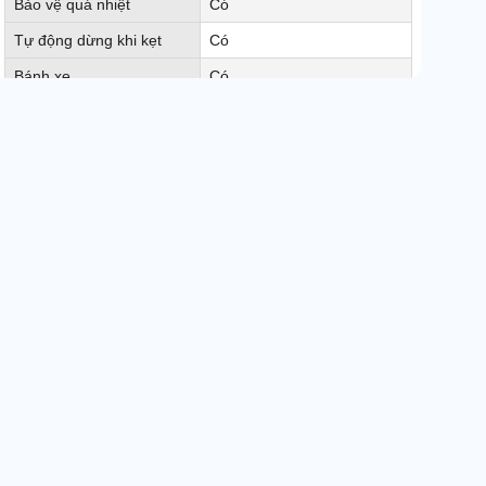
Bảo vệ quá nhiệt
Có
Tự động dừng khi kẹt
Có
Bánh xe
Có
Kích thước sợi hủy
4 x 30mm
Kích thước sản phẩm
376 x 287 x 540mm
Kích thước đóng gói
455 x 365 x 591mm
Chu kỳ 1 lần hoạt động
>10 phút
Độ ồn
< 55dB
Loại màn hình
LED
Công nghệ Nhật, Chính
Xuất xứ
hãng
Điện áp
220V - 50Hz