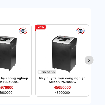
7
6
So 
Máy 
So sánh
 liệu công nghiệp
Máy hủy tài liệu công nghiệp
on PS-5000C
Silicon PS-4000C
5970000
45650000
5980000
48900000