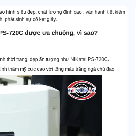
tạo hình siêu đẹp, chất lượng đỉnh cao , vận hành tiết kiệm
hi phát sinh sự cố kẹt giấy.
i PS-720C được ưa chuộng, vì sao?
ình thời trang, đẹp ấn tượng như NiKatei PS-720C.
tính thẩm mỹ cực cao với tông màu trắng ngà chủ đạo.