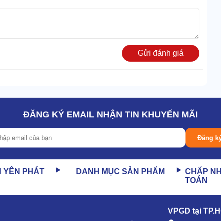
Gửi đánh giá
ĐĂNG KÝ EMAIL NHẬN TIN KHUYẾN MÃI
Đăng k
atei PS-720C cũng được người dùng dành nhiều lời khen.
ỏ 14 tờ giấy cùng lúc.
N YÊN PHÁT
DANH MỤC SẢN PHẨM
CHẤP N
TOÁN
ei PS-2000S
VPGD tại TP.
atei PS-720C bị kẹt giấy?