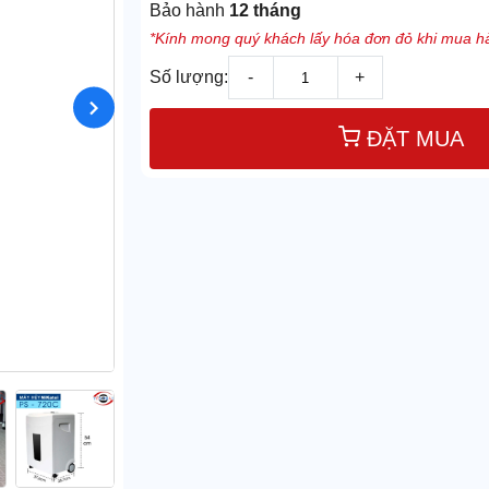
Bảo hành
12 tháng
*Kính mong quý khách lấy hóa đơn đỏ khi mua hà
Số lượng:
-
+
ĐẶT MUA