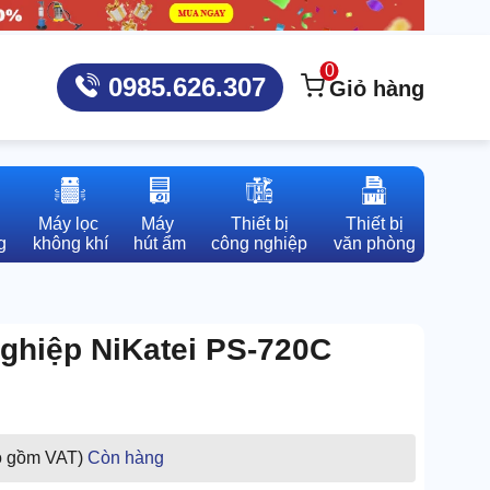
0
0985.626.307
Giỏ hàng
Máy lọc 

Máy 

Thiết bị

Thiết bị

g
không khí
hút ẩm
công nghiệp
văn phòng
nghiệp NiKatei PS-720C
o gồm VAT)
Còn hàng