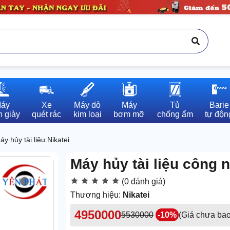
áy

Xe

Máy dò

Máy

Tủ

Barie

 giày
quét rác
kim loại
bơm mỡ
chống ẩm
tự độn
áy hủy tài liệu Nikatei
Máy hủy tài liệu công 
(0 đánh giá)
Thương hiệu:
Nikatei
4950000
5530000
-10%
(Giá chưa ba