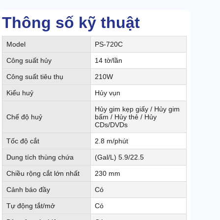
Thông số kỹ thuật
Model
PS-720C
Công suất hủy
14 tờ/lần
Công suất tiêu thụ
210W
Kiểu huỷ
Hủy vụn
Hủy gim kẹp giấy / Hủy gim
Chế độ huỷ
bấm / Hủy thẻ / Hủy
CDs/DVDs
Tốc độ cắt
2.8 m/phút
Dung tích thùng chứa
(Gal/L) 5.9/22.5
Chiều rộng cắt lớn nhất
230 mm
Cảnh báo đầy
Có
Tự động tắt/mở
Có