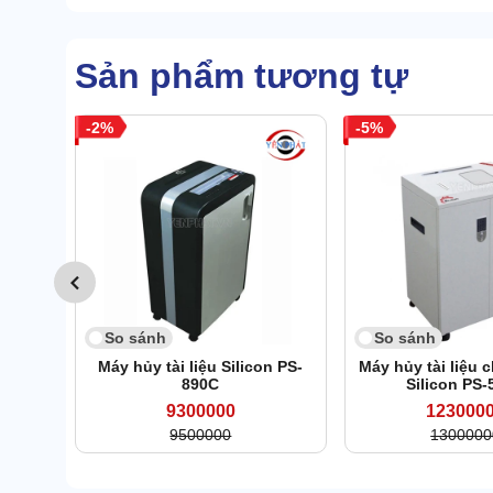
Sản phẩm tương tự
2
5
So sánh
So sánh
Máy hủy tài liệu Silicon PS-
Máy hủy tài liệu
890C
Silicon PS
9300000
123000
9500000
1300000