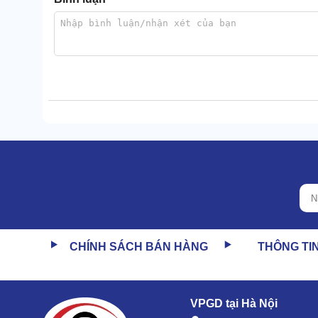
Ngoài ưu điểm này,hiệu quả hủy bỏ tài liệu của NiK
Trong 1 thời điểm,
máy hủy giấy Nikatei
có thể hủy b
CHÍNH SÁCH BÁN HÀNG
THÔNG TI
XEM THÊM:
Máy hủy tài liệu công nghiệp NiKat
VPGD tại Hà Nội
2. Làm thế nào nếu máy hủy tài liệu Nik