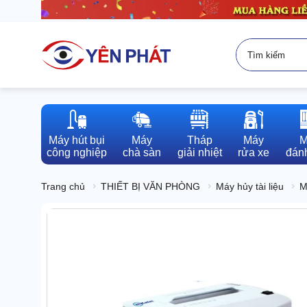
Máy hút bụi

Máy

Tháp

Máy

M
công nghiệp
chà sàn
giải nhiệt
rửa xe
đánh
Trang chủ
THIẾT BỊ VĂN PHÒNG
Máy hủy tài liệu
M