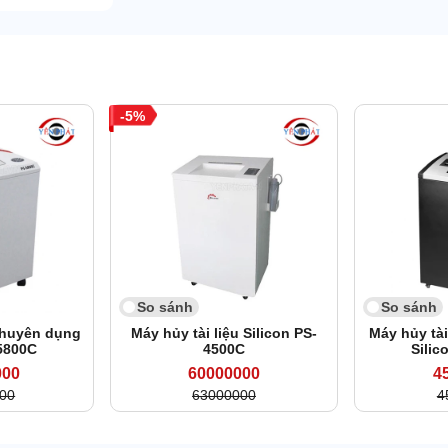
5
So sánh
So sánh
 chuyên dụng
Máy hủy tài liệu Silicon PS-
Máy hủy tài
-5800C
4500C
Silic
000
60000000
4
00
63000000
4