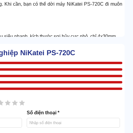
g. Khi cần, bạn có thể dời máy NiKatei PS-720C đi muôn
iệu siêu nhanh, kích thước sợi hủy cực nhỏ, chỉ 4x30mm.
a tờ giấy ban đầu. Vậy nên thông tin đọc được theo chiều
nghiệp NiKatei PS-720C
sao
2 sao
3 sao
4 sao
5 sao
Số điện thoại *