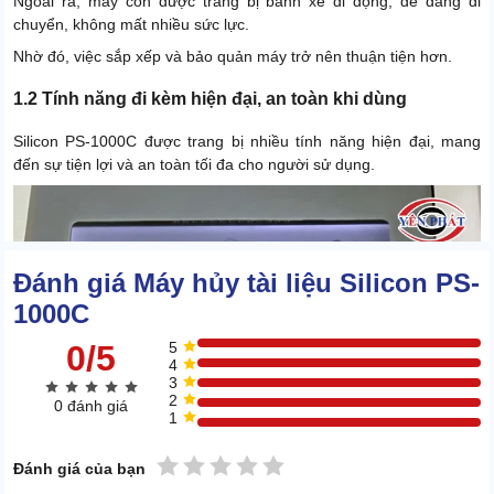
Ngoài ra, máy còn được trang bị bánh xe di động, dễ dàng di
chuyển, không mất nhiều sức lực.
Nhờ đó, việc sắp xếp và bảo quản máy trở nên thuận tiện hơn.
1.2 Tính năng đi kèm hiện đại, an toàn khi dùng
Silicon PS-1000C được trang bị nhiều tính năng hiện đại, mang
đến sự tiện lợi và an toàn tối đa cho người sử dụng.
Đánh giá Máy hủy tài liệu Silicon PS-
1000C
0/5
5
4
3
2
0 đánh giá
1
1 sao
2 sao
3 sao
4 sao
5 sao
Đánh giá của bạn