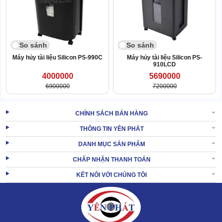
So sánh
So sánh
Máy hủy tài liệu Silicon PS-990C
Máy hủy tài liệu Silicon PS-
910LCD
4000000
5690000
6900000
7200000
CHÍNH SÁCH BÁN HÀNG
THÔNG TIN YÊN PHÁT
DANH MỤC SẢN PHẨM
Máy hủy tài liệu công nghiệp
sở hữu công suất hủy mạnh mẽ
850W, đáp ứng nhu cầu làm việc liên tục 24/24. Người dùng thể xử
CHẤP NHẬN THANH TOÁN
lý cùng lúc 1000 tờ/lần, thời gian hủy mỗi lần là 15 phút.
KẾT NỐI VỚI CHÚNG TÔI
Kết hợp với hệ thống bơm dầu tự động, bạn sẽ không phải lo lắng
vấn đề động cơ bị nóng suốt thời gian vận hành.
1.4 Không ồn, vận hành mượt mà, bền bỉ