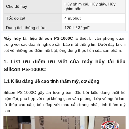
Hủy ghim cài, Hủy giấy, Hủy
Chế độ huỷ
ghim bấm
Tốc độ cắt
4 m/phút
Dung tích thùng chứa
120 L / 32gal".
Chiều rộng cắt lớn nhất
310mm
Máy hủy tài liệu Silicon PS-1000C
là thiết bị văn phòng quan
trọng với các doanh nghiệp cần bảo mật thông tin. Dưới đây là chi
Bánh xe
Có
tiết về những ưu điểm nổi bật, ứng dụng thực tiễn của sản phẩm.
Cảnh báo đầy
Có
1. List ưu điểm ưu việt của máy hủy tài liệu
Kích thước sợi hủy
4 x 30mm
Silicon PS-1000C
Kích thước sản phẩm
720 x 420 x 1050mm
1.1 Kiểu dáng đề cao tính thẩm mỹ, cơ động
Trọng lượng sản phẩm
85kg
Silicon PS-1000C gây ấn tượng ban đầu bởi kiểu dáng thiết kế
Công nghệ
Mỹ
hiện đại, phù hợp với mọi không gian văn phòng. Lớp vỏ ngoài làm
Trọng lượng đóng gói
105kg
từ thép cao cấp, bền đẹp với màu sắc trang nhã, tính thẩm mỹ
cao.
Công nghệ Mỹ, sản xuất: Trung
Xuất xứ
Quốc
Điện áp
220V - 50Hz