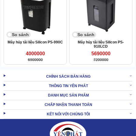
So sánh
So sánh
Máy hủy tài liệu Silicon PS-990C
Máy hủy tài liệu Silicon PS-
910LCD
4000000
5690000
6900000
7200000
Silicon PS-4000C còn được trang bị thùng chứa dạng kéo, dễ
CHÍNH SÁCH BÁN HÀNG
dàng thao tác tháo mở.
THÔNG TIN YÊN PHÁT
Dung tích lớn lên đến 130 lít, cho phép thu gom lượng giấy vụn lớn
sau khi hủy, không cần đổ liên tục.
DANH MỤC SẢN PHẨM
Đảm bảo quá trình làm việc không bị gián đoạn, tiết kiệm thời gian
CHẤP NHẬN THANH TOÁN
hủy.
KẾT NỐI VỚI CHÚNG TÔI
Máy huỷ tài liệu công nghiệp
có thiết lập chế độ cảnh báo khi
rác đầy, giúp thuận tiện theo dõi, xử lý mảnh vụn sau hủy.
2.3 Tốc độ hủy thần tốc, hủy siêu vụn