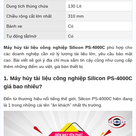
Dung tích thùng chứa
130 Lít
Chiều rộng cắt lớn nhất
310 mm
Bánh xe
Có
Tự động tắt/mở
Có
Cảnh báo đầy
Có
Máy hủy tài liệu công nghiệp Silicon PS-4000C
phù hợp cho
các doanh nghiệp cần xử lý lượng tài liệu lớn, yêu cầu bảo mật
Kích thước sợi hủy
4 x 30mm
cao. Bài viết sẽ gợi ý địa chỉ mua sắm tin cậy cũng như cung cấp
Kích thước sản phẩm
580 x 470 x 895mm
thêm những điểm ưu việt, giá bán thiết bị.
Trọng lượng sản phẩm
77 Kg
1. Máy hủy tài liệu công nghiệp Silicon PS-4000C
giá bao nhiêu?
Trọng lượng đóng gói
87kg
Độ ồn
56 dB
Đến từ thương hiệu nổi tiếng thế giới, Silicon PS-4000C hiện đang
là 1 trong những cái tên “ăn khách” nhất thị trường.
Điện áp
220V - 50Hz