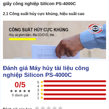
giấy công nghiệp Silicon PS-4000C
2.1 Công suất hủy cực khủng, hiệu suất cao
Đánh giá Máy hủy tài liệu công
nghiệp Silicon PS-4000C
0/5
5
4
3
2
0 đánh giá
1
1 sao
2 sao
3 sao
4 sao
5 sao