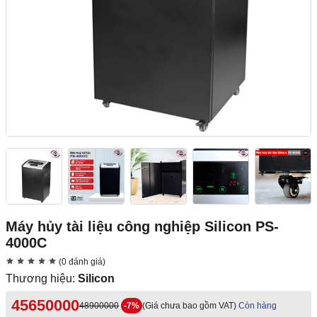
Máy hủy tài liệu công nghiệp Silicon PS-
4000C
(0 đánh giá)
Thương hiệu:
Silicon
45650000
48900000
-7%
(Giá chưa bao gồm VAT)
Còn hàng