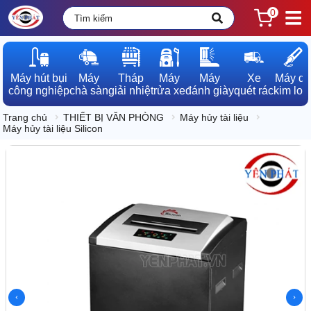
0
Máy hút bụi

Máy

Tháp

Máy

Máy

Xe

Máy dò

công nghiệp
chà sàn
giải nhiệt
rửa xe
đánh giày
quét rác
kim loạ
Trang chủ
THIẾT BỊ VĂN PHÒNG
Máy hủy tài liệu
Máy hủy tài liệu Silicon