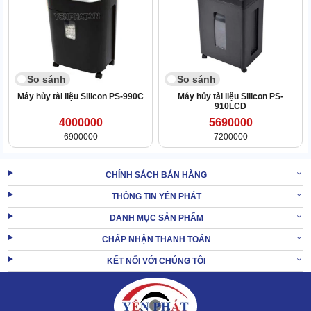
So sánh
So sánh
Máy hủy tài liệu Silicon PS-990C
Máy hủy tài liệu Silicon PS-
910LCD
4000000
5690000
6900000
7200000
XEM
Máy hủy tài liệu công nghiệp Silicon PS-
CHÍNH SÁCH BÁN HÀNG
THÊM:
4000C
THÔNG TIN YÊN PHÁT
3. Kinh nghiệm sử dụng máy hủy giấy công
DANH MỤC SẢN PHẨM
nghiệp Silicon PS-5000C hiệu quả cao
CHẤP NHẬN THANH TOÁN
KẾT NỐI VỚI CHÚNG TÔI
Để đảm bảo khả năng vận hành ổn định và kéo dài tuổi thọ cho
Silicon PS-5000C, bạn có thể tham khảo những kinh nghiệm sau: