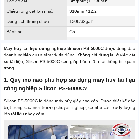
Tốc độ cắt
3m/phút (11.5ft/min")
Chiều rộng cắt lớn nhất
310mm / 12.2"
Dung tích thùng chứa
130L/32gal''
Bánh xe
Có
Tự động tắt/mở
Có
Máy hủy tài liệu công nghiệp Silicon PS-5000C
được đông đảo
Cảnh báo đầy
Có
doanh nghiệp quan tâm và tin dùng. Không chỉ dừng lại ở việc cắt
xé tài liệu, Silicon PS-5000C còn giúp bảo mật mọi thông tin quan
Kích thước sợi hủy
4mm
trọng.
Kích thước sản phẩm
580 x 470 x 895mm
1. Quy mô nào phù hợp sử dụng máy hủy tài liệu
Trọng lượng sản phẩm
77 Kg
công nghiệp Silicon PS-5000C?
Trọng lượng đóng gói
87kg
Silicon PS-5000C là dòng máy hủy giấy cao cấp. Được thiết kế đặc
Công nghệ
Mỹ
biệt trong các môi trường chuyên nghiệp, có nhu cầu xử lý lượng
Độ ồn
56 dB
lớn tài liệu nhạy cảm.
Xuất xứ
Công nghệ Mỹ, Chính hãng
Điện áp
220V - 50Hz