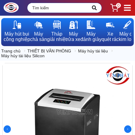
0
Máy hút bụi

Máy

Tháp

Máy

Máy

Xe

Máy dò

công nghiệp
chà sàn
giải nhiệt
rửa xe
đánh giày
quét rác
kim loạ
Trang chủ
THIẾT BỊ VĂN PHÒNG
Máy hủy tài liệu
Máy hủy tài liệu Silicon