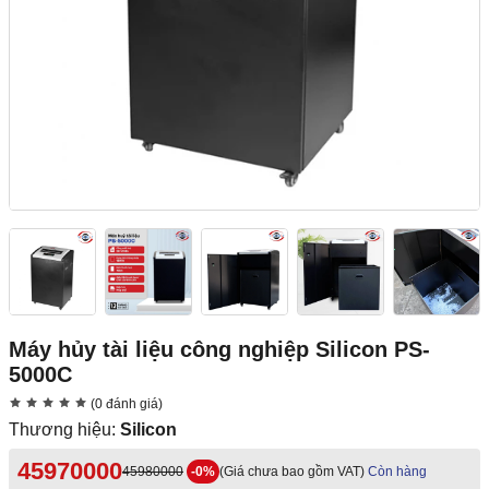
Máy hủy tài liệu công nghiệp Silicon PS-
5000C
(0 đánh giá)
Thương hiệu:
Silicon
45970000
45980000
-0%
(Giá chưa bao gồm VAT)
Còn hàng