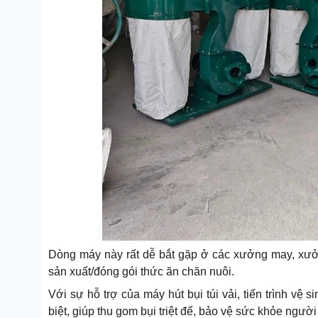
Dòng máy này rất dễ bắt gặp ở các xưởng may, xưở
sản xuất/đóng gói thức ăn chăn nuôi.
Với sự hỗ trợ của máy hút bụi túi vải, tiến trình vệ
biệt, giúp thu gom bụi triệt để, bảo vệ sức khỏe ngườ