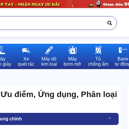
áy

Xe

Máy dò

Máy

Tủ

Barie

 giày
quét rác
kim loại
bơm mỡ
chống ẩm
tự độn
, Ưu điểm, Ứng dụng, Phân loại
dung chính