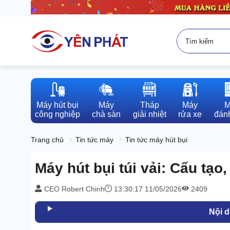
Máy hút bụi

Máy

Tháp

Máy

M
công nghiệp
chà sàn
giải nhiệt
rửa xe
đánh
Trang chủ
Tin tức máy
Tin tức máy hút bụi
Máy hút bụi túi vải: Cấu tạo
CEO Robert Chinh
13:30:17 11/05/2026
2409
Nội 