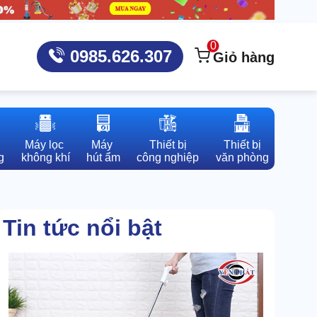
0
0985.626.307
Giỏ hàng
Máy lọc 

Máy 

Thiết bị

Thiết bị

g
không khí
hút ẩm
công nghiệp
văn phòng
Tin tức nổi bật