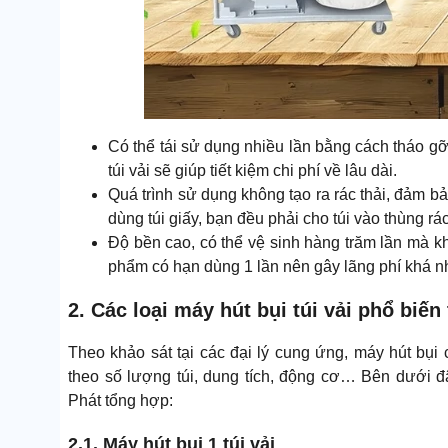
Có thể tái sử dụng nhiều lần bằng cách tháo gỡ
túi vải sẽ giúp tiết kiệm chi phí về lâu dài.
Quá trình sử dụng không tạo ra rác thải, đảm bả
dùng túi giấy, bạn đều phải cho túi vào thùng rác
Độ bền cao, có thể vệ sinh hàng trăm lần mà kh
phẩm có hạn dùng 1 lần nên gây lãng phí khá nh
2. Các loại máy hút bụi túi vải phổ biến
Theo khảo sát tại các đại lý cung ứng, máy hút bụi
theo số lượng túi, dung tích, động cơ… Bên dưới đ
Phát tổng hợp:
2.1. Máy hút bụi 1 túi vải