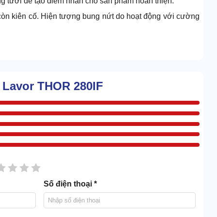
àng tươi để tạo điểm nhấn cho sản phẩm hoàn thiện.
òn kiên cố. Hiện tượng bung nứt do hoạt động với cường
nh nguyên ngày mới phải đổ bụi 1 lần.
 Lavor THOR 280IF
sao
2 sao
3 sao
4 sao
5 sao
Số điện thoại *