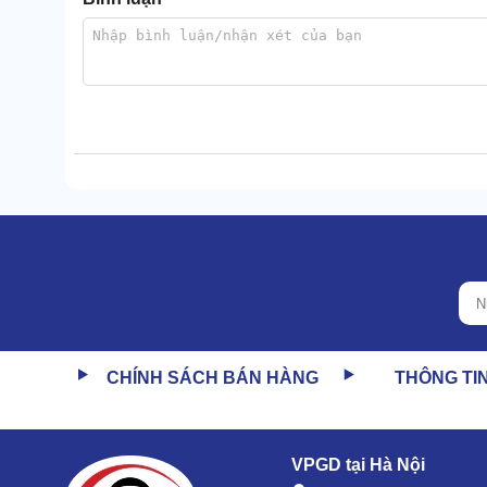
Công suất vận hành của Lavor THOR 280IF cũng cực
Năng lượng nguồn khỏe khoắn này đã giúp tối ưu lư
hoạt động vệ sinh.
CHÍNH SÁCH BÁN HÀNG
THÔNG TI
Làm sạch hoàn hảo
Với sức hút lên tới 90l/giây và áp lực chạm ngưỡn
loại bụi nhà xưởng.
VPGD tại Hà Nội