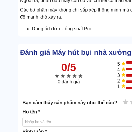
Ngoài ra, phần đầu máy còn có vài chi tiết có màu v
Các bộ phận máy không chỉ sắp xếp thông minh mà c
độ mạnh khó xảy ra.
Dung tích lớn, công suất Pro
Thùng chứa bụi của máy có thể tích lên tới 80l, vệ si
Đánh giá Máy hút bụi nhà xưởng
0/5
5
4
3
2
0 đánh giá
1
1 
Bạn cảm thấy sản phẩm này như thế nào?
Họ tên *
Bình luận *