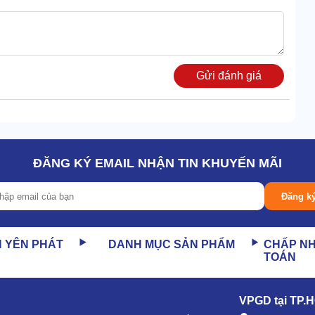
Gửi đánh giá
ĐĂNG KÝ EMAIL NHẬN TIN KHUYẾN MÃI
 Pro, mức cực đại là 2400W/h vận hành.
Đăng k
u lượng, áp lực làm việc của máy. Tạo thế thuận lợi cho
N YÊN PHÁT
DANH MỤC SẢN PHẨM
CHẤP N
TOÁN
g 180mbar, máy Lavor THOR 280IF là “khắc tinh” của mọi
VPGD tại TP.