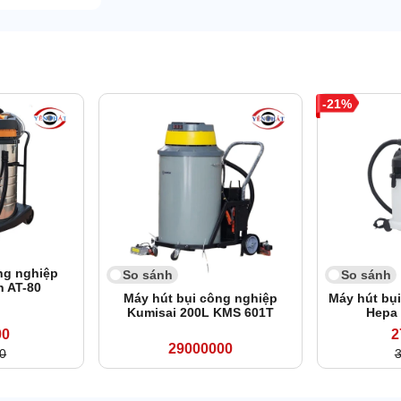
21
ng nghiệp
So sánh
So sánh
n AT-80
Máy hút bụi công nghiệp
Máy hút bụ
Kumisai 200L KMS 601T
Hepa
00
2
29000000
0