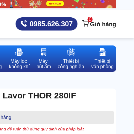
0
0985.626.307
Giỏ hàng
Máy lọc 

Máy 

Thiết bị

Thiết bị

g
không khí
hút ẩm
công nghiệp
văn phòng
g Lavor THOR 280IF
 hàng
ng để tuân thủ đúng quy định của pháp luật.