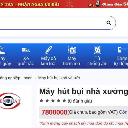
áy

Xe

Máy dò

Máy

Tủ

Barie

 giày
quét rác
kim loại
bơm mỡ
chống ẩm
tự độn
công nghiệp Lavor
Máy hút bụi khô và ướt
Máy hút bụi nhà xưởn
(0 đánh giá)
7800000
(Giá chưa bao gồm VAT)
Còn
*Kính mong quý khách lấy hóa đơn đỏ khi mua hà