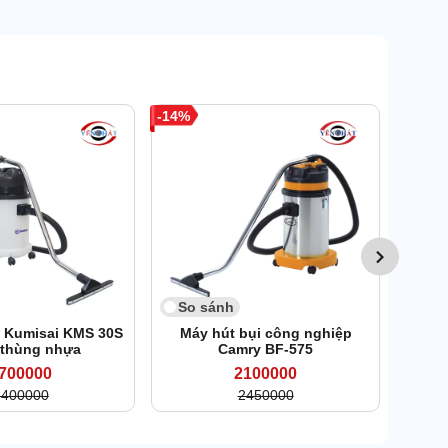
14
So 
Máy h
So sánh
i Kumisai KMS 30S
Máy hút bụi công nghiệp
 thùng nhựa
Camry BF-575
700000
2100000
3400000
2450000