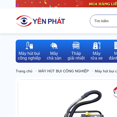
Máy hút bụi

Máy

Tháp

Máy

M
công nghiệp
chà sàn
giải nhiệt
rửa xe
đánh
Trang chủ
MÁY HÚT BỤI CÔNG NGHIỆP
Máy hút bụi 