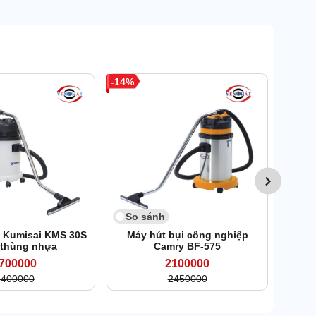
14
So 
Máy h
So sánh
i Kumisai KMS 30S
Máy hút bụi công nghiệp
 thùng nhựa
Camry BF-575
700000
2100000
3400000
2450000