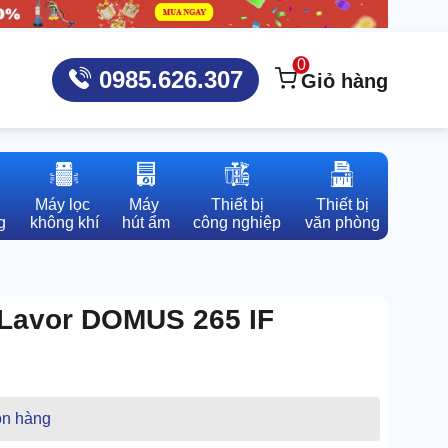
0
0985.626.307
Giỏ hàng
Máy lọc 

Máy 

Thiết bị

Thiết bị

g
không khí
hút ẩm
công nghiệp
văn phòng
 Lavor DOMUS 265 IF
n hàng