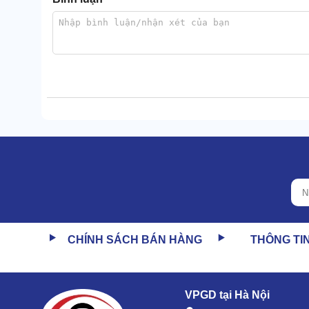
Đặc biệt, quá trình vận hành thiết bị cũng không có g
thao tác ngay.
Có thể tiếp cận nhiều khu vực
CHÍNH SÁCH BÁN HÀNG
THÔNG TI
Khả năng tiếp cận của máy có được nhờ 2 phương di
siêu nhanh.
Cũng chính vì lợi thế này, bạn có thể tận dụng
máy h
VPGD tại Hà Nội