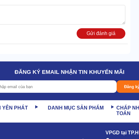
Gửi đánh giá
ĐĂNG KÝ EMAIL NHẬN TIN KHUYẾN MÃI
ì phức tạp. Chỉ cần quan sát qua bảng điều khiển là có thể
Đăng k
N YÊN PHÁT
DANH MỤC SẢN PHẨM
CHẤP N
TOÁN
ện chính, đó là kết cấu tinh gọn và khả năng di chuyển
út bụi công nghiệp Lavor
ngay lập tức, không phải chờ
VPGD tại TP.