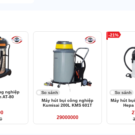
21
ng nghiệp
So sánh
So sánh
n AT-80
Máy hút bụi công nghiệp
Máy hút bụ
Kumisai 200L KMS 601T
Hepa
00
2
29000000
0