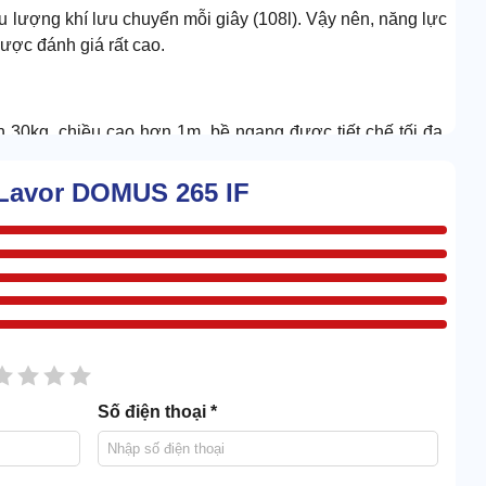
 lượng khí lưu chuyển mỗi giây (108l). Vậy nên, năng lực
ược đánh giá rất cao.
hơn 30kg, chiều cao hơn 1m, bề ngang được tiết chế tối đa.
ó thể đi vào những góc hẹp để hỗ trợ vệ sinh.
 Lavor DOMUS 265 IF
sao
2 sao
3 sao
4 sao
5 sao
Số điện thoại *