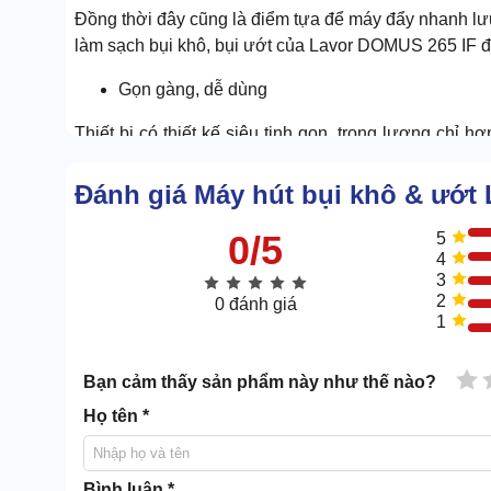
Đồng thời đây cũng là điểm tựa để máy đẩy nhanh lưu
làm sạch bụi khô, bụi ướt của Lavor DOMUS 265 IF đ
Gọn gàng, dễ dùng
Thiết bị có thiết kế siêu tinh gọn, trọng lượng chỉ 
Chính nhờ điều này,
máy hút bui công nghiệp lớn
c
Đánh giá Máy hút bụi khô & ướt
0/5
5
4
3
2
0 đánh giá
1
1 
Bạn cảm thấy sản phẩm này như thế nào?
Họ tên *
Bình luận *