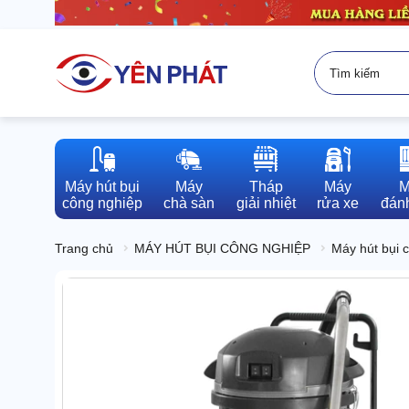
Máy hút bụi

Máy

Tháp

Máy

M
công nghiệp
chà sàn
giải nhiệt
rửa xe
đánh
Trang chủ
MÁY HÚT BỤI CÔNG NGHIỆP
Máy hút bụi 