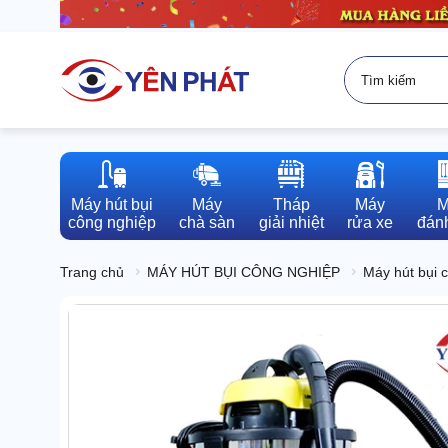
Máy hút bụi

Máy

Tháp

Máy

M
công nghiệp
chà sàn
giải nhiệt
rửa xe
đánh
Trang chủ
MÁY HÚT BỤI CÔNG NGHIỆP
Máy hút bụi 