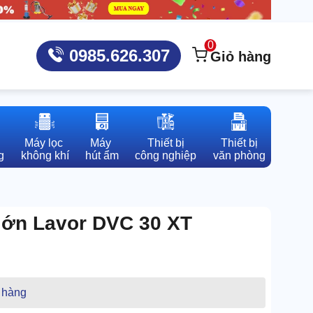
0
0985.626.307
Giỏ hàng
Máy lọc 

Máy 

Thiết bị

Thiết bị

g
không khí
hút ẩm
công nghiệp
văn phòng
 lớn Lavor DVC 30 XT
 hàng