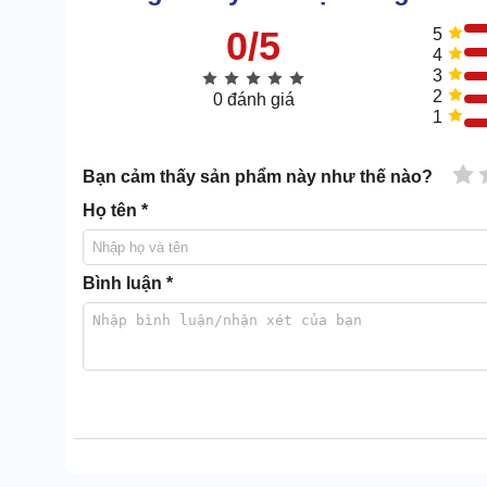
0/5
5
4
3
2
0 đánh giá
1
1 
Bạn cảm thấy sản phẩm này như thế nào?
Họ tên *
Bình luận *
Thùng chứa chiếm phần lớn thể tích phần thân máy
đẹp.