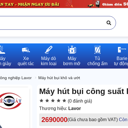
áy

Xe

Máy dò

Máy

Tủ

Barie

 giày
quét rác
kim loại
bơm mỡ
chống ẩm
tự độn
công nghiệp Lavor
Máy hút bụi khô và ướt
Máy hút bụi công suất
(0 đánh giá)
Thương hiệu:
Lavor
2690000
(Giá chưa bao gồm VAT)
Còn