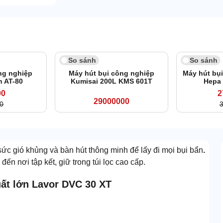
21
So sánh
So sánh
ng nghiệp
Máy hút bụi công nghiệp
Máy hút bụ
n AT-80
Kumisai 200L KMS 601T
Hepa
00
2
29000000
0
ức gió khủng và bàn hút thông minh để lấy đi mọi bụi bẩn
.
đến nơi tập kết, giữ trong túi lọc cao cấp.
uất lớn Lavor DVC 30 XT