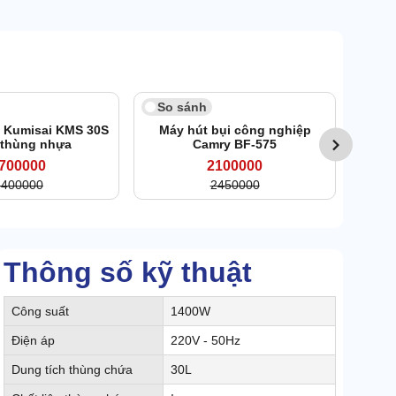
14
So sánh
So 
i Kumisai KMS 30S
Máy hút bụi công nghiệp
Máy h
 thùng nhựa
Camry BF-575
700000
2100000
3400000
2450000
Thông số kỹ thuật
Công suất
1400W
Điện áp
220V - 50Hz
Dung tích thùng chứa
30L