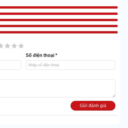
sao
2 sao
3 sao
4 sao
5 sao
Số điện thoại *
Gửi đánh giá
. Từ ngoài vào trong đều được làm từ inox 304, màu sắc