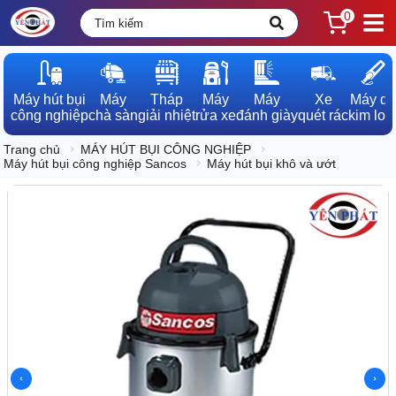
0
Máy hút bụi

Máy

Tháp

Máy

Máy

Xe

Máy dò

công nghiệp
chà sàn
giải nhiệt
rửa xe
đánh giày
quét rác
kim loạ
Trang chủ
MÁY HÚT BỤI CÔNG NGHIỆP
Máy hút bụi công nghiệp Sancos
Máy hút bụi khô và ướt