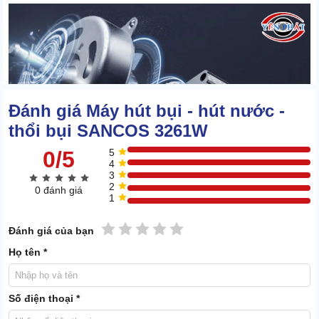
Đánh giá Máy hút bụi - hút nước -
thổi bụi SANCOS 3261W
0/5
5
4
3
2
0 đánh giá
1
1 sao
2 sao
3 sao
4 sao
5 sao
Đánh giá của bạn
Họ tên *
1.3 Dung tích lớn, vận hành ổn định
Số điện thoại *
Máy hút bụi SANCOS 3261W chạy bằng nguồn điện có thể lên đến
240V/50Hz. Từ đó,
máy hút bụi công nghiệp Sancos
chạy rất