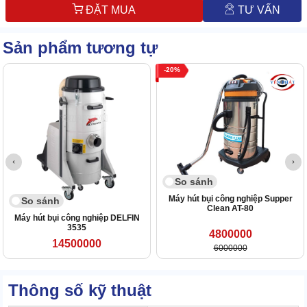
ĐẶT MUA
TƯ VẤN
Sản phẩm tương tự
20
So sánh
Máy hút bụi công nghiệp Supper
So sánh
Clean AT-80
Máy hút bụi công nghiệp DELFIN
3535
4800000
14500000
6000000
Thông số kỹ thuật