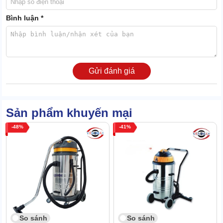
khỏe và mạnh mẽ.
Bình luận *
Thùng chứa có dung tích tới 20 lít, không cần tốn thời gian để đổ
rác nhiều lần. Quá trình vận hành diễn ra liên tục, nhanh chóng.
1.4 Dây điện dài, bánh xe cơ động, tăng hiệu suất
Gửi đánh giá
Thiết bị có dây cáp điện dài, làm sạch ở nhiều vị trí với không gian
rộng. Đồng thời, mang đến cảm giác thoải mái xuyên suốt quá
trình vận hành, thao tác vệ sinh máy.
Phần chân máy sở hữu hệ thống bánh xe cơ động. Linh hoạt xách
Sản phẩm khuyến mại
tay dịch chuyển qua nhiều vị trí bằng tay cầm ở nắp máy.
48
41
So sánh
So sánh