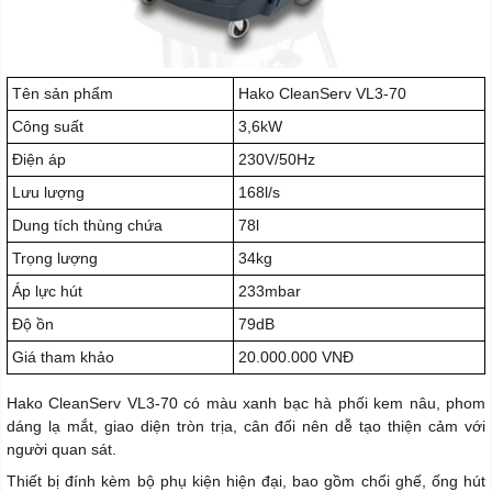
Tên sản phẩm
Hako CleanServ VL3-70
Công suất
3,6kW
Điện áp
230V/50Hz
Lưu lượng
168l/s
Dung tích thùng chứa
78l
Trọng lượng
34kg
Áp lực hút
233mbar
Độ ồn
79dB
Giá tham khảo
20.000.000 VNĐ
Hako CleanServ VL3-70 có màu xanh bạc hà phối kem nâu, phom
dáng lạ mắt, giao diện tròn trịa, cân đối nên dễ tạo thiện cảm với
người quan sát.
Thiết bị đính kèm bộ phụ kiện hiện đại, bao gồm chổi ghế, ống hút