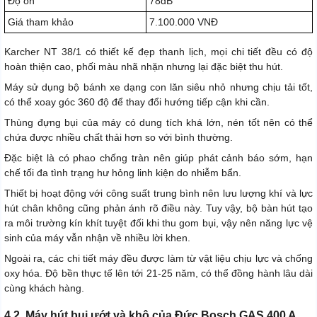
Độ ồn
78dB
Giá tham khảo
7.100.000 VNĐ
Karcher NT 38/1 có thiết kế đẹp thanh lịch, mọi chi tiết đều có độ
hoàn thiện cao, phối màu nhã nhặn nhưng lại đặc biệt thu hút.
Máy sử dụng bộ bánh xe dạng con lăn siêu nhỏ nhưng chịu tải tốt,
có thể xoay góc 360 độ để thay đổi hướng tiếp cận khi cần.
Thùng đựng bụi của máy có dung tích khá lớn, nén tốt nên có thể
chứa được nhiều chất thải hơn so với bình thường.
Đặc biệt là có phao chống tràn nên giúp phát cảnh báo sớm, hạn
chế tối đa tình trạng hư hỏng linh kiện do nhiễm bẩn.
Thiết bị hoạt động với công suất trung bình nên lưu lượng khí và lực
hút chân không cũng phản ánh rõ điều này. Tuy vậy, bộ bàn hút tạo
ra môi trường kín khít tuyệt đối khi thu gom bụi, vậy nên năng lực vệ
sinh của máy vẫn nhận về nhiều lời khen.
Ngoài ra, các chi tiết máy đều được làm từ vật liệu chịu lực và chống
oxy hóa. Độ bền thực tế lên tới 21-25 năm, có thể đồng hành lâu dài
cùng khách hàng.
4.2. Máy hút bụi ướt và khô của Đức Bosch GAS 400 A