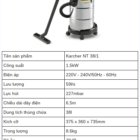
Tên sản phẩm
Karcher NT 38/1
Công suất
1,5kW
Điện áp
220V - 240V/50Hz - 60Hz
Lưu lượng
59l/s
Lực hút
227mbar
Chiều dài dây điện
6,5m
Dung tích thùng chứa
38l
Kích cỡ
375 x 360 x 735mm
Trọng lượng
8,6kg