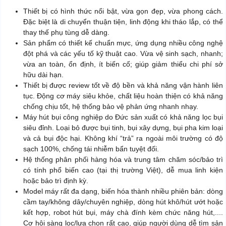
Thiết bị có hình thức nổi bật, vừa gọn đẹp, vừa phong cách.
Đặc biệt là di chuyển thuận tiện, linh động khi tháo lắp, có thể
thay thế phụ tùng dễ dàng.
Sản phẩm có thiết kế chuẩn mực, ứng dụng nhiều công nghệ
đột phá và các yếu tố kỹ thuật cao. Vừa vệ sinh sạch, nhanh;
vừa an toàn, ổn định, ít biến cố; giúp giảm thiểu chi phí sở
hữu dài hạn.
Thiết bị được review tốt về độ bền và khả năng vận hành liên
tục. Động cơ máy siêu khỏe, chất liệu hoàn thiện có khả năng
chống chịu tốt, hệ thống bảo vệ phản ứng nhanh nhạy.
Máy hút bụi công nghiệp do Đức sản xuất có khả năng lọc bụi
siêu đỉnh. Loại bỏ được bụi tinh, bụi xây dựng, bụi pha kim loại
và cả bụi độc hại. Không khí “trả” ra ngoài môi trường có độ
sạch 100%, chống tái nhiễm bẩn tuyệt đối.
Hệ thống phân phối hàng hóa và trung tâm chăm sóc/bảo trì
có tính phổ biến cao (tại thị trường Việt), dễ mua linh kiện
hoặc bảo trì định kỳ.
Model máy rất đa dạng, biến hóa thành nhiều phiên bản: dòng
cầm tay/không dây/chuyên nghiệp, dòng hút khô/hút ướt hoặc
kết hợp, robot hút bụi, máy chà đính kèm chức năng hút,....
Cơ hội sàng lọc/lựa chọn rất cao, giúp người dùng dễ tìm sản