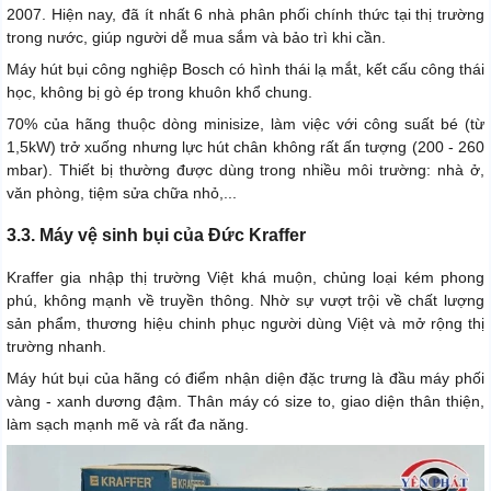
2007. Hiện nay, đã ít nhất 6 nhà phân phối chính thức tại thị trường
trong nước, giúp người dễ mua sắm và bảo trì khi cần.
Máy hút bụi công nghiệp Bosch có hình thái lạ mắt, kết cấu công thái
học, không bị gò ép trong khuôn khổ chung.
70% của hãng thuộc dòng minisize, làm việc với công suất bé (từ
1,5kW) trở xuống nhưng lực hút chân không rất ấn tượng (200 - 260
mbar). Thiết bị thường được dùng trong nhiều môi trường: nhà ở,
văn phòng, tiệm sửa chữa nhỏ,...
3.3. Máy vệ sinh bụi của Đức Kraffer
Kraffer gia nhập thị trường Việt khá muộn, chủng loại kém phong
phú, không mạnh về truyền thông. Nhờ sự vượt trội về chất lượng
sản phẩm, thương hiệu chinh phục người dùng Việt và mở rộng thị
trường nhanh.
Máy hút bụi của hãng có điểm nhận diện đặc trưng là đầu máy phối
vàng - xanh dương đậm. Thân máy có size to, giao diện thân thiện,
làm sạch mạnh mẽ và rất đa năng.