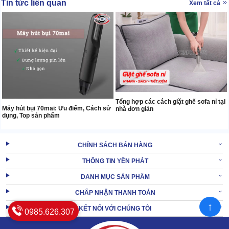
Tin tức liên quan
Xem tất cả
Tổng hợp các cách giặt ghế sofa nỉ tại
Máy hút bụi 70mai: Ưu điểm, Cách sử
nhà đơn giản
dụng, Top sản phẩm
CHÍNH SÁCH BÁN HÀNG
THÔNG TIN YÊN PHÁT
DANH MỤC SẢN PHẨM
CHẤP NHẬN THANH TOÁN
↑
KẾT NỐI VỚI CHÚNG TÔI
0985.626.307