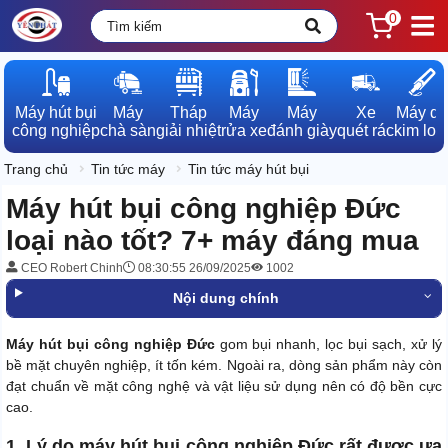
0
Máy hút bụi

Máy

Tháp

Máy

Máy

Xe

Máy dò

công nghiệp
chà sàn
giải nhiệt
rửa xe
đánh giày
quét rác
kim loạ
Trang chủ
Tin tức máy
Tin tức máy hút bụi
Máy hút bụi công nghiệp Đức
loại nào tốt? 7+ máy đáng mua
CEO Robert Chinh
08:30:55 26/09/2025
1002
Nội dung chính
Máy hút bụi công nghiệp Đức
gom bụi nhanh, lọc bụi sạch, xử lý
bề mặt chuyên nghiệp, ít tốn kém. Ngoài ra, dòng sản phẩm này còn
đạt chuẩn về mặt công nghệ và vật liệu sử dụng nên có độ bền cực
cao.
1. Lý do máy hút bụi công nghiệp Đức rất được ưa