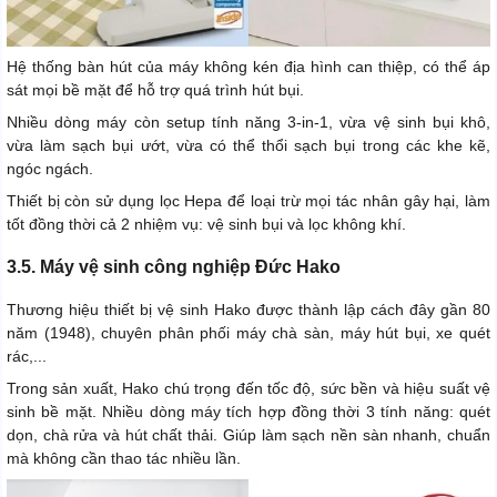
Hệ thống bàn hút của máy không kén địa hình can thiệp, có thể áp
sát mọi bề mặt để hỗ trợ quá trình hút bụi.
Nhiều dòng máy còn setup tính năng 3-in-1, vừa vệ sinh bụi khô,
vừa làm sạch bụi ướt, vừa có thể thổi sạch bụi trong các khe kẽ,
ngóc ngách.
Thiết bị còn sử dụng lọc Hepa để loại trừ mọi tác nhân gây hại, làm
tốt đồng thời cả 2 nhiệm vụ: vệ sinh bụi và lọc không khí.
3.5. Máy vệ sinh công nghiệp Đức Hako
Thương hiệu thiết bị vệ sinh Hako được thành lập cách đây gần 80
năm (1948), chuyên phân phối máy chà sàn, máy hút bụi, xe quét
rác,...
Trong sản xuất, Hako chú trọng đến tốc độ, sức bền và hiệu suất vệ
sinh bề mặt. Nhiều dòng máy tích hợp đồng thời 3 tính năng: quét
dọn, chà rửa và hút chất thải. Giúp làm sạch nền sàn nhanh, chuẩn
mà không cần thao tác nhiều lần.