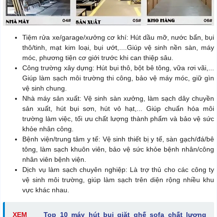
Tiệm rửa xe/garage/xưởng cơ khí: Hút dầu mỡ, nước bẩn, bụi
thô/tinh, mạt kim loại, bụi ướt,....Giúp vệ sinh nền sàn, máy
móc, phương tiện cơ giới trước khi can thiệp sâu.
Công trường xây dựng: Hút bụi thô, bột bê tông, vữa rơi vãi,...
Giúp làm sạch môi trường thi công, bảo vệ máy móc, giữ gìn
vệ sinh chung.
Nhà máy sản xuất: Vệ sinh sàn xưởng, làm sạch dây chuyền
sản xuất, hút bụi sơn, hút vỏ hạt,... Giúp chuẩn hóa môi
trường làm việc, tối ưu chất lượng thành phẩm và bảo vệ sức
khỏe nhân công.
Bệnh viện/trung tâm y tế: Vệ sinh thiết bị y tế, sàn gạch/đá/bê
tông, làm sạch khuôn viên, bảo vệ sức khỏe bệnh nhân/công
nhân viên bệnh viện.
Dịch vụ làm sạch chuyên nghiệp: Là trợ thủ cho các công ty
vệ sinh môi trường, giúp làm sạch trên diện rộng nhiều khu
vực khác nhau.
XEM
Top 10 máy hút bụi giặt ghế sofa chất lượng