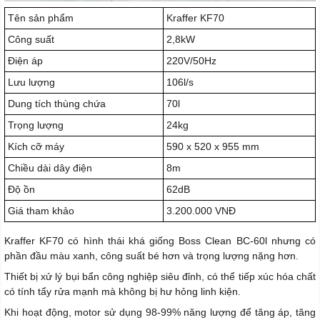
Tên sản phẩm
Kraffer KF70
Công suất
2,8kW
Điện áp
220V/50Hz
Lưu lượng
106l/s
Dung tích thùng chứa
70l
Trọng lượng
24kg
Kích cỡ máy
590 x 520 x 955 mm
Chiều dài dây điện
8m
Độ ồn
62dB
Giá tham khảo
3.200.000 VNĐ
Kraffer KF70 có hình thái khá giống Boss Clean BC-60l nhưng có
phần đầu màu xanh, công suất bé hơn và trọng lượng nặng hơn.
Thiết bị xử lý bụi bẩn công nghiệp siêu đỉnh, có thể tiếp xúc hóa chất
có tính tẩy rửa mạnh mà không bị hư hỏng linh kiện.
Khi hoạt động, motor sử dụng 98-99% năng lượng để tăng áp, tăng