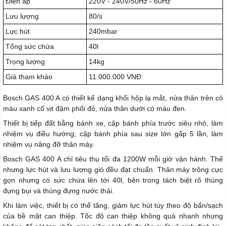
Điện áp
220V - 240V/50Hz - 60Hz
Lưu lượng
80/s
Lực hút
240mbar
Tổng sức chứa
40l
Trọng lượng
14kg
Giá tham khảo
11.000.000 VNĐ
Bosch GAS 400 A có thiết kế dạng khối hộp lạ mắt, nửa thân trên có
màu xanh cổ vịt đậm phối đỏ, nửa thân dưới có màu đen.
Thiết bị tiếp đất bằng bánh xe, cặp bánh phía trước siêu nhỏ, làm
nhiệm vụ điều hướng; cặp bánh phía sau size lớn gấp 5 lần, làm
nhiệm vụ nâng đỡ thân máy.
Bosch GAS 400 A chỉ tiêu thụ tối đa 1200W mỗi giờ vận hành. Thế
nhưng lực hút và lưu lượng gió đều đạt chuẩn. Thân máy trông cực
gọn nhưng có sức chứa lên tới 40l, bên trong tách biệt rõ thùng
đựng bụi và thùng đựng nước thải.
Khi làm việc, thiết bị có thể tăng, giảm lực hút tùy theo độ bẩn/sạch
của bề mặt can thiệp. Tốc độ can thiệp không quá nhanh nhưng