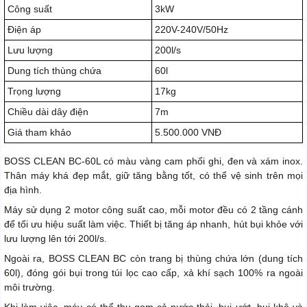
Công suất
3kW
Điện áp
220V-240V/50Hz
Lưu lượng
200l/s
Dung tích thùng chứa
60l
Trọng lượng
17kg
Chiều dài dây điện
7m
Giá tham khảo
5.500.000 VNĐ
BOSS CLEAN BC-60L có màu vàng cam phối ghi, đen và xám inox.
Thân máy khá đẹp mắt, giữ tăng bằng tốt, có thể vệ sinh trên mọi
địa hình.
Máy sử dụng 2 motor công suất cao, mỗi motor đều có 2 tầng cánh
để tối ưu hiệu suất làm việc. Thiết bị tăng áp nhanh, hút bụi khỏe với
lưu lượng lên tới 200l/s.
Ngoài ra, BOSS CLEAN BC còn trang bị thùng chứa lớn (dung tích
60l), đóng gói bụi trong túi lọc cao cấp, xả khí sạch 100% ra ngoài
môi trường.