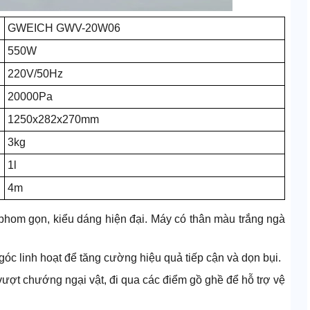
GWEICH GWV-20W06
550W
220V/50Hz
20000Pa
1250x282x270mm
3kg
1l
4m
m gọn, kiểu dáng hiện đại. Máy có thân màu trắng ngà
góc linh hoạt để tăng cường hiệu quả tiếp cận và dọn bụi.
g vượt chướng ngại vật, đi qua các điểm gồ ghề để hỗ trợ vệ