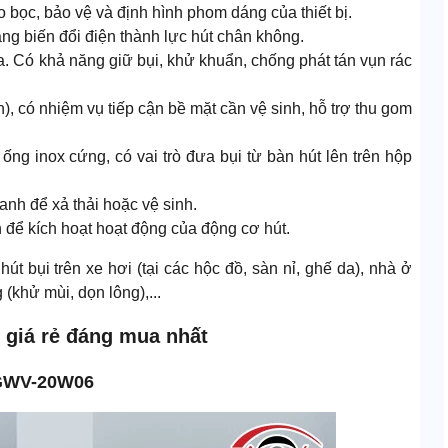
 bọc, bảo vệ và định hình phom dáng của thiết bị.
ăng biến đổi điện thành lực hút chân không.
a. Có khả năng giữ bụi, khử khuẩn, chống phát tán vụn rác
n), có nhiệm vụ tiếp cận bề mặt cần vệ sinh, hỗ trợ thu gom
g inox cứng, có vai trò đưa bụi từ bàn hút lên trên hộp
anh để xả thải hoặc vệ sinh.
để kích hoạt hoạt động của động cơ hút.
t bụi trên xe hơi (tại các hộc đồ, sàn nỉ, ghế da), nhà ở
(khử mùi, dọn lông),...
 giá rẻ đáng mua nhất
 GWV-20W06