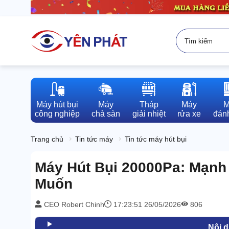
Máy hút bụi

Máy

Tháp

Máy

M
công nghiệp
chà sàn
giải nhiệt
rửa xe
đánh
Trang chủ
Tin tức máy
Tin tức máy hút bụi
Máy Hút Bụi 20000Pa: Mạnh
Muốn
CEO Robert Chinh
17:23:51 26/05/2026
806
Nội 