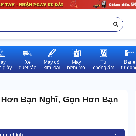
áy

Xe

Máy dò

Máy

Tủ

Barie

 giày
quét rác
kim loại
bơm mỡ
chống ẩm
tự độn
 Hơn Bạn Nghĩ, Gọn Hơn Bạn
dung chính