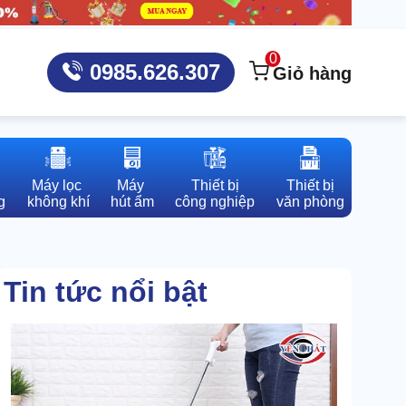
0
0985.626.307
Giỏ hàng
Máy lọc 

Máy 

Thiết bị

Thiết bị

g
không khí
hút ẩm
công nghiệp
văn phòng
Tin tức nổi bật