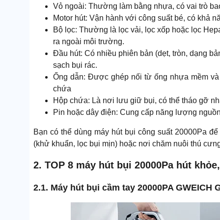
Vỏ ngoài: Thường làm bằng nhựa, có vai trò bao
Motor hút: Vận hành với công suất bé, có khả n
Bộ lọc: Thường là lọc vải, lọc xốp hoặc lọc Hep
ra ngoài môi trường.
Đầu hút: Có nhiều phiên bản (dẹt, tròn, dạng bả
sạch bụi rác.
Ống dẫn: Được ghép nối từ ống nhựa mềm và ốn
chứa
Hộp chứa: Là nơi lưu giữ bụi, có thể tháo gỡ nh
Pin hoặc dây điện: Cung cấp năng lượng nguồn 
Bạn có thể dùng máy hút bụi công suất 20000Pa để hú
(khử khuẩn, lọc bụi mịn) hoặc nơi chăm nuôi thú cưng 
2. TOP 8 máy hút bụi 20000Pa hút khỏe,
2.1. Máy hút bụi cầm tay 20000PA GWEICH