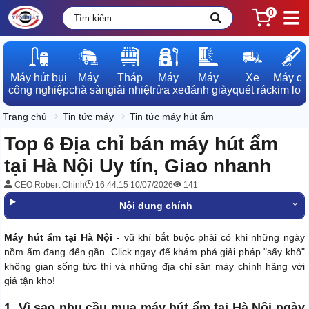
0
Máy hút bụi

Máy

Tháp

Máy

Máy

Xe

Máy dò

công nghiệp
chà sàn
giải nhiệt
rửa xe
đánh giày
quét rác
kim loạ
Trang chủ
Tin tức máy
Tin tức máy hút ẩm
Top 6 Địa chỉ bán máy hút ẩm
tại Hà Nội Uy tín, Giao nhanh
CEO Robert Chinh
16:44:15 10/07/2026
141
Nội dung chính
Máy hút ẩm tại Hà Nội
- vũ khí bắt buộc phải có khi những ngày
nồm ẩm đang đến gần. Click ngay để khám phá giải pháp "sấy khô"
không gian sống tức thì và những địa chỉ săn máy chính hãng với
giá tận kho!
1. Vì sao nhu cầu mua máy hút ẩm tại Hà Nội ngày