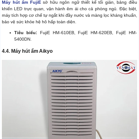
Máy hút ẩm FujiE
sở hữu ngôn ngữ thiết kế tối giản, bảng điều
khiển LED trực quan, vận hành êm ái cho cả phòng ngủ. Đặc biệt,
máy tích hợp cơ chế tự ngắt khi đầy nước và màng lọc kháng khuẩn,
bảo vệ sức khỏe hệ hô hấp toàn diện.
Tiêu biểu:
FujiE HM-610EB, FujiE HM-620EB, FujiE HM-
5400DN.
4.4. Máy hút ẩm Aikyo