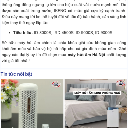
thống ống đồng ngưng tụ lớn cho hiệu suất vắt nước mạnh mẽ. Do
được sản xuất trong nước, IKENO có mức giá cực kỳ cạnh tranh.
Điều này mang tới lợi thế tuyệt đối về tốc độ bảo hành, sẵn sàng linh
kiện thay thế ngay lập tức.
Tiêu biểu:
ID-3000S, IRD-4500S, ID-9000S, ID-9000S.
Sở hữu máy hút ẩm chính là chìa khóa giải cứu không gian sống
khỏi ẩm mốc và bảo vệ hệ hô hấp cho cả gia đình mùa nồm. Ghé
ngay các đại lý uy tín để chọn mua
máy hút ẩm Hà Nội
chất lượng
với giá tốt nhất!
Tin tức nổi bật