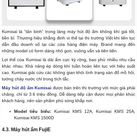
Kumisai là “tân binh” trong làng máy hút độ ẩm không khí giá tốt,
bền bỉ. Thương hiệu khẳng định vị thế tại thị trường Việt khi liên tục
dẫn đầu doanh số tại các cửa hàng điện máy. Brand mang đến
những model có form dáng nhỏ gọn, vuông vắn và tiên tiến.
Lợi thế của Kumisai là dải ẩm cực kỳ rộng, bao phủ nhiều nhu cầu
khác nhau. Khả năng ép dòng khí tuần hoàn liên tục với hiệu suất
cao. Kumisai giải cứu các không gian khỏi tình trạng sàn đổ mồ hôi,
tường chảy nước chỉ trong tích tắc.
Máy hút độ ẩm Kumisai
được bán trên thị trường với mức giá phải
chăng, chỉ từ 3.6 triệu đồng. Dễ dàng tiếp cận được mọi phân khúc
khách hàng, nên sản phẩm phủ sóng khắp nơi.
Model tiêu biểu:
Kumisai KMS 12A, Kumisai KMS 25A,
Kumisai KMS 1500D
4.3. Máy hút ẩm FujiE