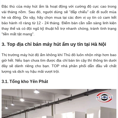
Đặc thù của máy hút ẩm là hoạt động với cường độ cực cao trong
vài tháng nồm. Sau đó, người dùng sẽ "đắp chiếu" cất đi suốt mùa
hè và đông. Do vậy, hãy chọn mua tại các đơn vị uy tín có cam kết
bảo hành rõ ràng từ 12 - 24 tháng. Điểm bán cần sẵn sàng linh kiện
thay thế và có đội ngũ kỹ thuật hỗ trợ nhanh chóng, tránh tình trạng
"tiền mất tật mang".
3. Top địa chỉ bán máy hút ẩm uy tín tại Hà Nội
Thị trường máy hút độ ẩm không khí Thủ đô luôn nhộn nhịp hơn bao
giờ hết. Nếu bạn chưa tìm được địa chỉ bán tin cậy thì thông tin dưới
đây sẽ dành riêng cho bạn. TOP nhà phân phối dẫn đầu về chất
lượng và dịch vụ hậu mãi vượt trội.
3.1. Tổng kho Yên Phát