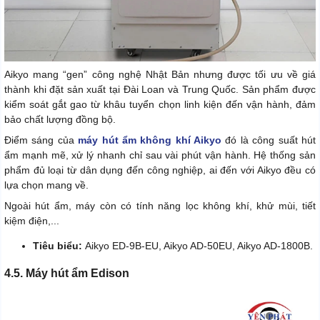
Aikyo mang “gen” công nghệ Nhật Bản nhưng được tối ưu về giá
thành khi đặt sản xuất tại Đài Loan và Trung Quốc. Sản phẩm được
kiểm soát gắt gao từ khâu tuyển chọn linh kiện đến vận hành, đảm
bảo chất lượng đồng bộ.
Điểm sáng của
máy hút ẩm không khí Aikyo
đó là công suất hút
ẩm mạnh mẽ, xử lý nhanh chỉ sau vài phút vận hành. Hệ thống sản
phẩm đủ loại từ dân dụng đến công nghiệp, ai đến với Aikyo đều có
lựa chọn mang về.
Ngoài hút ẩm, máy còn có tính năng lọc không khí, khử mùi, tiết
kiệm điện,...
Tiêu biểu:
Aikyo ED-9B-EU, Aikyo AD-50EU, Aikyo AD-1800B.
4.5. Máy hút ẩm Edison