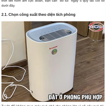
thời tiết nồm ẩm cực đoan, bạn cần "bỏ túi" ngay 5 quy tắc cốt lõi
dưới đây.
2.1. Chọn công suất theo diện tích phòng