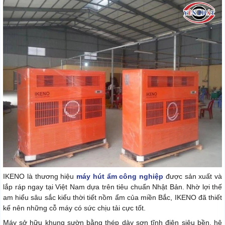
IKENO là thương hiệu
máy hút ẩm công nghiệp
được sản xuất và
lắp ráp ngay tại Việt Nam dựa trên tiêu chuẩn Nhật Bản. Nhờ lợi thế
am hiểu sâu sắc kiểu thời tiết nồm ẩm của miền Bắc, IKENO đã thiết
kế nên những cỗ máy có sức chịu tải cực tốt.
Máy sở hữu khung sườn bằng thép dày sơn tĩnh điện siêu bền, hệ