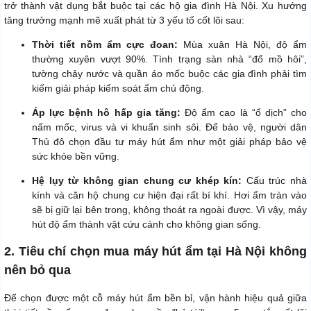
trở thành vật dụng bắt buộc tại các hộ gia đình Hà Nội. Xu hướng
tăng trưởng mạnh mẽ xuất phát từ 3 yếu tố cốt lõi sau:
Thời tiết nồm ẩm cực đoan:
Mùa xuân Hà Nội, độ ẩm
thường xuyên vượt 90%. Tình trạng sàn nhà “đổ mồ hôi”,
tường chảy nước và quần áo mốc buộc các gia đình phải tìm
kiếm giải pháp kiểm soát ẩm chủ động.
Áp lực bệnh hô hấp gia tăng:
Độ ẩm cao là “ổ dịch” cho
nấm mốc, virus và vi khuẩn sinh sôi. Để bảo vệ, người dân
Thủ đô chọn đầu tư máy hút ẩm như một giải pháp bảo vệ
sức khỏe bền vững.
Hệ lụy từ không gian chung cư khép kín:
Cấu trúc nhà
kính và căn hộ chung cư hiện đại rất bí khí. Hơi ẩm tràn vào
sẽ bị giữ lại bên trong, không thoát ra ngoài được. Vì vậy, máy
hút độ ẩm thành vật cứu cánh cho không gian sống.
2. Tiêu chí chọn mua máy hút ẩm tại Hà Nội không
nên bỏ qua
Để chọn được một cỗ máy hút ẩm bền bỉ, vận hành hiệu quả giữa