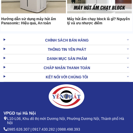
Hướng dẫn sử dụng máy hút ẩm
Máy hút ẩm chạy block là gì? Nguyên
Panasonic: Hiệu quả, An toàn
lý và ưu nhược điểm
CHÍNH SÁCH BÁN HÀNG
THÔNG TIN YÊN PHÁT
DANH MỤC SẢN PHẨM
CHẤP NHẬN THANH TOÁN
KẾT NỐI VỚI CHÚNG TÔI
VPGD tại Hà Nội
L10-L06, Khu đô thị mới Dương Nội, Phường Dương Nội, Thành phố Hà
Nội
0985.626.307 | 0917.430.282 | 0988.498.393