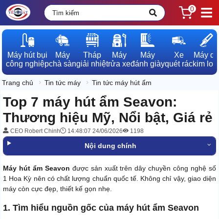
0
Máy hút bụi

Máy

Tháp

Máy

Máy

Xe

Máy dò

công nghiệp
chà sàn
giải nhiệt
rửa xe
đánh giày
quét rác
kim loạ
Trang chủ
Tin tức máy
Tin tức máy hút ẩm
Top 7 máy hút ẩm Seavon:
Thương hiệu Mỹ, Nổi bật, Giá rẻ
CEO Robert Chinh
14:48:07 24/06/2026
1198
Nội dung chính
Máy hút ẩm Seavon
được sản xuất trên dây chuyền công nghệ số
1 Hoa Kỳ nên có chất lượng chuẩn quốc tế. Không chỉ vậy, giao diện
máy còn cực đẹp, thiết kế gọn nhẹ.
1. Tìm hiểu nguồn gốc của máy hút ẩm Seavon