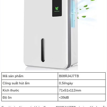
Mã sản phẩm
B08RJ4J7TB
Công suất hút ẩm
0,5l/ngày
Kích thước
71x51x112mm
Độ ồn
<39dB