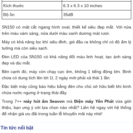
Kích thước
6.3 x 6.3 x 10 inches
Độ ồn
35dB
SN150 có mặt cắt ngang hình oval, thiết kế siêu đẹp mắt. Với nửa
trên màu xám sáng, nửa dưới màu xanh dương mát rượi.
Máy có khả năng lọc khí siêu đỉnh, gió đầu ra không chỉ có độ ẩm lý
tưởng mà còn siêu sạch.
Đèn LED của SN150 có khả năng đổi màu linh hoạt, tạo ánh sáng
đẹp và dịu mắt.
Bên cạnh đó, máy còn chạy cực êm, không 1 tiếng động lớn. Bình
chứa có dung tích lên tới 1l, 2 ngày mới phải xả thải 1 lần.
Đặc biệt máy cũng báo hiệu bằng đèn cho chủ sở hữu biết khi bình
chứa nước ngưng ở trạng thái đầy.
Trong 7++
máy hút ẩm Seavon
mà
Điện máy Yên Phát
vừa giới
thiệu, bạn ưng ý với lựa chọn nào nhất? Liên hệ ngay với hệ thống
để nhận giá ưu đãi trong tuần lễ khuyến mãi này nhé!
Tin tức nổi bật