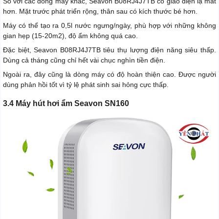
So với các dòng máy khác, Seavon B08RJ4J7TB có giao diện lạ mắt
hơn. Mặt trước phát triển rộng, thân sau có kích thước bé hơn.
Máy có thể tạo ra 0,5l nước ngưng/ngày, phù hợp với những không
gian hẹp (15-20m2), độ ẩm không quá cao.
Đặc biệt, Seavon B08RJ4J7TB tiêu thụ lượng điện năng siêu thấp.
Dùng cả tháng cũng chỉ hết vài chục nghìn tiền điện.
Ngoài ra, đây cũng là dòng máy có độ hoàn thiện cao. Được người
dùng phản hồi tốt vì tỷ lệ phát sinh sai hỏng cực thấp.
3.4 Máy hút hơi ẩm Seavon SN160