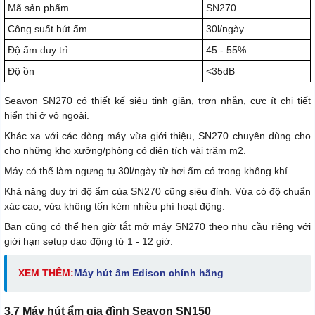
Mã sản phẩm
SN270
Công suất hút ẩm
30l/ngày
Độ ẩm duy trì
45 - 55%
Độ ồn
<35dB
Seavon SN270 có thiết kế siêu tinh giản, trơn nhẵn, cực ít chi tiết
hiển thị ở vỏ ngoài.
Khác xa với các dòng máy vừa giới thiệu, SN270 chuyên dùng cho
cho những kho xưởng/phòng có diện tích vài trăm m2.
Máy có thể làm ngưng tụ 30l/ngày từ hơi ẩm có trong không khí.
Khả năng duy trì độ ẩm của SN270 cũng siêu đỉnh. Vừa có độ chuẩn
xác cao, vừa không tốn kém nhiều phí hoạt động.
Bạn cũng có thể hẹn giờ tắt mở máy SN270 theo nhu cầu riêng với
giới hạn setup dao động từ 1 - 12 giờ.
XEM THÊM:
Máy hút ẩm Edison chính hãng
3.7 Máy hút ẩm gia đình Seavon SN150