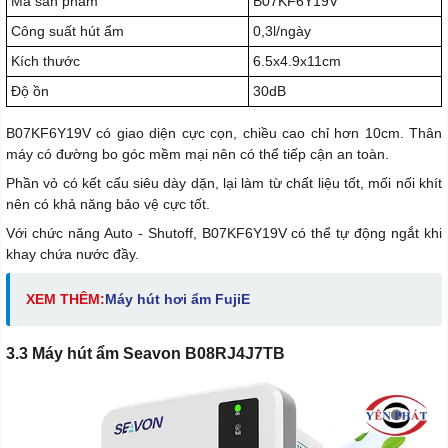
Mã sản phẩm
B07KF6Y19V
Công suất hút ẩm
0,3l/ngày
Kích thước
6.5x4.9x11cm
Độ ồn
30dB
B07KF6Y19V có giao diện cực cọn, chiều cao chỉ hơn 10cm. Thân
máy có đường bo góc mềm mại nên có thể tiếp cận an toàn.
Phần vỏ có kết cấu siêu dày dặn, lại làm từ chất liệu tốt, mối nối khít
nên có khả năng bảo vệ cực tốt.
Với chức năng Auto - Shutoff, B07KF6Y19V có thể tự động ngắt khi
khay chứa nước đầy.
XEM THÊM:
Máy hút hơi ẩm FujiE
3.3 Máy hút ẩm Seavon B08RJ4J7TB