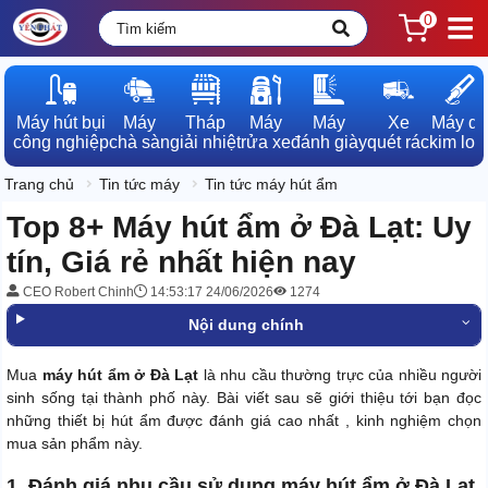
0
Máy hút bụi

Máy

Tháp

Máy

Máy

Xe

Máy dò

công nghiệp
chà sàn
giải nhiệt
rửa xe
đánh giày
quét rác
kim loạ
Trang chủ
Tin tức máy
Tin tức máy hút ẩm
Top 8+ Máy hút ẩm ở Đà Lạt: Uy
tín, Giá rẻ nhất hiện nay
CEO Robert Chinh
14:53:17 24/06/2026
1274
Nội dung chính
Mua
máy hút ẩm ở Đà Lạt
là nhu cầu thường trực của nhiều người
sinh sống tại thành phố này. Bài viết sau sẽ giới thiệu tới bạn đọc
những thiết bị hút ẩm được đánh giá cao nhất , kinh nghiệm chọn
mua sản phẩm này.
1. Đánh giá nhu cầu sử dụng máy hút ẩm ở Đà Lạt