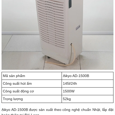
Mã sản phẩm
Ạikyo AD-1500B
Công suất hút ẩm
145l/24h
Công suất động cơ
1500W
Trọng lượng
52kg
Ạikyo AD-1500B được sản xuất theo công nghệ chuẩn Nhật, lắp đặt