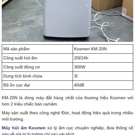
Mã sản phẩm
Kosmen KM-20N
Công suất hút ẩm
20l/24h
Công suất động cơ
300W
Dung tích bình chứa
3l
Độ ồn cực đại
40dB
KM-20N là dòng máy đắt hàng nhất của thương hiệu Kosmen với
hơn 2 triệu chiếc bán ra/năm.
Máy sản xuất theo công nghệ Đức, hoạt động hiệu quả trong nhiều
môi trường.
Máy hút ẩm Kosmen
xử lý ẩm cực chuyên nghiệp, đưa thông số
này về giá trị lý tưởng chỉ sau vài phút.