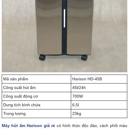
Mã sản phẩm
Harison HD-45B
Công suất hút ẩm
45l/24h
Công suất động cơ
700W
Dung tích bình chứa
6,5l
Trọng lượng
23kg
Máy hút ẩm Harison giá rẻ
có hình thức độc đáo, cách phối màu