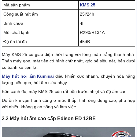
Mã sản phẩm
KMS 25
Công suất hút ẩm
25l/24h
Bình chứa
4l
Môi chất lạnh
R290/R134A
Độ ồn tối đa
45dB
Máy KMS 25 có giao diện thời trang với tông màu trắng thanh nhã.
Thân máy gọn, mặt tiền có hình chữ nhật, góc bẻ siêu nét, bên dưới
có bánh xe tiện lợi.
Máy hút hơi ẩm Kumisai
điều khiển cực nhanh, chuyển hóa năng
lượng hiệu quả, hút ẩm siêu nhạy.
Bên cạnh đó, máy KMS 25 còn rất bền trước nhiệt và độ ẩm cao.
Độ ồn khi vận hành cũng ở mức thấp, tính ứng dụng cao, phù hợp
với nhiều không gian sống và làm việc.
2.2 Máy hút ẩm cao cấp Edison ED 12BE