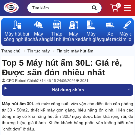
0
Máy hút bụi

Máy

Tháp

Máy

Máy

Xe

Máy dò

công nghiệp
chà sàn
giải nhiệt
rửa xe
đánh giày
quét rác
kim loạ
Trang chủ
Tin tức máy
Tin tức máy hút ẩm
Top 5 Máy hút ẩm 30L: Giá rẻ,
Được săn đón nhiều nhất
CEO Robert Chinh
14:46:15 24/06/2026
3031
Nội dung chính
Máy hút ẩm 30L
có mức công suất vừa vặn cho diện tích căn phòng
từ 30 - 50m2, thiết kế máy gọn gàng, hiệu năng ổn định. Hiện các
dòng máy có khả năng hút ẩm 30L/ ngày được bán khá rộng rãi, đủ
thương hiệu, giá thành. Khiến khách hàng phân vân không biết nên
“chốt đơn” ở đâu.