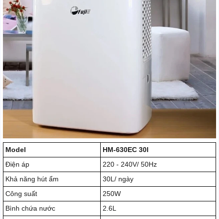
Model
HM-630EC 30l
Điện áp
220 - 240V/ 50Hz
Khả năng hút ẩm
30L/ ngày
Công suất
250W
Bình chứa nước
2.6L