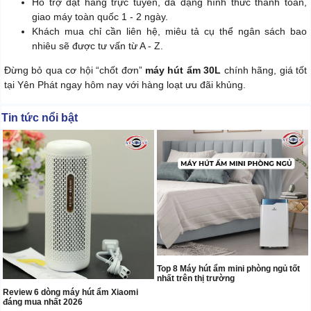
Hỗ trợ đặt hàng trực tuyến, đa dạng hình thức thanh toán,
giao máy toàn quốc 1 - 2 ngày.
Khách mua chỉ cần liên hệ, miêu tả cụ thể ngân sách bao
nhiêu sẽ được tư vấn từ A - Z.
Đừng bỏ qua cơ hội “chốt đơn”
máy hút ẩm 30L
chính hãng, giá tốt
tại Yên Phát ngay hôm nay với hàng loạt ưu đãi khủng.
Tin tức nổi bật
Top 8 Máy hút ẩm mini phòng ngủ tốt
nhất trên thị trường
Review 6 dòng máy hút ẩm Xiaomi
đáng mua nhất 2026