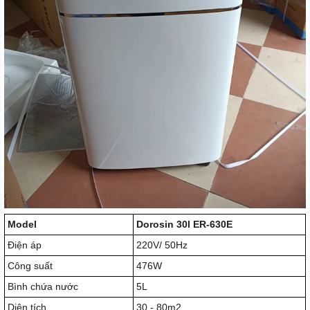
Model
Dorosin 30l ER-630E
Điện áp
220V/ 50Hz
Công suất
476W
Bình chứa nước
5L
Diện tích
30 - 80m2