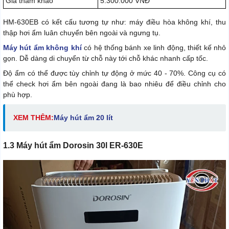
Giá tham khảo
5.300.000 VNĐ
HM-630EB có kết cấu tương tự như: máy điều hòa không khí, thu
thập hơi ẩm luân chuyển bên ngoài và ngưng tụ.
Máy hút ẩm không khí
có hệ thống bánh xe linh động, thiết kế nhỏ
gọn. Dễ dàng di chuyển từ chỗ này tới chỗ khác nhanh cấp tốc.
Độ ẩm có thể được tùy chỉnh tự động ở mức 40 - 70%. Công cụ có
thể check hơi ẩm bên ngoài đang là bao nhiêu để điều chỉnh cho
phù hợp.
XEM THÊM:
Máy hút ẩm 20 lít
1.3 Máy hút ẩm Dorosin 30l ER-630E