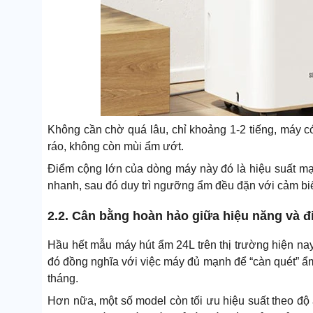
Không cần chờ quá lâu, chỉ khoảng 1-2 tiếng, máy có
ráo, không còn mùi ẩm ướt.
Điểm cộng lớn của dòng máy này đó là hiệu suất mạ
nhanh, sau đó duy trì ngưỡng ẩm đều đặn với cảm biế
2.2. Cân bằng hoàn hảo giữa hiệu năng và đ
Hầu hết mẫu máy hút ẩm 24L trên thị trường hiện na
đó đồng nghĩa với việc máy đủ mạnh để “càn quét” ẩ
tháng.
Hơn nữa, một số model còn tối ưu hiệu suất theo độ 