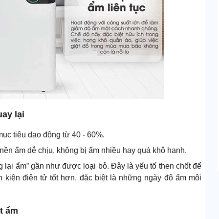
ay lại
ục tiêu dao động từ 40 - 60%.
 nền ẩm dễ chịu, không bị ẩm nhiều hay quá khô hanh.
ng lại ẩm” gần như được loại bỏ. Đây là yếu tố then chốt để
h kiện điện tử tốt hơn, đặc biệt là những ngày độ ẩm môi
út ẩm