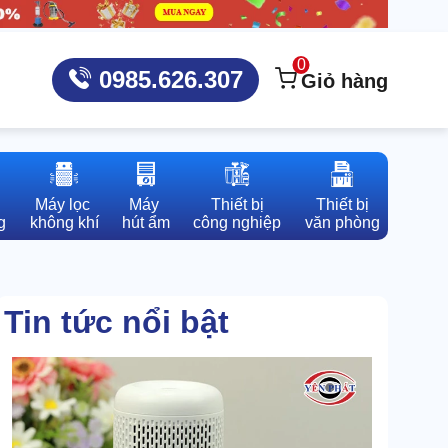
0
0985.626.307
Giỏ hàng
Máy lọc 

Máy 

Thiết bị

Thiết bị

g
không khí
hút ẩm
công nghiệp
văn phòng
Tin tức nổi bật