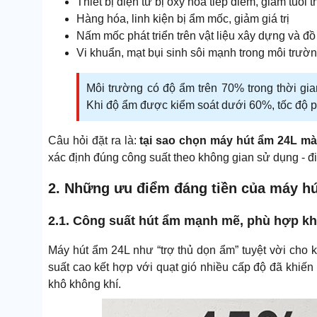
Thiết bị điện tử bị oxy hóa tiếp điểm, giảm tuổi
Hàng hóa, linh kiện bị ẩm mốc, giảm giá trị
Nấm mốc phát triển trên vật liệu xây dựng và đồ
Vi khuẩn, mạt bụi sinh sôi mạnh trong môi trườ
Môi trường có độ ẩm trên 70% trong thời gian
Khi độ ẩm được kiểm soát dưới 60%, tốc độ ph
Câu hỏi đặt ra là:
tại sao chọn máy hút ẩm 24L m
xác định đúng công suất theo không gian sử dụng - điề
2. Những ưu điểm đáng tiền của máy h
2.1. Công suất hút ẩm mạnh mẽ, phù hợp kh
Máy hút ẩm 24L như “trợ thủ dọn ẩm” tuyệt vời cho
suất cao kết hợp với quạt gió nhiều cấp độ đã khiến
khô không khí.