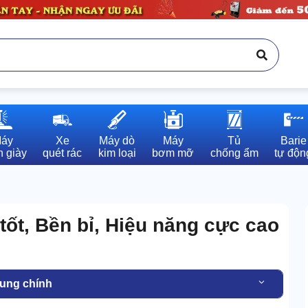
áy

Xe

Máy dò

Máy

Tủ

Barie

 giày
quét rác
kim loại
bơm mỡ
chống ẩm
tự độn
tốt, Bền bỉ, Hiệu năng cực cao
dung chính