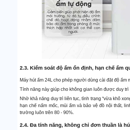
2.3. Kiểm soát độ ẩm ổn định, hạn chế ẩm qu
Máy hút ẩm 24L cho phép người dùng cài đặt độ ẩm m
Tính năng này giúp cho không gian luôn được duy trì
Nhờ khả năng duy trì liên tục, tình trạng “vừa khô xo
hạn chế nấm mốc, mùi ẩm và bảo vệ đồ nội thất, lin
trường luôn trên 80 - 90%.
2.4. Đa tính năng, không chỉ đơn thuần là h