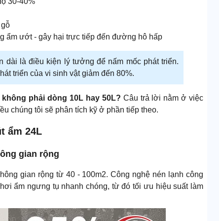
 thọ 30-40%
 gỗ
ng ẩm ướt - gây hại trực tiếp đến đường hô hấp
 dài là điều kiện lý tưởng để nấm mốc phát triển.
át triển của vi sinh vật giảm đến 80%.
à không phải dòng 10L hay 50L?
Câu trả lời nằm ở việc
u chúng tôi sẽ phân tích kỹ ở phần tiếp theo.
út ẩm 24L
ông gian rộng
 không gian rộng từ 40 - 100m2. Công nghệ nén lạnh công
 hơi ẩm ngưng tụ nhanh chóng, từ đó tối ưu hiệu suất làm