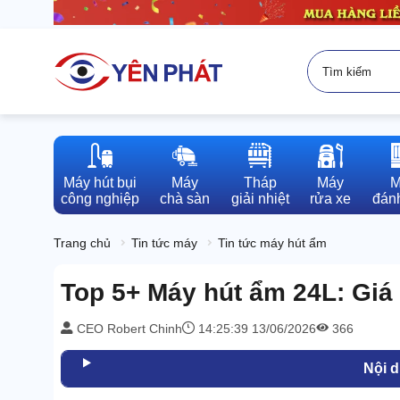
Máy hút bụi

Máy

Tháp

Máy

M
công nghiệp
chà sàn
giải nhiệt
rửa xe
đánh
Trang chủ
Tin tức máy
Tin tức máy hút ẩm
Top 5+ Máy hút ẩm 24L: Giá 
CEO Robert Chinh
14:25:39 13/06/2026
366
Nội 