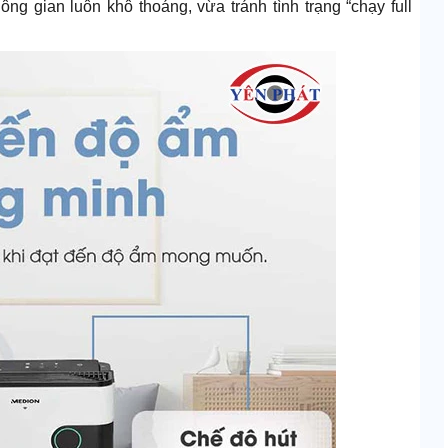
ng gian luôn khô thoáng, vừa tránh tình trạng “chạy full