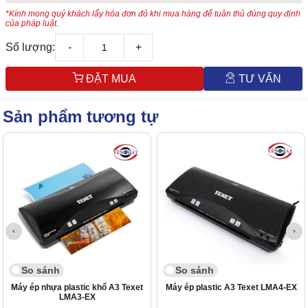
*Kính mong quý khách lấy hóa đơn đỏ khi mua hàng để tuân thủ đúng quy định
của pháp luật.
Số lượng:
-
+
ĐẶT MUA
TƯ VẤN
Sản phẩm tương tự
So sánh
So sánh
Máy ép nhựa plastic khổ A3 Texet
Máy ép plastic A3 Texet LMA4-EX
LMA3-EX