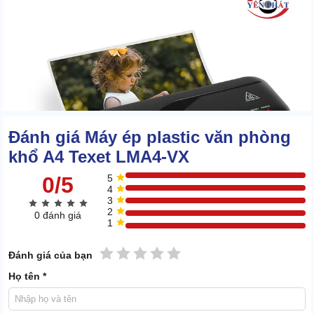
Đánh giá Máy ép plastic văn phòng
khổ A4 Texet LMA4-VX
0/5
5
4
3
2
0 đánh giá
1
1 sao
2 sao
3 sao
4 sao
5 sao
Đánh giá của bạn
Họ tên *
Bề mặt màng ép siêu mịn, không có các lỗ khí nhỏ. Đường viền
dập nổi và liên kết cực khít giữa 2 màng ép, tối ưu hiệu quả bảo