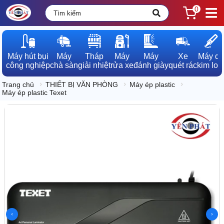
0
Máy hút bụi

Máy

Tháp

Máy

Máy

Xe

Máy dò

công nghiệp
chà sàn
giải nhiệt
rửa xe
đánh giày
quét rác
kim loạ
Trang chủ
THIẾT BỊ VĂN PHÒNG
Máy ép plastic
Máy ép plastic Texet