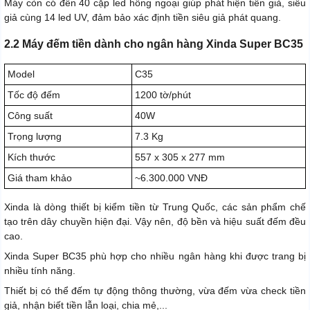
Máy còn có đến 40 cặp led hồng ngoại giúp phát hiện tiền giả, siêu
giả cùng 14 led UV, đảm bảo xác định tiền siêu giả phát quang.
2.2 Máy đếm tiền dành cho ngân hàng Xinda Super BC35
Model
C35
Tốc độ đếm
1200 tờ/phút
Công suất
40W
Trọng lượng
7.3 Kg
Kích thước
557 x 305 x 277 mm
Giá tham khảo
~6.300.000 VNĐ
Xinda là dòng thiết bị kiểm tiền từ Trung Quốc, các sản phẩm chế
tạo trên dây chuyền hiện đại. Vậy nên, độ bền và hiệu suất đếm đều
cao.
Xinda Super BC35 phù hợp cho nhiều ngân hàng khi được trang bị
nhiều tính năng.
Thiết bị có thể đếm tự động thông thường, vừa đếm vừa check tiền
giả, nhận biết tiền lẫn loại, chia mẻ,...