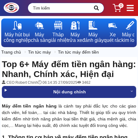
0
Máy hút bụi

Máy

Tháp

Máy

Máy

Xe

Máy dò

công nghiệp
chà sàn
giải nhiệt
rửa xe
đánh giày
quét rác
kim loạ
Trang chủ
Tin tức máy
Tin tức máy đếm tiền
Top 6+ Máy đếm tiền ngân hàng:
Nhanh, Chính xác, Hiện đại
CEO Robert Chinh
06:14:35 27/09/2025
3462
Nội dung chính
Máy đếm tiền ngân hàng
là cánh tay phải đắc lực cho các giao
dịch viên, kế toán,... tại các nhà băng. Thiết bị giúp tối ưu quy trình
kiểm đếm nhờ tính năng phân loại tiền thật giả, chia mệnh giá, chia
cọc,... Mang lại hiệu suất, độ chính xác tuyệt đối trong công việc.
1. Thông tin cơ bản về máy đếm tiền ngân hàng