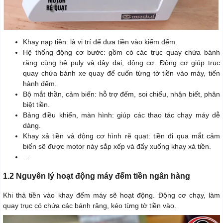
Khay nạp tiền: là vị trí để đưa tiền vào kiểm đếm.
Hệ thống động cơ bước: gồm có các trục quay chứa bánh
răng cùng hệ puly và dây đai, động cơ. Động cơ giúp trục
quay chứa bánh xe quay để cuốn từng tờ tiền vào máy, tiến
hành đếm.
Bộ mắt thần, cảm biến: hỗ trợ đếm, soi chiếu, nhận biết, phân
biệt tiền.
Bảng điều khiển, màn hình: giúp các thao tác chạy máy dễ
dàng.
Khay xả tiền và động cơ hình rẽ quạt: tiền đi qua mắt cảm
biến sẽ được motor này sắp xếp và đẩy xuống khay xả tiền.
…
1.2 Nguyên lý hoạt động máy đếm tiền ngân hàng
Khi thả tiền vào khay đếm máy sẽ hoạt động. Động cơ chạy, làm
quay trục có chứa các bánh răng, kéo từng tờ tiền vào.