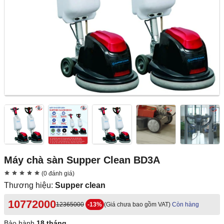
Máy chà sàn Supper Clean BD3A
(0 đánh giá)
Thương hiệu:
Supper clean
10772000
12365000
-13%
(Giá chưa bao gồm VAT)
Còn hàng
Bảo hành
18 tháng