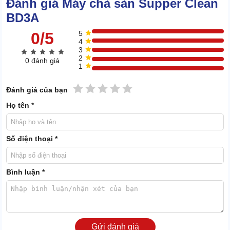
Đánh giá Máy chà sàn Supper Clean
BD3A
0/5
5
4
3
2
0 đánh giá
1
1 sao
2 sao
3 sao
4 sao
5 sao
Đánh giá của bạn
Họ tên *
Số điện thoại *
Bộ phụ kiện bàn chải chà sàn đi kèm với máy
Sản phẩm này có nhược điểm duy nhất là không có khả năng hút
Bình luận *
nước dơ sau khi đánh rửa sàn nhà. Cho nên, khi thực hiện công
việc vệ sinh, yêu cầu người dùng cần phải trang bị thêm cho mình
chiếc máy hút bụi công nghiệp để giúp hút và làm khô sàn nhà sau
quá trình chà rửa.
Gửi đánh giá