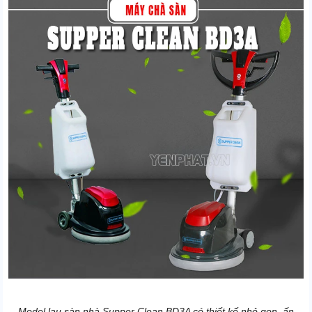
Model lau sàn nhà Supper Clean BD3A có thiết kế nhỏ gọn, ấn