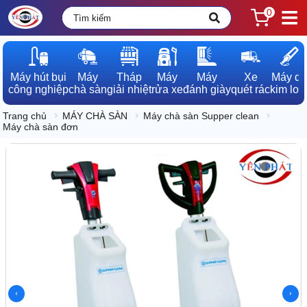
0
Máy hút bụi

Máy

Tháp

Máy

Máy

Xe

Máy dò

công nghiệp
chà sàn
giải nhiệt
rửa xe
đánh giày
quét rác
kim loạ
Trang chủ
MÁY CHÀ SÀN
Máy chà sàn Supper clean
Máy chà sàn đơn