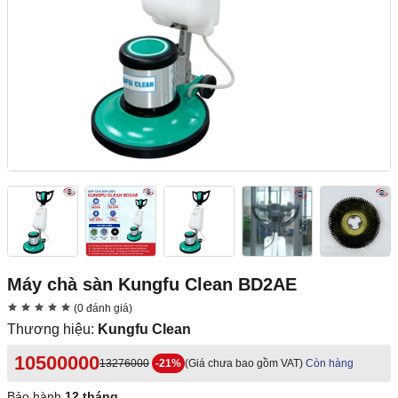
Máy chà sàn Kungfu Clean BD2AE
(0 đánh giá)
Thương hiệu:
Kungfu Clean
10500000
13276000
-21%
(Giá chưa bao gồm VAT)
Còn hàng
Bảo hành
12 tháng