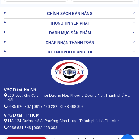
năng cực kỳ tiện dụng như: chà và đánh bóng sàn, giặt và làm
sạch thảm.
CHÍNH SÁCH BÁN HÀNG
THÔNG TIN YÊN PHÁT
DANH MỤC SẢN PHẨM
CHẤP NHẬN THANH TOÁN
KẾT NỐI VỚI CHÚNG TÔI
VPGD tại Hà Nội
L10-L06, Khu đô thị mới Dương Nội, Phường Dương Nội, Thành phố Hà
Nội
0985.626.307 | 0917.430.282 | 0988.498.393
VPGD tại TP.HCM
118-134 Đường số 8, Phường Bình Hưng, Thành phố Hồ Chí Minh
0966.631.546 | 0988.498.393