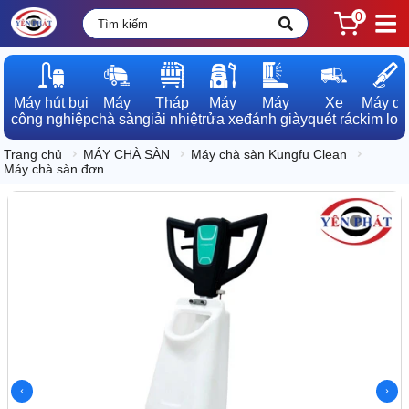
0
Máy hút bụi

Máy

Tháp

Máy

Máy

Xe

Máy dò

công nghiệp
chà sàn
giải nhiệt
rửa xe
đánh giày
quét rác
kim loạ
Trang chủ
MÁY CHÀ SÀN
Máy chà sàn Kungfu Clean
Máy chà sàn đơn