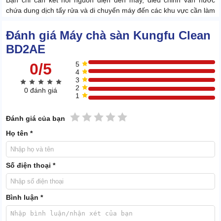
Bạn chỉ cần kết nối nguồn điện đến máy, điều chỉnh van nước
chứa dung dịch tẩy rửa và di chuyển máy đến các khu vực cần làm
sạch để bàn chải chà bay các vết bẩn nhanh chóng.
Đánh giá Máy chà sàn Kungfu Clean
Và vì thuộc dòng máy tạ nên bạn có thể điều chỉnh số lượng tạ tuỳ
ý để tạo được áp lực ổn định giúp cho việc vệ sinh đạt được hiệu
BD2AE
quả cao hơn
0/5
5
4
3
2
0 đánh giá
1
1 sao
2 sao
3 sao
4 sao
5 sao
Đánh giá của bạn
Họ tên *
Số điện thoại *
Bình luận *