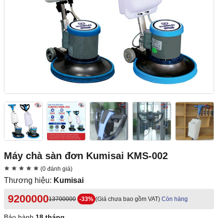
Máy chà sàn đơn Kumisai KMS-002
(0 đánh giá)
Thương hiệu:
Kumisai
9200000
13700000
-33%
(Giá chưa bao gồm VAT)
Còn hàng
Bảo hành
18 tháng