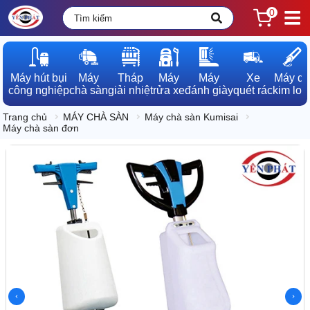
0
Máy hút bụi

Máy

Tháp

Máy

Máy

Xe

Máy dò

công nghiệp
chà sàn
giải nhiệt
rửa xe
đánh giày
quét rác
kim loạ
Trang chủ
MÁY CHÀ SÀN
Máy chà sàn Kumisai
Máy chà sàn đơn