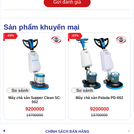
Gửi đánh giá
Sản phẩm khuyến mại
33
33
So sánh
So sánh
Máy chà sàn Supper Clean SC-
Máy chà sàn Palada PD-002
002
9200000
9200000
Các phụ kiện này đều được trang bị đủ ngay khi mua về. Lúc cần
13700000
13700000
có thể tháo lắp, thay thế tại chỗ, rất đơn giản và tiện lợi.
CHÍNH SÁCH BÁN HÀNG
Tiết kiệm tiền đầu tư